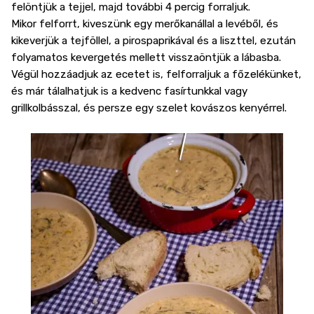
felöntjük a tejjel, majd további 4 percig forraljuk.
Mikor felforrt, kiveszünk egy merőkanállal a levéből, és
kikeverjük a tejföllel, a pirospaprikával és a liszttel, ezután
folyamatos kevergetés mellett visszaöntjük a lábasba.
Végül hozzáadjuk az ecetet is, felforraljuk a főzelékünket,
és már tálalhatjuk is a kedvenc fasírtunkkal vagy
grillkolbásszal, és persze egy szelet kovászos kenyérrel.