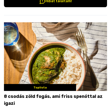
Hibát találtam!
Toplista
8 csodás zöld fogás, ami friss spenóttal az
igazi