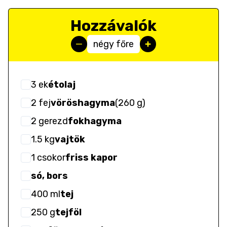
Hozzávalók
négy főre
3
ek
étolaj
2
fej
vöröshagyma
(
260 g
)
2
gerezd
fokhagyma
1.5
kg
vajtök
1
csokor
friss kapor
só, bors
400
ml
tej
250
g
tejföl