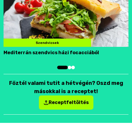
Szendvicsek
Mediterrán szendvics házi focacciából
F
Főztél valami tutit a hétvégén? Oszd meg
másokkal is a receptet!
Receptfeltöltés