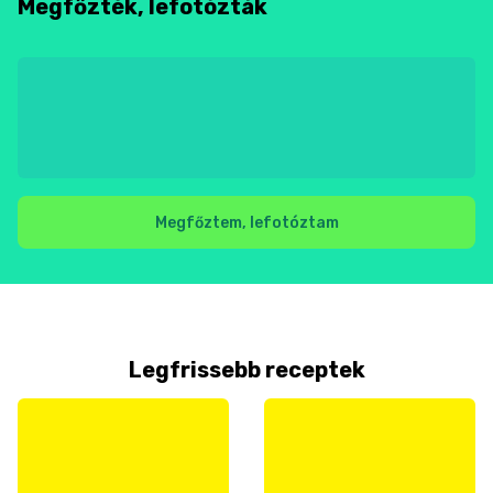
Megfőzték, lefotózták
Megfőztem, lefotóztam
Legfrissebb receptek