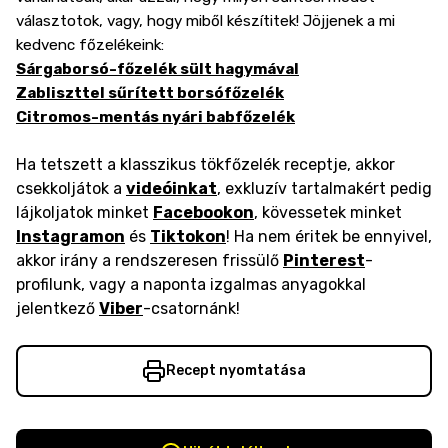
választotok, vagy, hogy miből készítitek! Jöjjenek a mi
kedvenc főzelékeink:
Sárgaborsó-főzelék sült hagymával
Zabliszttel sűrített borsófőzelék
Citromos-mentás nyári babfőzelék
Ha tetszett a klasszikus tökfőzelék receptje, akkor
csekkoljátok a
videóinkat
, exkluzív tartalmakért pedig
lájkoljatok minket
Facebookon
, kövessetek minket
Instagramon
és
Tiktokon
! Ha nem éritek be ennyivel,
akkor irány a rendszeresen frissülő
Pinterest
-
profilunk, vagy a naponta izgalmas anyagokkal
jelentkező
Viber
-csatornánk!
Recept nyomtatása