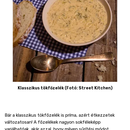
Klasszikus tökfőzelék (Fotó: Street Kitchen)
Bár a klasszikus tökfőzelék is príma, azért étkezzetek
változatosan! A főzelékek nagyon sokféleképp
variálhatóak, akár azzal, hogy milyen sűrítési módot