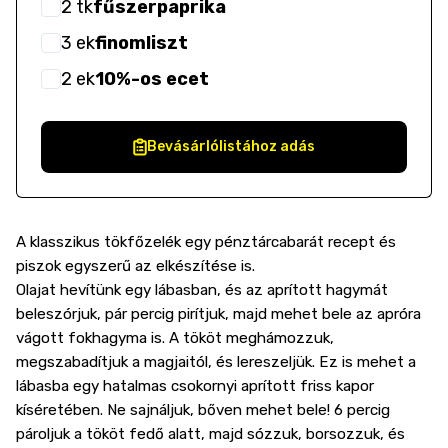
2
tk
fűszerpaprika
3
ek
finomliszt
2
ek
10%-os ecet
Bevásárlólistához adás
A klasszikus tökfőzelék egy pénztárcabarát recept és
piszok egyszerű az elkészítése is.
Olajat hevítünk egy lábasban, és az aprított hagymát
beleszórjuk, pár percig pirítjuk, majd mehet bele az apróra
vágott fokhagyma is. A tököt meghámozzuk,
megszabadítjuk a magjaitól, és lereszeljük. Ez is mehet a
lábasba egy hatalmas csokornyi aprított friss kapor
kíséretében. Ne sajnáljuk, bőven mehet bele! 6 percig
pároljuk a tököt fedő alatt, majd sózzuk, borsozzuk, és