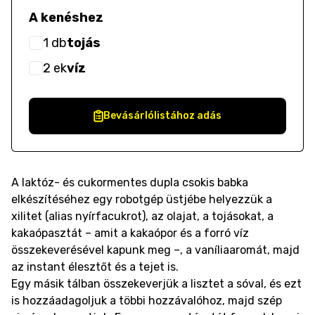
A kenéshez
1
db
tojás
2
ek
víz
Bevásárlólistához adás
A laktóz- és cukormentes dupla csokis babka
elkészítéséhez egy robotgép üstjébe helyezzük a
xilitet (alias nyírfacukrot), az olajat, a tojásokat, a
kakaópasztát – amit a kakaópor és a forró víz
összekeverésével kapunk meg –, a vaníliaaromát, majd
az instant élesztőt és a tejet is.
Egy másik tálban összekeverjük a lisztet a sóval, és ezt
is hozzáadagoljuk a többi hozzávalóhoz, majd szép