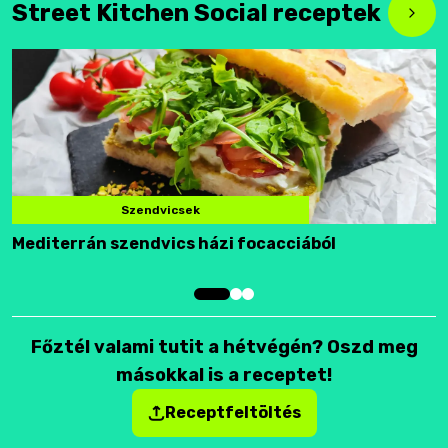
Street Kitchen Social receptek
Szendvicsek
Mediterrán szendvics házi focacciából
F
Főztél valami tutit a hétvégén? Oszd meg
másokkal is a receptet!
Receptfeltöltés