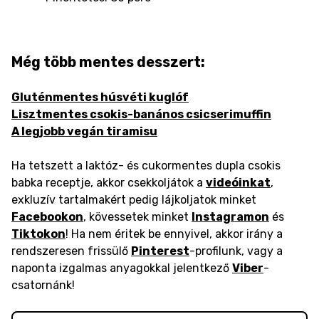
Még több mentes desszert:
Gluténmentes húsvéti kuglóf
Lisztmentes csokis-banános csicserimuffin
A legjobb vegán tiramisu
Ha tetszett a laktóz- és cukormentes dupla csokis
babka receptje, akkor csekkoljátok a
videóinkat
,
exkluzív tartalmakért pedig lájkoljatok minket
Facebookon
, kövessetek minket
Instagramon
és
Tiktokon
! Ha nem éritek be ennyivel, akkor irány a
rendszeresen frissülő
Pinterest
-profilunk, vagy a
naponta izgalmas anyagokkal jelentkező
Viber
-
csatornánk!