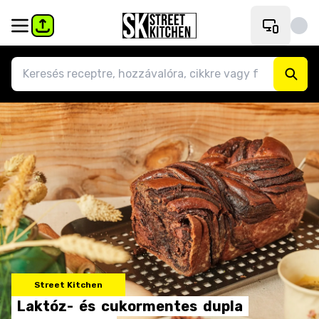
Street Kitchen
Laktóz-
és
cukormentes
dupla