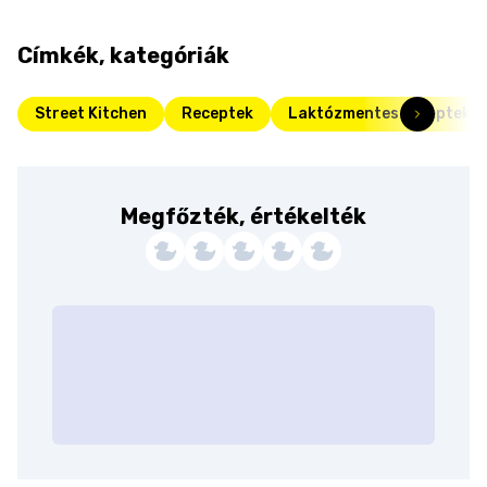
Címkék, kategóriák
Street Kitchen
Receptek
Laktózmentes receptek
Megfőzték, értékelték