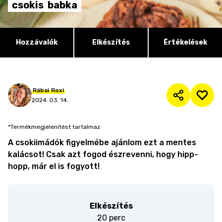
csokis
babka
Hozzávalók
Elkészítés
Értékelések
Rábai
Roxi
2024. 03. 14.
*Termékmegjelenítést tartalmaz
A csokiimádók figyelmébe ajánlom ezt a mentes
kalácsot! Csak azt fogod észrevenni, hogy hipp-
hopp, már el is fogyott!
Elkészítés
20 perc