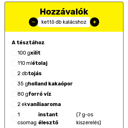
Hozzávalók
kettő db kalácshoz
A tésztához
100
g
xilit
110
ml
étolaj
2
db
tojás
35
g
holland kakaópor
80
g
forró víz
2
ek
vaníliaaroma
1
instant
(
7 g-os
csomag
élesztő
kiszerelés
)