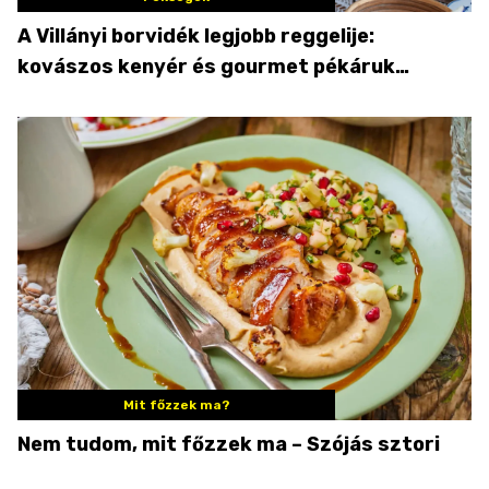
A Villányi borvidék legjobb reggelije:
kovászos kenyér és gourmet pékáruk
Palkonyán
Mit főzzek ma?
Nem tudom, mit főzzek ma – Szójás sztori