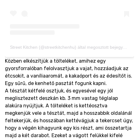
Street Kitchen (@streetkitchenhu) által megosztott bejegyzés
Közben elkészítjük a tölteléket, amihez egy
gyorsforralóban felolvasztjuk a vajat, hozzáadjuk az
étcsokit, a vaníliaaromát, a kakaóport és az édesítőt is.
Egy sűrű, de kenhető pasztát fogunk kapni.
A tésztát kétfelé osztjuk, és egyesével egy jól
meglisztezett deszkán kb. 3 mm vastag téglalap
alakúra nyújtjuk. A tölteléket is kettéosztva
megkenjük vele a tésztát, majd a hosszabbik oldalánál
feltekerjük, és hosszában kettévágjuk a tekercset úgy,
hogy a végén kihagyunk egy kis részt, ami összetartja
majd a két darabot. Ezeket a vágott felükkel kifelé