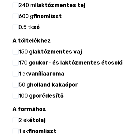
240
ml
laktózmentes tej
600
g
finomliszt
0.5
tk
só
A töltelékhez
150
g
laktózmentes vaj
170
g
cukor- és laktózmentes étcsoki
1
ek
vaníliaaroma
50
g
holland kakaópor
100
g
porédesítő
A formához
2
ek
étolaj
1
ek
finomliszt