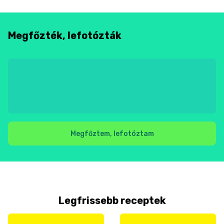
Megfőzték, lefotózták
Megfőztem, lefotóztam
Legfrissebb receptek