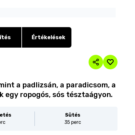
ítés
Értékelések
int a padlizsán, a paradicsom, a
ik egy ropogós, sós tésztaágyon.
etés
Sütés
erc
35 perc