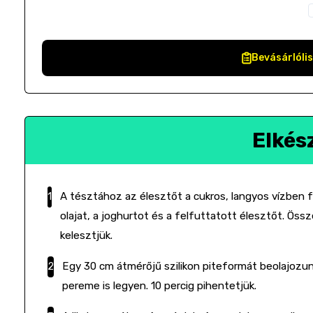
Bevásárlóli
Elkés
A tésztához az élesztőt a cukros, langyos vízben f
olajat, a joghurtot és a felfuttatott élesztőt. Öss
kelesztjük.
Egy 30 cm átmérőjű szilikon piteformát beolajozu
pereme is legyen. 10 percig pihentetjük.