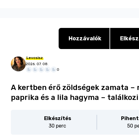
Hozzávalók
Elkész
Levcsisz
2026. 07. 08.
0
A kertben érő zöldségek zamata – m
paprika és a lila hagyma – találkoz
Elkészítés
Pihent
30 perc
50 p