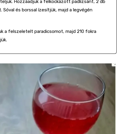
zteljük. Hozzáadjuk a felkockázott padlizsánt, 2 db
. Sóval és borssal ízesítjük, majd a legvégén
juk a felszeletelt paradicsomot, majd 210 fokra
jük.