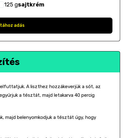
125
g
sajtkrém
stához adás
zítés
elfuttatjuk. A liszthez hozzákeverjük a sót, az
zegyúrjuk a tésztát, majd letakarva 40 percig
nk, majd belenyomkodjuk a tésztát úgy, hogy