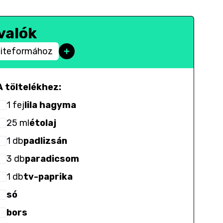
valók
piteformához
A töltelékhez:
1
fej
lila hagyma
25
ml
étolaj
1
db
padlizsán
3
db
paradicsom
1
db
tv-paprika
só
bors