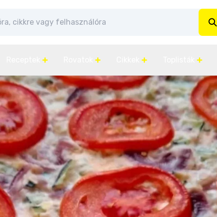
Receptek
Rovatok
Cikkek
Toplisták