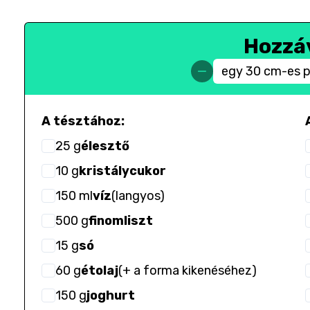
Hozzá
egy 30 cm-es 
A tésztához:
25
g
élesztő
10
g
kristálycukor
150
ml
víz
(
langyos
)
500
g
finomliszt
15
g
só
60
g
étolaj
(
+ a forma kikenéséhez
)
150
g
joghurt