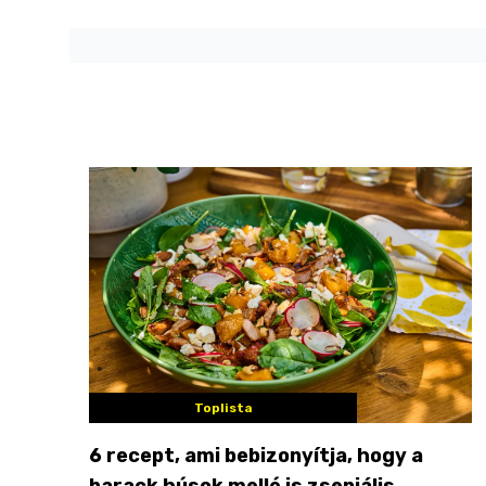
Toplista
6 recept, ami bebizonyítja, hogy a
barack húsok mellé is zseniális