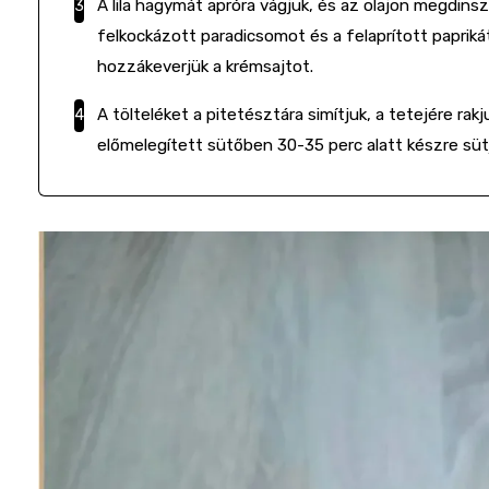
A lila hagymát apróra vágjuk, és az olajon megdins
felkockázott paradicsomot és a felaprított paprikát
hozzákeverjük a krémsajtot.
A tölteléket a pitetésztára simítjuk, a tetejére rak
előmelegített sütőben 30-35 perc alatt készre süt