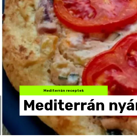
Mediterrán receptek
Mediterrán
nyá