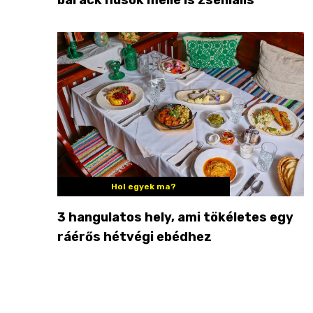
Hol egyek ma?
3 hangulatos hely, ami tökéletes egy
ráérős hétvégi ebédhez