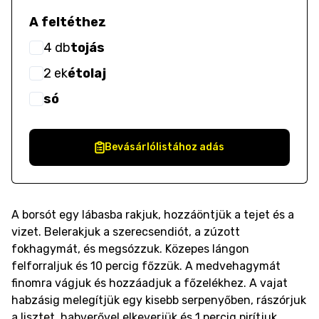
A feltéthez
4
db
tojás
2
ek
étolaj
só
Bevásárlólistához adás
A borsót egy lábasba rakjuk, hozzáöntjük a tejet és a
vizet. Belerakjuk a szerecsendiót, a zúzott
fokhagymát, és megsózzuk. Közepes lángon
felforraljuk és 10 percig főzzük. A medvehagymát
finomra vágjuk és hozzáadjuk a főzelékhez. A vajat
habzásig melegítjük egy kisebb serpenyőben, rászórjuk
a lisztet, habverővel elkeverjük és 1 percig pirítjuk.