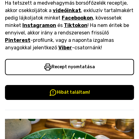
Ha tetszett a medvehagymás borsófőzelék receptje,
akkor csekkoljátok a
videóinkat
, exkluzív tartalmakért
pedig lájkoljatok minket
Facebookon
, kövessetek
minket
Instagramon
és
Tiktokon
! Ha nem éritek be
ennyivel, akkor irány a rendszeresen frissülő
Pinterest
-profilunk, vagy a naponta izgalmas
anyagokkal jelentkező
Viber
-csatornánk!
Recept nyomtatása
Hibát találtam!