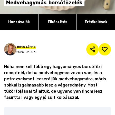
Medvehagymás
borsófőzelék
Hozzávalók
Elkészítés
Értékelések
Both
Lőrinc
2025. 04. 07.
Néha nem kell több egy hagyományos borsófőzi
receptnél, de ha medvehagymaszezon van, és a
petrezselymet lecseréljük medvehagymára, máris
sokkal izgalmasabb lesz a végeredmény. Most
tükörtojással tálaltuk, de ugyanolyan finom lesz
fasírttal, vagy egy jó sült kolbásszal.