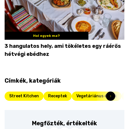
Hol egyek ma?
3 hangulatos hely, ami tökéletes egy ráérős
hétvégi ebédhez
Címkék, kategóriák
Street Kitchen
Receptek
Vegetáriánus ételek
T
Megfőzték, értékelték