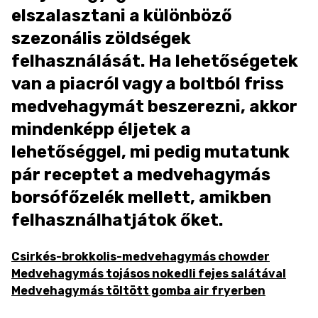
elszalasztani a különböző
szezonális zöldségek
felhasználását. Ha lehetőségetek
van a piacról vagy a boltból friss
medvehagymát beszerezni, akkor
mindenképp éljetek a
lehetőséggel, mi pedig mutatunk
pár receptet a medvehagymás
borsófőzelék mellett, amikben
felhasználhatjátok őket.
Csirkés-brokkolis-medvehagymás chowder
Medvehagymás tojásos nokedli fejes salátával
Medvehagymás töltött gomba air fryerben