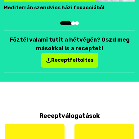
Mediterrán szendvics házi focacciából
F
Főztél valami tutit a hétvégén? Oszd meg
másokkal is a receptet!
Receptfeltöltés
Receptválogatások