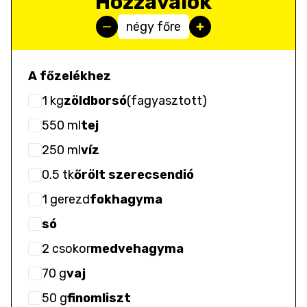
Hozzávalók
négy főre
A főzelékhez
1
kg
zöldborsó
(
fagyasztott
)
550
ml
tej
250
ml
víz
0.5
tk
őrölt szerecsendió
1
gerezd
fokhagyma
só
2
csokor
medvehagyma
70
g
vaj
50
g
finomliszt