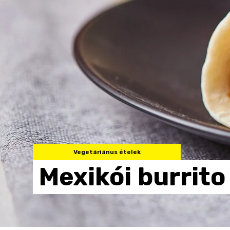
Vegetáriánus ételek
Mexikói
burrito