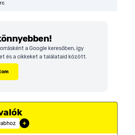
rc
 könnyebben!
 forrásként a Google keresőben, így
 és a cikkeket a találataid között.
ítom
valók
rabhoz