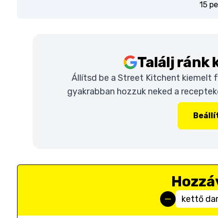
15 pe
Találj ránk
Állítsd be a Street Kitchent kiemelt
gyakrabban hozzuk neked a recepteket
Beáll
Hozzá
kettő da