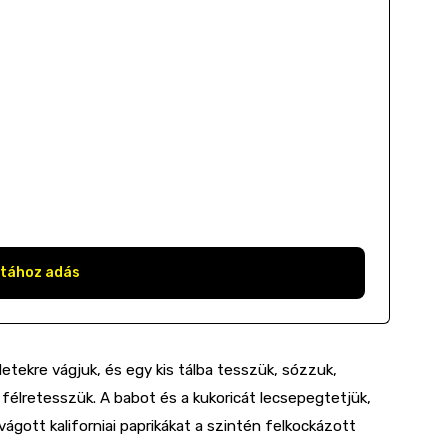
stához adás
letekre vágjuk, és egy kis tálba tesszük, sózzuk,
d félretesszük. A babot és a kukoricát lecsepegtetjük,
ágott kaliforniai paprikákat a szintén felkockázott