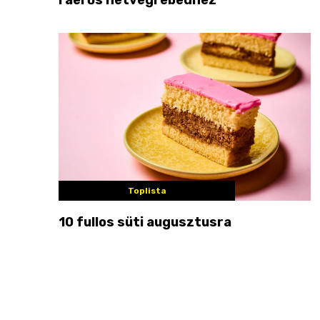
Toplista
10 fullos süti augusztusra