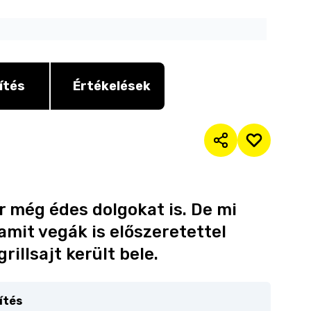
ítés
Értékelések
ár még édes dolgokat is. De mi
amit vegák is előszeretettel
illsajt került bele.
ítés