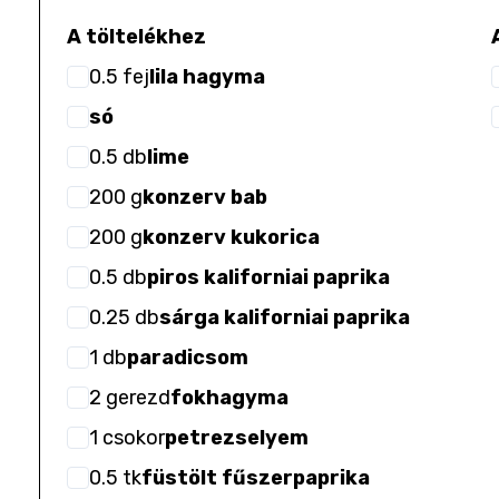
A töltelékhez
0.5
fej
lila hagyma
só
0.5
db
lime
200
g
konzerv bab
200
g
konzerv kukorica
0.5
db
piros kaliforniai paprika
0.25
db
sárga kaliforniai paprika
1
db
paradicsom
2
gerezd
fokhagyma
1
csokor
petrezselyem
0.5
tk
füstölt fűszerpaprika