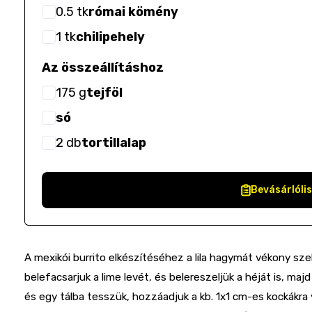
0.5
tk
római kömény
1
tk
chilipehely
Az összeállításhoz
175
g
tejföl
só
2
db
tortillalap
Bevásárlóli
A mexikói burrito elkészítéséhez a lila hagymát vékony sze
belefacsarjuk a lime levét, és belereszeljük a héját is, maj
és egy tálba tesszük, hozzáadjuk a kb. 1x1 cm-es kockákra v