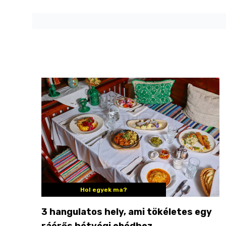
Hol egyek ma?
3 hangulatos hely, ami tökéletes egy
ráérős hétvégi ebédhez