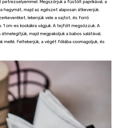
 petrezselyemmel. Megszórjuk a füstölt paprikával, a
lila hagymát, majd az egészet alaposan átkeverjük.
erkeveréket, lekenjük vele a sajtot, és forró
b. 1 cm-es kockákra vágjuk. A tejfölt megsózzuk. A
n átmelegítjük, majd megpakoljuk a babos salátával,
nk mellé. Feltekerjük, a végét fóliába csomagoljuk, és