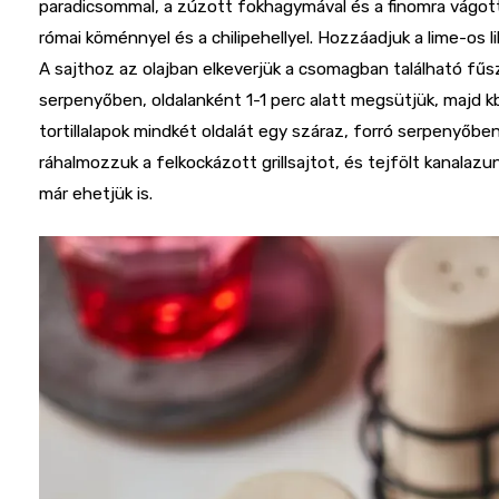
paradicsommal, a zúzott fokhagymával és a finomra vágott
római köménnyel és a chilipehellyel. Hozzáadjuk a lime-os 
A sajthoz az olajban elkeverjük a csomagban található fűsz
serpenyőben, oldalanként 1-1 perc alatt megsütjük, majd k
tortillalapok mindkét oldalát egy száraz, forró serpenyőbe
ráhalmozzuk a felkockázott grillsajtot, és tejfölt kanalazu
már ehetjük is.