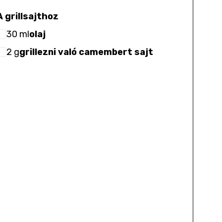
A grillsajthoz
30
ml
olaj
2
g
grillezni való camembert sajt