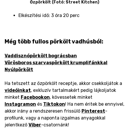
Őzpörkölt (Fotó: Street Kitchen)
Elkészítési idő: 3 óra 20 perc
Még több fullos pörkölt vadhúsból:
Vaddisznópörkölt bográcsban
Vörösboros szarvaspörkölt krumplifánkkal
Nyúlpörkölt
Ha tetszett az őzpörkölt receptje, akkor csekkoljátok a
videóinkat
, exkluzív tartalmakért pedig lájkoljatok
minket
Facebookon
, kövessetek minket
Instagramon
és
Tiktokon
! Ha nem éritek be ennyivel,
akkor irány a rendszeresen frissülő
Pinterest
-
profilunk, vagy a naponta izgalmas anyagokkal
jelentkező
Viber
-csatornánk!