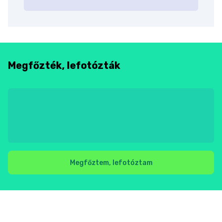
Megfőzték, lefotózták
Megfőztem, lefotóztam