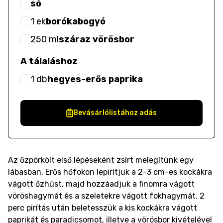
só
1
ek
borókabogyó
250
ml
száraz vörösbor
A tálaláshoz
1
db
hegyes-erős paprika
Bevásárlólistához adás
Az őzpörkölt első lépéseként zsírt melegítünk egy
lábasban. Erős hőfokon lepirítjuk a 2-3 cm-es kockákra
vágott őzhúst, majd hozzáadjuk a finomra vágott
vöröshagymát és a szeletekre vágott fokhagymát. 2
perc pirítás után beletesszük a kis kockákra vágott
paprikát és paradicsomot, illetve a vörösbor kivételével