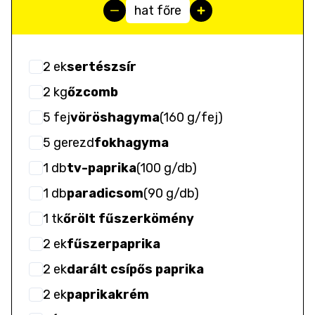
hat főre
2
ek
sertészsír
2
kg
őzcomb
5
fej
vöröshagyma
(
160 g/fej
)
5
gerezd
fokhagyma
1
db
tv-paprika
(
100 g/db
)
1
db
paradicsom
(
90 g/db
)
1
tk
őrölt fűszerkömény
2
ek
fűszerpaprika
2
ek
darált csípős paprika
2
ek
paprikakrém