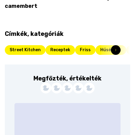
camembert
Címkék, kategóriák
Street Kitchen
Receptek
Friss
Húsételek
P
Megfőzték, értékelték