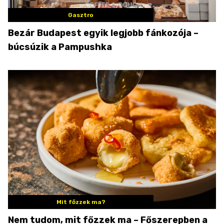
Gasztro
Bezár Budapest egyik legjobb fánkozója –
búcsúzik a Pampushka
Mit főzzek ma?
Nem tudom, mit főzzek ma – Főszerepben a