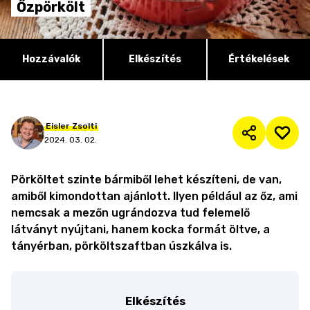
Őzpörkölt
Hozzávalók
Elkészítés
Értékelések
Eisler
Zsolti
2024. 03. 02.
Pörköltet szinte bármiből lehet készíteni, de van,
amiből kimondottan ajánlott. Ilyen például az őz, ami
nemcsak a mezőn ugrándozva tud felemelő
látványt nyújtani, hanem kocka formát öltve, a
tányérban, pörköltszaftban úszkálva is.
Elkészítés