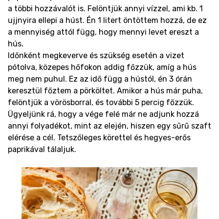
a többi hozzávalót is. Felöntjük annyi vízzel, ami kb. 1
ujjnyira ellepi a húst. Én 1 litert öntöttem hozzá, de ez
a mennyiség attól függ, hogy mennyi levet ereszt a
hús.
Időnként megkeverve és szükség esetén a vizet
pótolva, közepes hőfokon addig főzzük, amíg a hús
meg nem puhul. Ez az idő függ a hústól, én 3 órán
keresztül főztem a pörköltet. Amikor a hús már puha,
felöntjük a vörösborral, és további 5 percig főzzük.
Ügyeljünk rá, hogy a vége felé már ne adjunk hozzá
annyi folyadékot, mint az elején, hiszen egy sűrű szaft
elérése a cél. Tetszőleges körettel és hegyes-erős
paprikával tálaljuk.