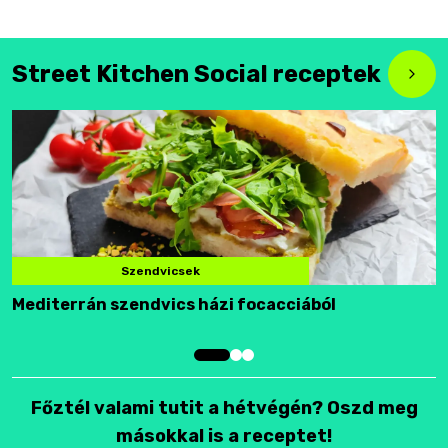
Street Kitchen Social receptek
Szendvicsek
Mediterrán szendvics házi focacciából
F
Főztél valami tutit a hétvégén? Oszd meg
másokkal is a receptet!