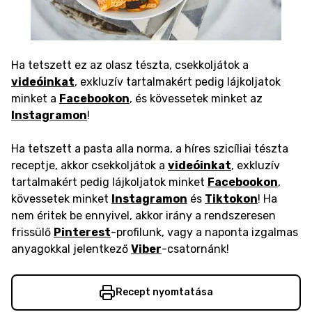
Ha tetszett ez az olasz tészta, csekkoljátok a
videóinkat
, exkluzív tartalmakért pedig lájkoljatok
minket a
Facebookon
, és kövessetek minket az
Instagramon
!
Ha tetszett a pasta alla norma, a híres szicíliai tészta
receptje, akkor csekkoljátok a
videóinkat
, exkluzív
tartalmakért pedig lájkoljatok minket
Facebookon
,
kövessetek minket
Instagramon
és
Tiktokon
! Ha
nem éritek be ennyivel, akkor irány a rendszeresen
frissülő
Pinterest
-profilunk, vagy a naponta izgalmas
anyagokkal jelentkező
Viber
-csatornánk!
Recept nyomtatása