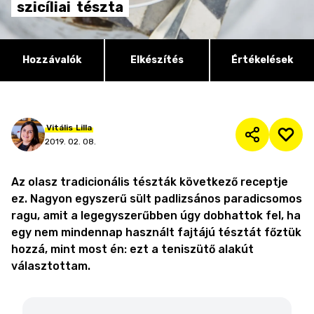
szicíliai
tészta
Hozzávalók
Elkészítés
Értékelések
Vitális
Lilla
2019. 02. 08.
Az olasz tradicionális tészták következő receptje
ez. Nagyon egyszerű sült padlizsános paradicsomos
ragu, amit a legegyszerűbben úgy dobhattok fel, ha
egy nem mindennap használt fajtájú tésztát főztük
hozzá, mint most én: ezt a teniszütő alakút
választottam.