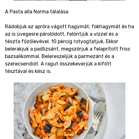
A Pasta alla Norma tálalása
Rádobjuk az apróra vágott hagymát, fokhagymát és ha
az is üvegesre párolódott, felöntjük a vízzel és a
tészta főzőlevével. 10 percig rotyogtatjuk. Ekkor
belerakjuk a padlizsánt, megszórjuk a felaprított friss
bazsalikommal. Belereszeljük a parmezánt és a
szerecsendiót. A ragut összekeverjük a kifőtt
tésztával és kész is.