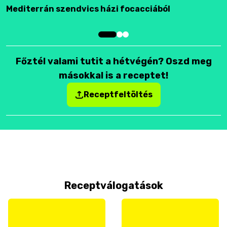
Mediterrán szendvics házi focacciából
F
Főztél valami tutit a hétvégén? Oszd meg
másokkal is a receptet!
Receptfeltöltés
Receptválogatások