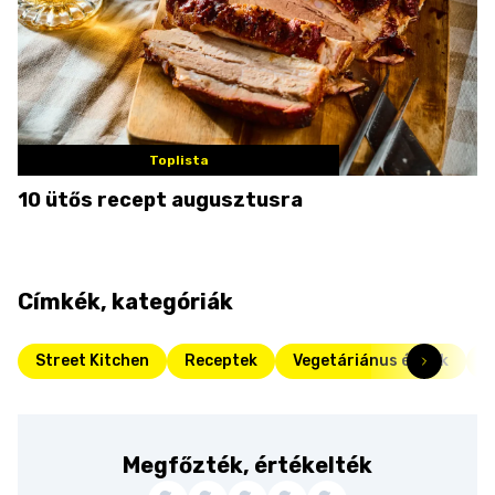
Toplista
10 ütős recept augusztusra
Címkék, kategóriák
Street Kitchen
Receptek
Vegetáriánus ételek
I
Megfőzték, értékelték