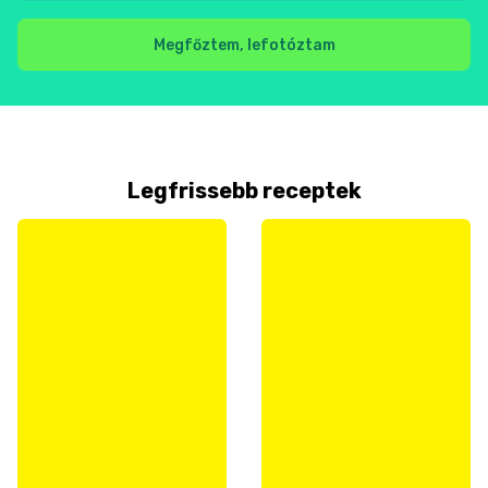
Megfőztem, lefotóztam
Legfrissebb receptek