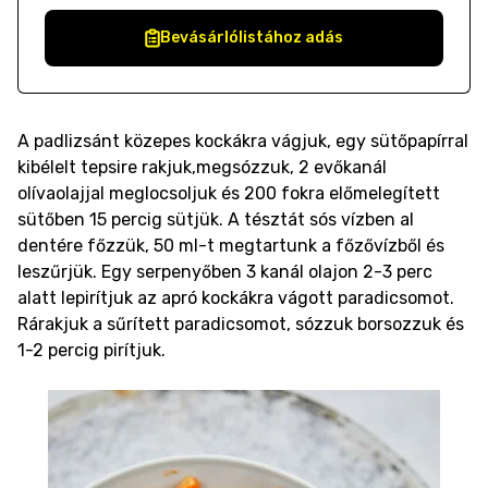
Bevásárlólistához adás
A padlizsánt közepes kockákra vágjuk, egy sütőpapírral
kibélelt tepsire rakjuk,megsózzuk, 2 evőkanál
olívaolajjal meglocsoljuk és 200 fokra előmelegített
sütőben 15 percig sütjük. A tésztát sós vízben al
dentére főzzük, 50 ml-t megtartunk a főzővízből és
leszűrjük. Egy serpenyőben 3 kanál olajon 2-3 perc
alatt lepirítjuk az apró kockákra vágott paradicsomot.
Rárakjuk a sűrített paradicsomot, sózzuk borsozzuk és
1-2 percig pirítjuk.