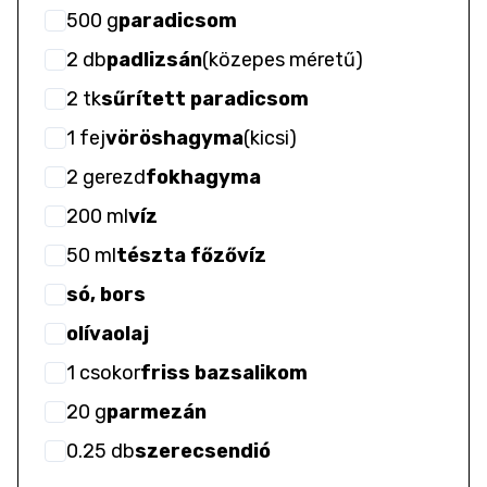
500
g
paradicsom
2
db
padlizsán
(
közepes méretű
)
2
tk
sűrített paradicsom
1
fej
vöröshagyma
(
kicsi
)
2
gerezd
fokhagyma
200
ml
víz
50
ml
tészta főzővíz
só, bors
olívaolaj
1
csokor
friss bazsalikom
20
g
parmezán
0.25
db
szerecsendió