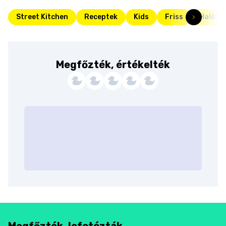
Street Kitchen
Receptek
Kids
Friss
Halétel
Megfőzték, értékelték
Megfőzték, lefotózták