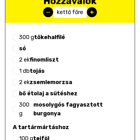
Hozzávalók
kettő főre
300
g
tőkehalfilé
só
2
ek
finomliszt
1
db
tojás
2
ek
zsemlemorzsa
bő étolaj a sütéshez
300
mosolygós fagyasztott
g
burgonya
A tartármártáshoz
100
g
tejföl