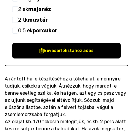
2
ek
majonéz
2
tk
mustár
0.5
ek
porcukor
Bevásárlólistához adás
A rántott hal elkészítéséhez a tőkehalat, amennyire
tudjuk, csíkokra vágjuk. Átnézzük, hogy maradt-e
benne esetleg szálka, és ha igen, azt egy csipesz vagy
az ujjunk segítségével eltávolítjuk. Sózzuk, majd
először a lisztbe, aztán a felvert tojásba, végül a
zsemlemorzsába forgatjuk.
Az olajat kb. 170 fokosra melegítjük, és kb. 2 perc alatt
készre sütjük benne a halrudakat. Ha azok megsültek,