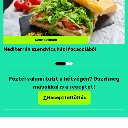
Szendvicsek
Mediterrán szendvics házi focacciából
F
Főztél valami tutit a hétvégén? Oszd meg
másokkal is a receptet!
Receptfeltöltés