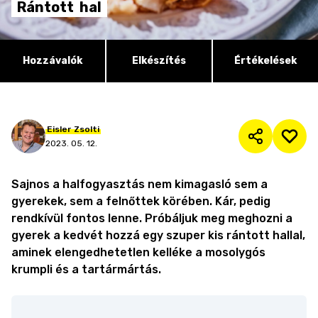
Rántott
hal
Hozzávalók
Elkészítés
Értékelések
Eisler
Zsolti
2023. 05. 12.
Sajnos a halfogyasztás nem kimagasló sem a
gyerekek, sem a felnőttek körében. Kár, pedig
rendkívül fontos lenne. Próbáljuk meg meghozni a
gyerek a kedvét hozzá egy szuper kis rántott hallal,
aminek elengedhetetlen kelléke a mosolygós
krumpli és a tartármártás.