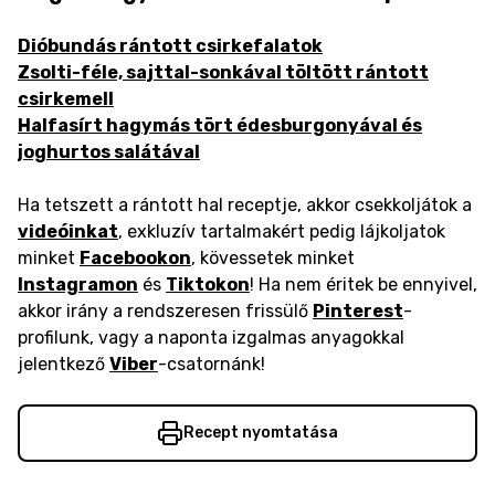
Dióbundás rántott csirkefalatok
Zsolti-féle, sajttal-sonkával töltött rántott
csirkemell
Halfasírt hagymás tört édesburgonyával és
joghurtos salátával
Ha tetszett a rántott hal receptje, akkor csekkoljátok a
videóinkat
, exkluzív tartalmakért pedig lájkoljatok
minket
Facebookon
, kövessetek minket
Instagramon
és
Tiktokon
! Ha nem éritek be ennyivel,
akkor irány a rendszeresen frissülő
Pinterest
-
profilunk, vagy a naponta izgalmas anyagokkal
jelentkező
Viber
-csatornánk!
Recept nyomtatása