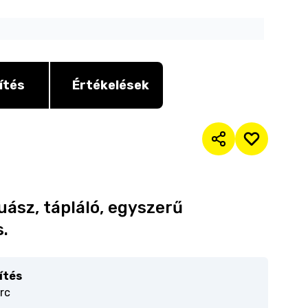
ítés
Értékelések
uász, tápláló, egyszerű
s.
ítés
rc