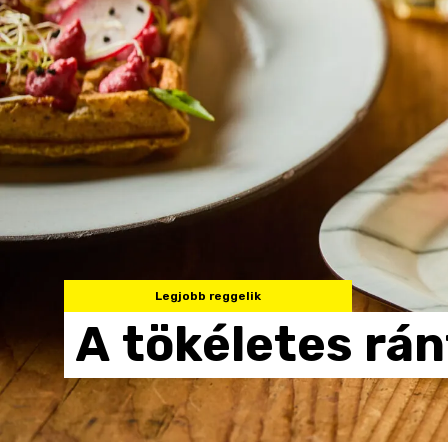
Legjobb reggelik
A
tökéletes
rán