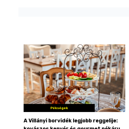
Pékségek
A Villányi borvidék legjobb reggelije:
kovászos kenyér és gourmet pékáruk