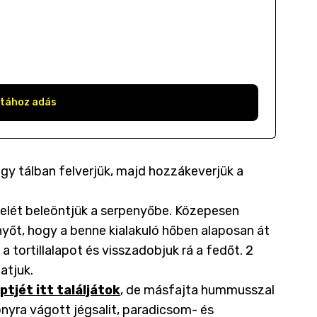
stához adás
egy tálban felverjük, majd hozzákeverjük a
 felét beleöntjük a serpenyőbe. Közepesen
nyőt, hogy a benne kialakuló hőben alaposan át
 a tortillalapot és visszadobjuk rá a fedőt. 2
atjuk.
ptjét itt találjátok
, de másfajta hummusszal
onyra vágott jégsalit, paradicsom- és