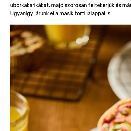
uborkakarikákat, majd szorosan feltekerjük és már
Ugyanígy járunk el a másik tortillalappal is.