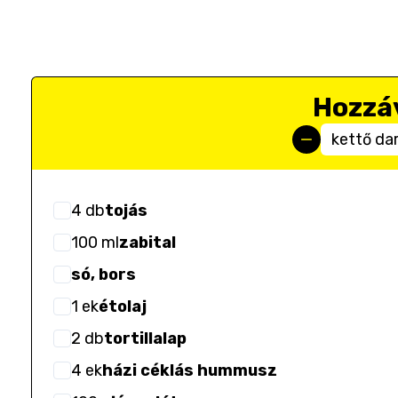
Hozzá
kettő da
4
db
tojás
100
ml
zabital
só, bors
1
ek
étolaj
2
db
tortillalap
4
ek
házi céklás hummusz