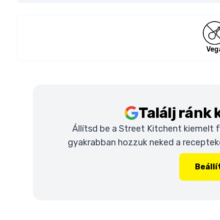
Veg
Találj ránk
Állítsd be a Street Kitchent kiemelt
gyakrabban hozzuk neked a recepteket
Beáll