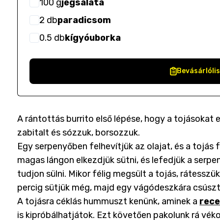
100
g
jégsaláta
2
db
paradicsom
0.5
db
kígyóuborka
Bevásárlóli
A rántottás burrito első lépése, hogy a tojásokat 
zabitalt és sózzuk, borsozzuk.
Egy serpenyőben felhevítjük az olajat, és a tojás
magas lángon elkezdjük sütni, és lefedjük a serpe
tudjon sülni. Mikor félig megsült a tojás, rátesszük
percig sütjük még, majd egy vágódeszkára csúszt
A tojásra céklás hummuszt kenünk, aminek a
rece
is kipróbálhatjátok. Ezt követően pakolunk rá vék