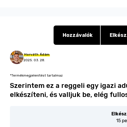
Hozzávalók
Elkész
Horváth
Ádám
2025. 03. 28.
*Termékmegjelenítést tartalmaz
Szerintem ez a reggeli egy igazi ad
elkészíteni, és valljuk be, elég fullo
Elkész
15 pe