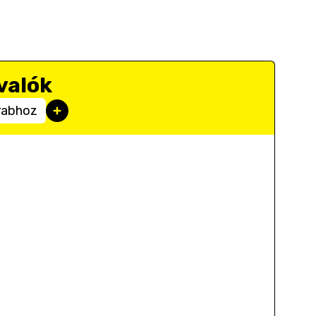
valók
rabhoz