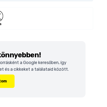
a
 könnyebben!
 forrásként a Google keresőben, így
 és a cikkeket a találataid között.
ítom