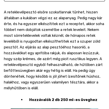
A reteklevélpesztó elsőre szokatlannak tűnhet, hiszen
általában a kukában végzi ez az alapanyag. Pedig nagy kár
érte, és ha egyszer elkészítitek ezt a receptet, akkor soha
többet nem dobjátok szemétbe a retek leveleit. Nekem
most sörreteklevelek voltak kéznél, de hónapos retek
leveléből is nyugodtan elkészíthetitek ezt a szuper zöld
pesztót. Az eljárás az alap pesztóéhoz hasonló, a
hozzávalókat egy aprítóba rakjuk, és alaposan lezúzzuk,
hogy szép krémes, de azért még picit rusztikus legyen. A
reteklevélpesztó egyből felhasználható, de hűtőben zárt
befőttesüvegben akár egy hétig is eláll. Ha pedig úgy
döntenétek, hogy később is jól jöhet ízesítőnek húshoz,
halakhoz, vagy egyszerűen valamilyen tésztára, akkor a
mélyhűtőben is eláll.
Hozzávalók 2 db 250 ml-es üveghez