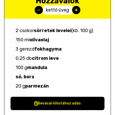
Hozzávalók
kettő üveg
2
csokor
sörretek levelei
(
kb. 100 g
)
150
ml
olívaolaj
3
gerezd
fokhagyma
0.25
db
citrom leve
100
g
mandula
só, bors
20
g
parmezán
Bevásárlólistához adás