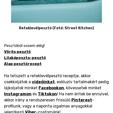
Reteklevélpesztó (Fotó: Street Kitchen)
Pesztóból sosem elég!
Vörös pesztó
Lilakáposzta-pesztó
Alap pesztórecept
Ha tetszett a reteklevélpesztó receptje, akkor
csekkoljátok a
videóinkat
, exkluzív tartalmakért pedig
lájkoljatok minket
Facebookon
, kövessetek minket
Instagramon
és
Tiktokon
! Ha nem éritek be ennyivel,
akkor irány a rendszeresen frissülő
Pinterest
-
profilunk, vagy a naponta izgalmas anyagokkal
jelentkező
Viber
-csatornánk!