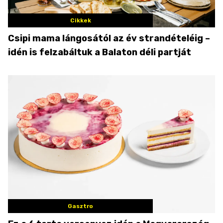
Cikkek
Csipi mama lángosától az év strandételéig –
idén is felzabáltuk a Balaton déli partját
Gasztro