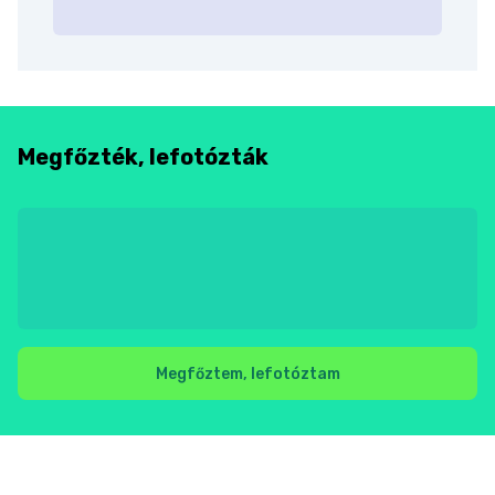
Megfőzték, lefotózták
Megfőztem, lefotóztam