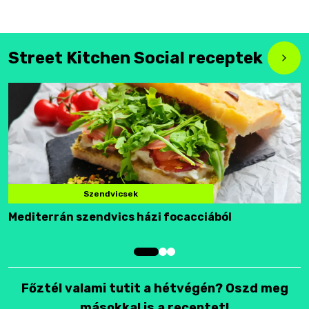
Street Kitchen Social receptek
Szendvicsek
Mediterrán szendvics házi focacciából
F
Főztél valami tutit a hétvégén? Oszd meg
másokkal is a receptet!