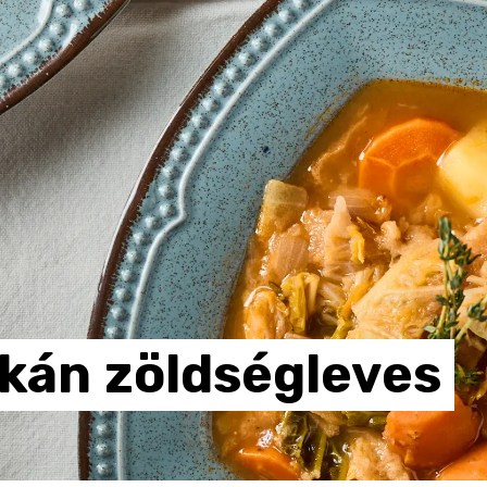
zkán
zöldségleves