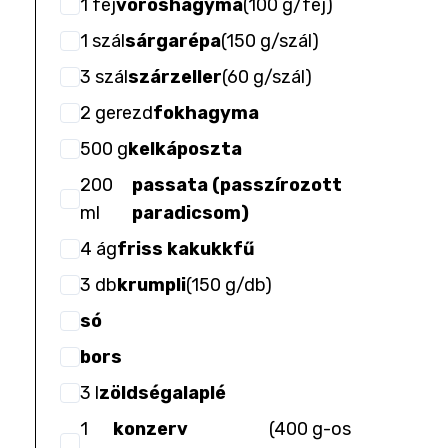
1
fej
vöröshagyma
(
100 g/fej
)
1
szál
sárgarépa
(
150 g/szál
)
3
szál
szárzeller
(
60 g/szál
)
2
gerezd
fokhagyma
500
g
kelkáposzta
200
passata (passzírozott
ml
paradicsom)
4
ág
friss kakukkfű
3
db
krumpli
(
150 g/db
)
só
bors
3
l
zöldségalaplé
1
konzerv
(
400 g-os