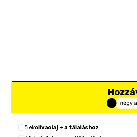
Hozzá
négy 
5
ek
olívaolaj + a tálaláshoz