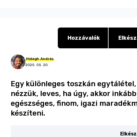
Hozzávalók
Elkész
Hidegh
András
2025. 05. 20.
Egy különleges toszkán egytálétel, 
nézzük, leves, ha úgy, akkor inkább
egészséges, finom, igazi maradékm
készíteni.
Elkész