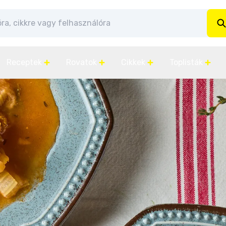
Receptek
Rovatok
Cikkek
Toplisták