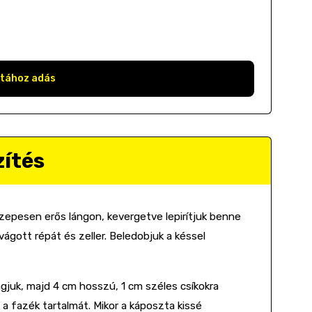
stához adás
zítés
özepesen erős lángon, kevergetve lepirítjuk benne
vágott répát és zeller. Beledobjuk a késsel
gjuk, majd 4 cm hosszú, 1 cm széles csíkokra
k a fazék tartalmát. Mikor a káposzta kissé