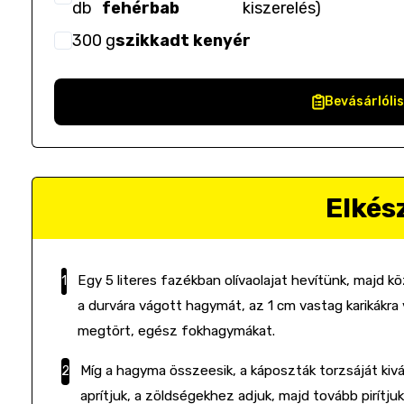
db
fehérbab
kiszerelés
)
300
g
szikkadt kenyér
Bevásárlóli
Elkés
Egy 5 literes fazékban olívaolajat hevítünk, majd k
a durvára vágott hagymát, az 1 cm vastag karikákra 
megtört, egész fokhagymákat.
Míg a hagyma összeesik, a káposzták torzsáját kivá
aprítjuk, a zöldségekhez adjuk, majd tovább pirítju