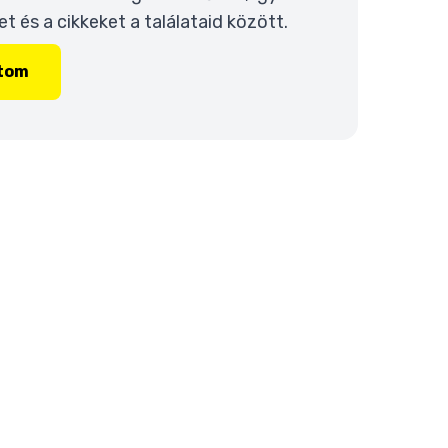
 és a cikkeket a találataid között.
ítom