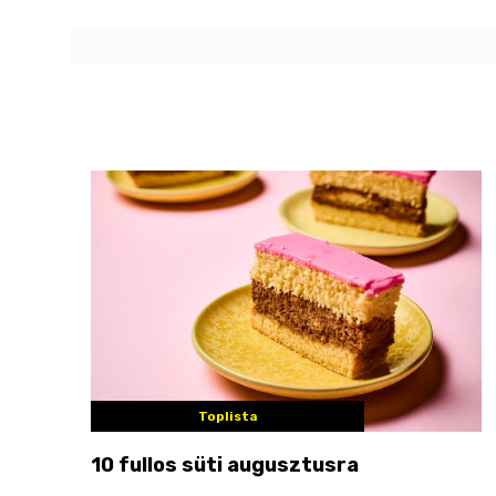
Toplista
10 fullos süti augusztusra