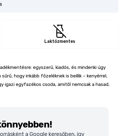
a
Laktózmentes
aradékmentésre: egyszerű, kiadós, és mindenki úgy
sűrű, hogy inkább főzeléknek is beillik – kenyérrel,
gy igazi egyfazékos csoda, amitől nemcsak a hasad,
 könnyebben!
 forrásként a Google keresőben, így