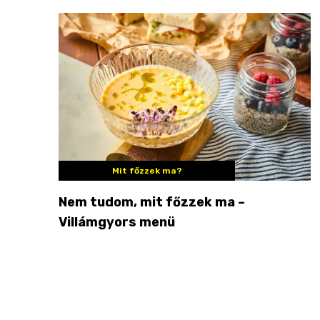
Mit főzzek ma?
Nem tudom, mit főzzek ma –
Villámgyors menü