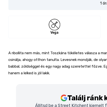
1 ór
Vega
A ribollita nem más, mint Toszkána tökéletes válasza a m
csinálja, ahogy otthon tanulta. Levesnek mondják, de olyan 
babbal, zöldséggel és egy nagy adag szeretettel főzve. E
hanem a lelked is jól lakik.
Találj ránk
Állítsd be a Street Kitchent kiemelt