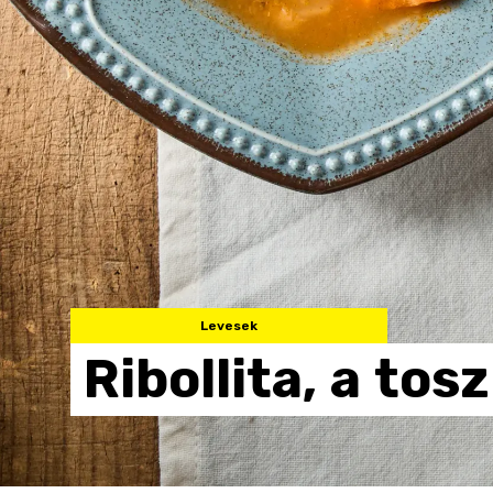
Levesek
Ribollita,
a
tos