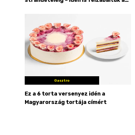
Balaton déli partját
Gasztro
Ez a 6 torta versenyez idén a
Magyarország tortája címért