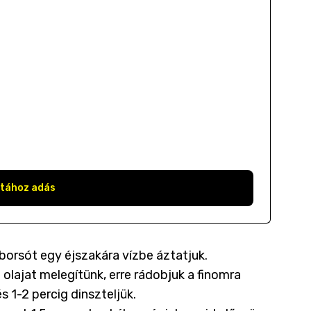
stához adás
borsót egy éjszakára vízbe áztatjuk.
olajat melegítünk, erre rádobjuk a finomra
 1-2 percig dinszteljük.