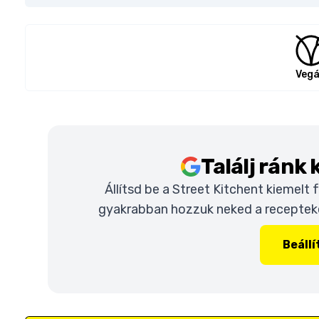
Veg
Találj ránk
Állítsd be a Street Kitchent kiemelt
gyakrabban hozzuk neked a recepteket
Beáll