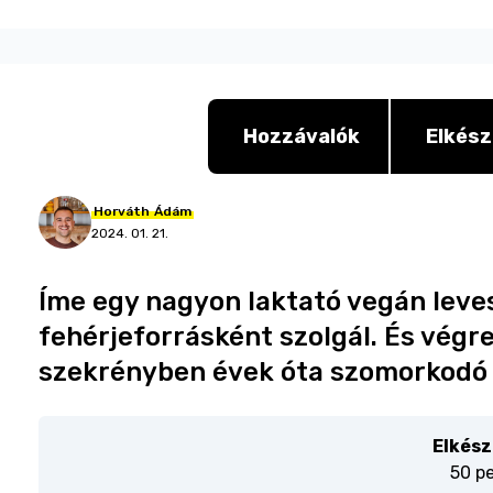
Hozzávalók
Elkész
Horváth
Ádám
2024. 01. 21.
Íme egy nagyon laktató vegán leve
fehérjeforrásként szolgál. És végr
szekrényben évek óta szomorkodó 
Elkész
50 p