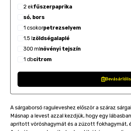
2
ek
fűszerpaprika
só, bors
1
csokor
petrezselyem
1.5
l
zöldségalaplé
300
ml
növényi tejszín
1
db
citrom
Bevásárlóli
A sárgaborsó raguleveshez először a száraz sárga
Másnap a levest azzal kezdjük, hogy egy lábasban 
aprított vöröshagymát és a zúzott fokhagymát, és