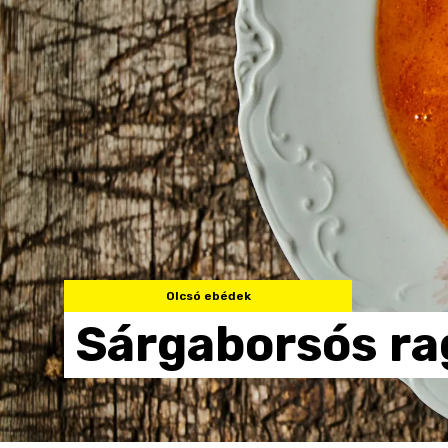
Olcsó ebédek
Sárgaborsós
ra