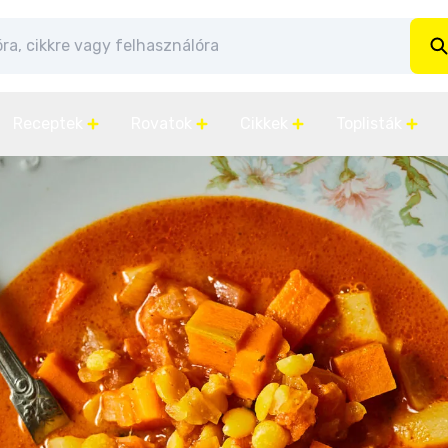
Receptek
Rovatok
Cikkek
Toplisták