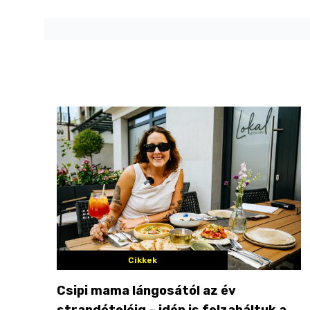
Cikkek
Csipi mama lángosától az év
strandételéig – idén is felzabáltuk a