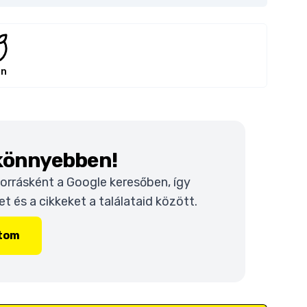
án
 könnyebben!
 forrásként a Google keresőben, így
 és a cikkeket a találataid között.
ítom