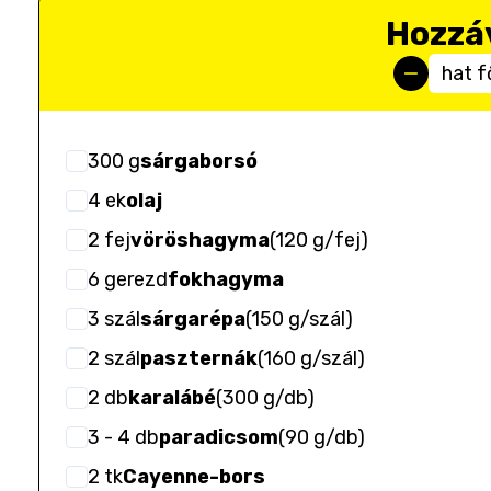
Hozzá
hat f
300
g
sárgaborsó
4
ek
olaj
2
fej
vöröshagyma
(
120 g/fej
)
6
gerezd
fokhagyma
3
szál
sárgarépa
(
150 g/szál
)
2
szál
paszternák
(
160 g/szál
)
2
db
karalábé
(
300 g/db
)
3
- 4
db
paradicsom
(
90 g/db
)
2
tk
Cayenne-bors