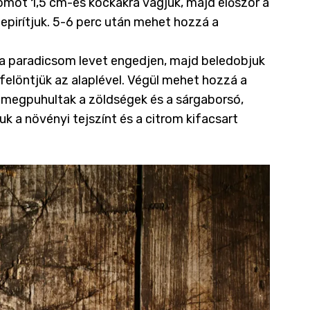
somot 1,5 cm-es kockákra vágjuk, majd először a
epirítjuk. 5-6 perc után mehet hozzá a
 a paradicsom levet engedjen, majd beledobjuk
elöntjük az alaplével. Végül mehet hozzá a
r megpuhultak a zöldségek és a sárgaborsó,
k a növényi tejszínt és a citrom kifacsart