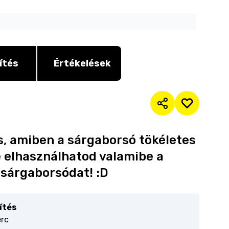
ítés
Értékelések
s, amiben a sárgaborsó tökéletes
e elhasználhatod valamibe a
sárgaborsódat! :D
ítés
erc