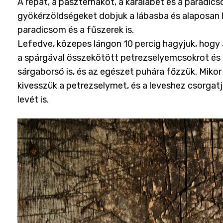
A répát, a paszternákot, a karalábét és a paradic
gyökérzöldségeket dobjuk a lábasba és alaposan l
paradicsom és a fűszerek is.
Lefedve, közepes lángon 10 percig hagyjuk, hogy
a spárgával összekötött petrezselyemcsokrot és f
sárgaborsó is, és az egészet puhára főzzük. Miko
kivesszük a petrezselymet, és a leveshez csorgatju
levét is.