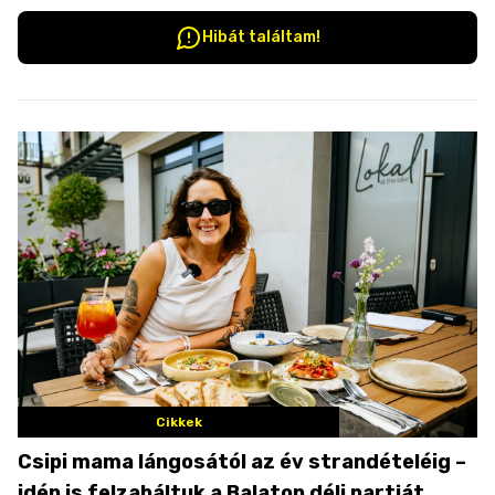
Hibát találtam!
Cikkek
Csipi mama lángosától az év strandételéig –
idén is felzabáltuk a Balaton déli partját