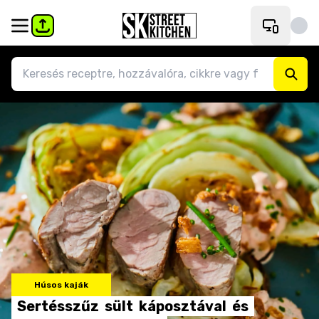
Húsos kaják
Sertésszűz
sült
káposztával
és