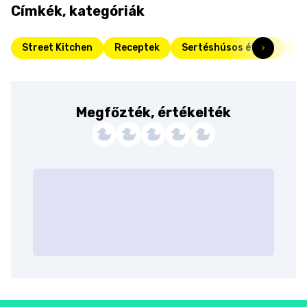
Címkék, kategóriák
Street Kitchen
Receptek
Sertéshúsos ételek
H
Megfőzték, értékelték