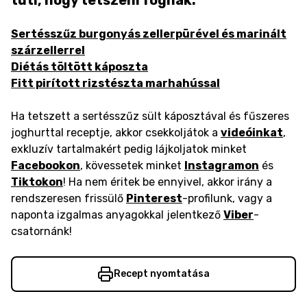
tuti, hogy tetszeni fognak:
Sertésszűz burgonyás zellerpürével és marinált
szárzellerrel
Diétás töltött káposzta
Fitt pirított rizstészta marhahússal
Ha tetszett a sertésszűz sült káposztával és fűszeres
joghurttal receptje, akkor csekkoljátok a
videóinkat
,
exkluzív tartalmakért pedig lájkoljatok minket
Facebookon
, kövessetek minket
Instagramon
és
Tiktokon
! Ha nem éritek be ennyivel, akkor irány a
rendszeresen frissülő
Pinterest
-profilunk, vagy a
naponta izgalmas anyagokkal jelentkező
Viber
-
csatornánk!
Recept nyomtatása