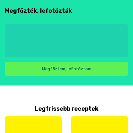
Megfőzték, lefotózták
Megfőztem, lefotóztam
Legfrissebb receptek