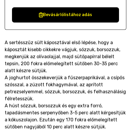
Bevásárlólistához adás
A sertésszűz sült káposztával első lépése, hogy a
káposztát kisebb cikkekre vágjuk, sózzuk, borsozzuk,
megkenjük az olívaolajjal, majd sütőpapírral bélelt
tepsin, 200 fokra előmelegített sütőben 30-35 perc
alatt készre sütjük.
A joghurtot összekeverjük a fűszerpaprikával, a csípős
szósszal, a zúzott fokhagymával, az aprított
petrezselyemmel, sózzuk, borsozzuk, és felhasználásig
félretesszük.
A húst sózzuk, borsozzuk és egy extra forró,
tapadásmentes serpenyőben 3-5 perc alatt kérgesítjük
a kókuszolajon. Ezután egy 170 fokra előmelegített
sütőben nagyjából 10 perc alatt készre sütjük.