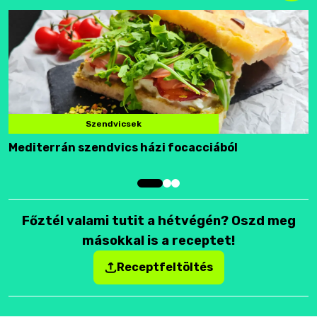
Szendvicsek
Mediterrán szendvics házi focacciából
F
Főztél valami tutit a hétvégén? Oszd meg
másokkal is a receptet!
Receptfeltöltés