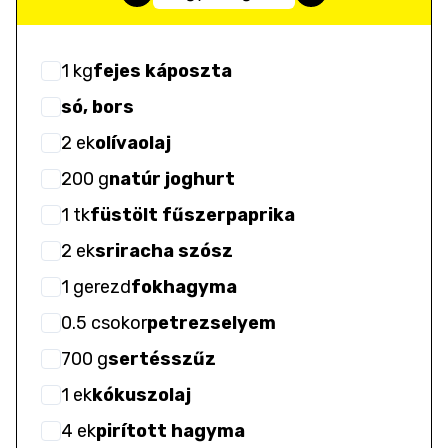
1
kg
fejes káposzta
só, bors
2
ek
olívaolaj
200
g
natúr joghurt
1
tk
füstölt fűszerpaprika
2
ek
sriracha szósz
1
gerezd
fokhagyma
0.5
csokor
petrezselyem
700
g
sertésszűz
1
ek
kókuszolaj
4
ek
pirított hagyma