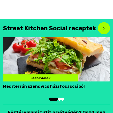
Street Kitchen Social receptek
Szendvicsek
Mediterrán szendvics házi focacciából
F
Főztél valami tutit a hétvégén? Oszd meg