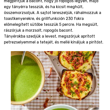
megpirítjuk a bacont, hogy jó ropogós legyen, majd
egy tányérra tesszük, és ha kicsit meghűlt,
összemorzsoljuk. A sajtot lereszeljük, ráhalmozzuk a
toastkenyerekre, és grillfunkción 230 fokra
előmelegített sütőbe tesszük 5 percre. Ha megsült,
rászórjuk a morzsolt, ropogós bacont.
Tányérokba szedjük a levest, megszórjuk aprított
petrezselyemmel a tetejét, és mellé kínáljuk a pirítóst.