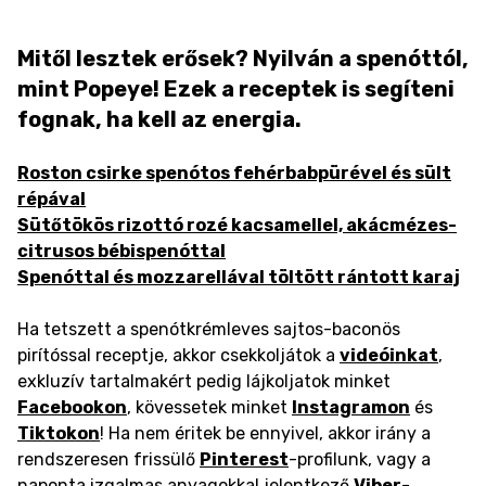
Mitől lesztek erősek? Nyilván a spenóttól,
mint Popeye! Ezek a receptek is segíteni
fognak, ha kell az energia.
Roston csirke spenótos fehérbabpürével és sült
répával
Sütőtökös rizottó rozé kacsamellel, akácmézes-
citrusos bébispenóttal
Spenóttal és mozzarellával töltött rántott karaj
Ha tetszett a spenótkrémleves sajtos-baconös
pirítóssal receptje, akkor csekkoljátok a
videóinkat
,
exkluzív tartalmakért pedig lájkoljatok minket
Facebookon
, kövessetek minket
Instagramon
és
Tiktokon
! Ha nem éritek be ennyivel, akkor irány a
rendszeresen frissülő
Pinterest
-profilunk, vagy a
naponta izgalmas anyagokkal jelentkező
Viber
-