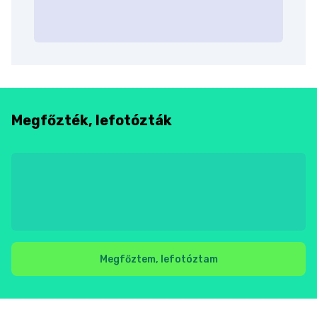
Megfőzték, lefotózták
Megfőztem, lefotóztam