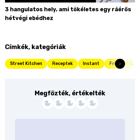
3 hangulatos hely, ami tökéletes egy ráérős
hétvégi ebédhez
Címkék, kategóriák
Street Kitchen
Receptek
Instant
Friss
Lev
Megfőzték, értékelték