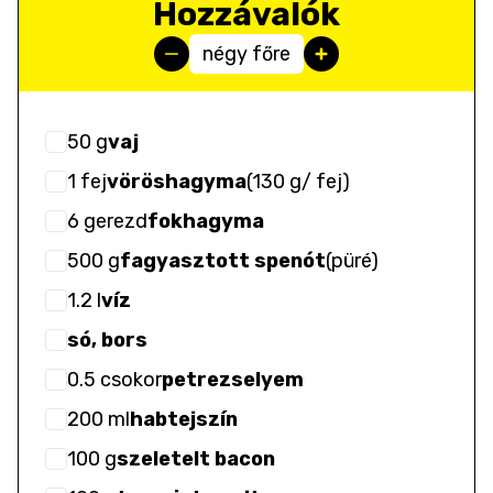
Hozzávalók
négy főre
50
g
vaj
1
fej
vöröshagyma
(
130 g/ fej
)
6
gerezd
fokhagyma
500
g
fagyasztott spenót
(
püré
)
1.2
l
víz
só, bors
0.5
csokor
petrezselyem
200
ml
habtejszín
100
g
szeletelt bacon