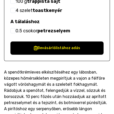
100
g
trappista sajt
4
szelet
toastkenyér
A tálaláshoz
0.5
csokor
petrezselyem
Bevásárlólistához adás
A spenótkrémleves elkészítéséhez egy lábosban,
közepes hőmérsékleten megpirítjuk a vajon a félfőre
vágott vöröshagymát és a szeletelt fokhagymát.
Rádobjuk a spenótot, felengedjük a vízzel, sózzuk és
borsozzuk. 10 perc főzés után hozzáadjuk az aprított
petrezselymet és a tejszínt, és botmixerrel pürésítjük.
A pirítóshoz egy serpenyőben, erősebb lángon