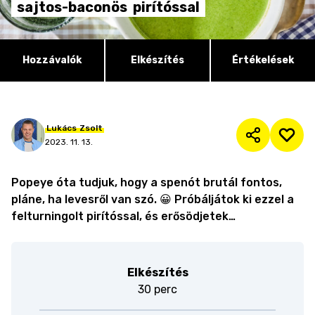
sajtos-baconös
pirítóssal
Hozzávalók
Elkészítés
Értékelések
Lukács
Zsolt
2023. 11. 13.
Popeye óta tudjuk, hogy a spenót brutál fontos,
pláne, ha levesről van szó. 😀 Próbáljátok ki ezzel a
felturningolt pirítóssal, és erősödjetek…
Elkészítés
30 perc