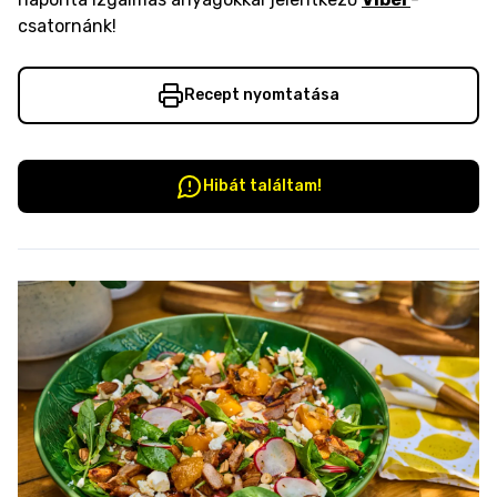
csatornánk!
Recept nyomtatása
Hibát találtam!