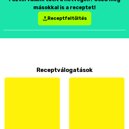
másokkal is a receptet!
Receptfeltöltés
Receptválogatások