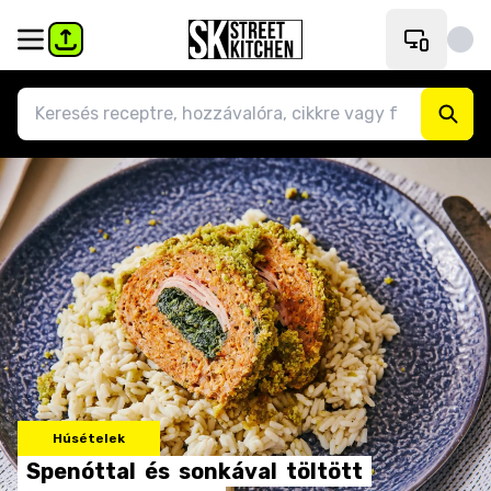
Húsételek
Spenóttal
és
sonkával
töltött