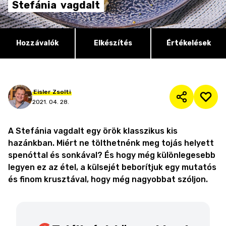
Stefánia
vagdalt
Hozzávalók
Elkészítés
Értékelések
Eisler
Zsolti
2021. 04. 28.
A Stefánia vagdalt egy örök klasszikus kis
hazánkban. Miért ne tölthetnénk meg tojás helyett
spenóttal és sonkával? És hogy még különlegesebb
legyen ez az étel, a külsejét beborítjuk egy mutatós
és finom krusztával, hogy még nagyobbat szóljon.