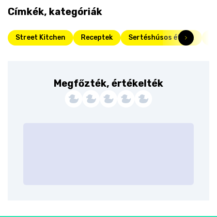
Címkék, kategóriák
Street Kitchen
Receptek
Sertéshúsos ételek
Fr
Megfőzték, értékelték