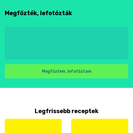
Megfőzték, lefotózták
Megfőztem, lefotóztam
Legfrissebb receptek