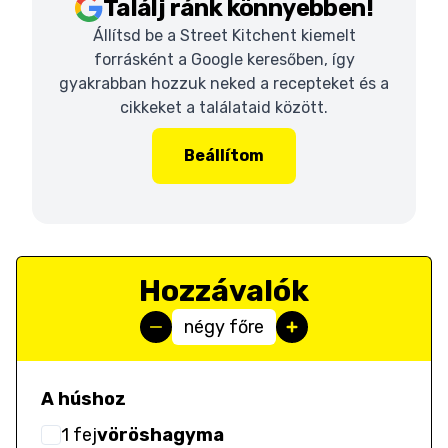
Találj ránk könnyebben!
Állítsd be a Street Kitchent kiemelt
forrásként a Google keresőben, így
gyakrabban hozzuk neked a recepteket és a
cikkeket a találataid között.
Beállítom
Hozzávalók
négy főre
A húshoz
1
fej
vöröshagyma