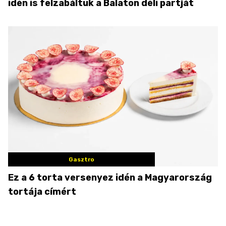
idén is felzabáltuk a Balaton déli partját
Gasztro
Ez a 6 torta versenyez idén a Magyarország
tortája címért