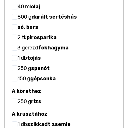
40
ml
olaj
800
g
darált sertéshús
só, bors
2
tk
pirosparika
3
gerezd
fokhagyma
1
db
tojás
250
g
spenót
150
g
gépsonka
A körethez
250
g
rizs
A krusztához
1
db
szikkadt zsemle