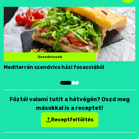
Szendvicsek
Mediterrán szendvics házi focacciából
F
Főztél valami tutit a hétvégén? Oszd meg
másokkal is a receptet!
Receptfeltöltés