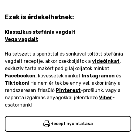
Ezek is érdekelhetnek:
Klasszikus stefánia vagdalt
Vega vagdalt
Ha tetszett a spenóttal és sonkával töltött stefánia
vagdalt receptje, akkor csekkoljátok a
videóinkat
,
exkluzív tartalmakért pedig lájkoljatok minket
Facebookon
, kövessetek minket
Instagramon
és
Tiktokon
! Ha nem éritek be ennyivel, akkor irány a
rendszeresen frissülő
Pinterest
-profilunk, vagy a
naponta izgalmas anyagokkal jelentkező
Viber
-
csatornánk!
Recept nyomtatása