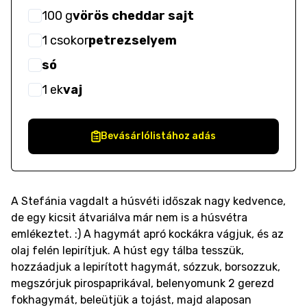
100
g
vörös cheddar sajt
1
csokor
petrezselyem
só
1
ek
vaj
Bevásárlólistához adás
A Stefánia vagdalt a húsvéti időszak nagy kedvence,
de egy kicsit átvariálva már nem is a húsvétra
emlékeztet. :) A hagymát apró kockákra vágjuk, és az
olaj felén lepirítjuk. A húst egy tálba tesszük,
hozzáadjuk a lepirított hagymát, sózzuk, borsozzuk,
megszórjuk pirospaprikával, belenyomunk 2 gerezd
fokhagymát, beleütjük a tojást, majd alaposan