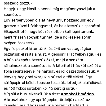
összedolgozzuk.
Hagyjuk egy kicsit pihenni, míg megfonnyasztjuk a
spenótot.
Egy serpenyőben olajat hevítünk, hozzáadunk egy
gerezd zúzott fokhagymát, és beletesszük a spenótot.
Elképzelhető, hogy két részletben kell lepirítanunk,
mert frissen soknak tűnhet, de a hőkezelés során
szépen összeesik.
Egy folpackot kiterítünk, és 2-3 cm vastagságban
oszlatjuk el rajta a húst. A gépsonkákat félbevágjuk és
a hús közepére tesszük őket, majd a sonkára
ráhalmozzuk a spenótot is. A kiterített hús két szélét a
fólia segítségével felhajtjuk, és jól összedolgozzuk. A
lényeg, hogy betakarjuk a hússal a tölteléket. Egy
sütőpapírral bélelt tepsibe tesszük, lefedjük alufóliával,
és 160 fokos sütőben kb. 45 percig sütjük.
Míg sül a hús, elkészítjük a rizst
a szokott módon.
A krusztához egy aprítógépbe tördeljük a száraz
zsemlét, majd hozzáadjuk a reszelt cheddart, a