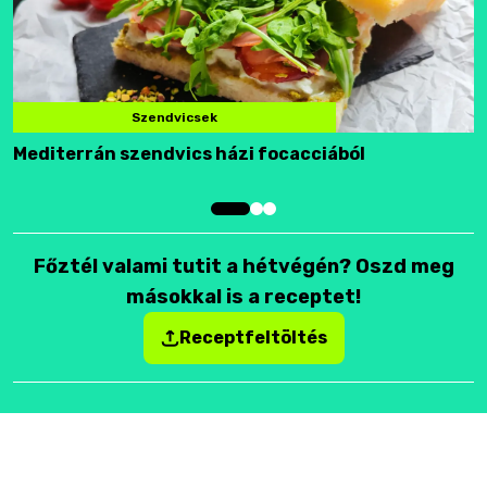
Szendvicsek
Mediterrán szendvics házi focacciából
F
Főztél valami tutit a hétvégén? Oszd meg
másokkal is a receptet!
Receptfeltöltés