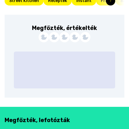
Street Kitchen
Receptek
Instant
Friss
Szez
Megfőzték, értékelték
Megfőzték, lefotózták