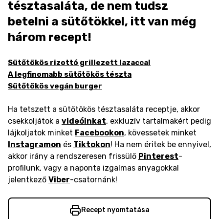
tésztasaláta, de nem tudsz
betelni a sütőtökkel, itt van még
három recept!
Sütőtökös rizottó grillezett lazaccal
A legfinomabb sütőtökös tészta
Sütőtökös vegán burger
Ha tetszett a sütőtökös tésztasaláta receptje, akkor
csekkoljátok a
videóinkat
, exkluzív tartalmakért pedig
lájkoljatok minket
Facebookon
, kövessetek minket
Instagramon
és
Tiktokon
! Ha nem éritek be ennyivel,
akkor irány a rendszeresen frissülő
Pinterest
-
profilunk, vagy a naponta izgalmas anyagokkal
jelentkező
Viber
-csatornánk!
Recept nyomtatása