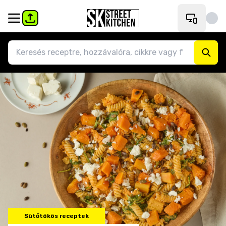
Sütőtökös receptek