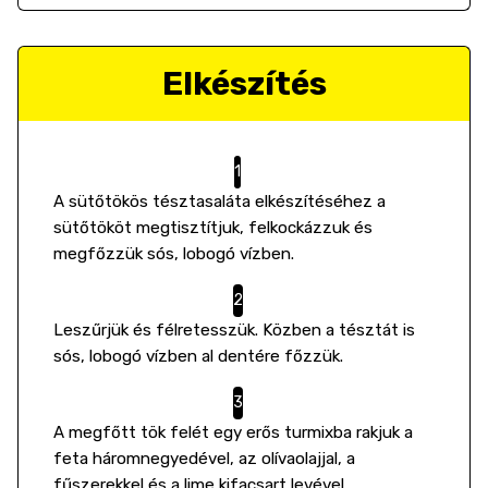
Elkészítés
A sütőtökös tésztasaláta elkészítéséhez a
sütőtököt megtisztítjuk, felkockázzuk és
megfőzzük sós, lobogó vízben.
Leszűrjük és félretesszük. Közben a tésztát is
sós, lobogó vízben al dentére főzzük.
A megfőtt tök felét egy erős turmixba rakjuk a
feta háromnegyedével, az olívaolajjal, a
fűszerekkel és a lime kifacsart levével.