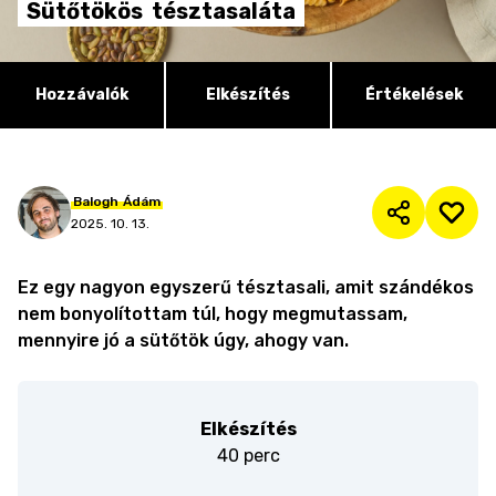
Sütőtökös
tésztasaláta
Hozzávalók
Elkészítés
Értékelések
Balogh
Ádám
2025. 10. 13.
Ez egy nagyon egyszerű tésztasali, amit szándékos
nem bonyolítottam túl, hogy megmutassam,
mennyire jó a sütőtök úgy, ahogy van.
Elkészítés
40 perc