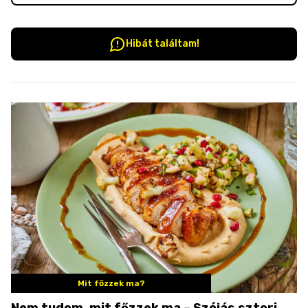
Hibát találtam!
Mit főzzek ma?