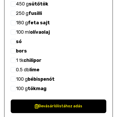
450
g
sütőtök
250
g
fusilli
180
g
feta sajt
100
ml
olívaolaj
só
bors
1
tk
chilipor
0.5
db
lime
100
g
bébispenót
100
g
tökmag
Bevásárlólistához adás