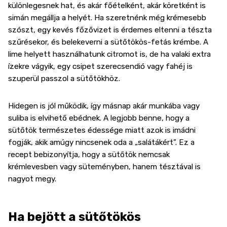
különlegesnek hat, és akár főételként, akár köretként is
simán megállja a helyét. Ha szeretnénk még krémesebb
szószt, egy kevés főzővizet is érdemes eltenni a tészta
szűrésekor, és belekeverni a sütőtökös-fetás krémbe. A
lime helyett használhatunk citromot is, de ha valaki extra
ízekre vágyik, egy csipet szerecsendió vagy fahéj is
szuperül passzol a sütőtökhöz.
Hidegen is jól működik, így másnap akár munkába vagy
suliba is elvihető ebédnek. A legjobb benne, hogy a
sütőtök természetes édessége miatt azok is imádni
fogják, akik amúgy nincsenek oda a „salátákért”. Ez a
recept bebizonyítja, hogy a sütőtök nemcsak
krémlevesben vagy süteményben, hanem tésztával is
nagyot megy.
Ha bejött a sütőtökös