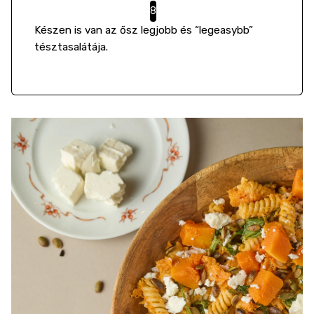
Készen is van az ősz legjobb és “legeasybb”
tésztasalátája.