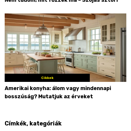
Nem tudom, mit főzzek ma – Szójás sztori
Cikkek
Amerikai konyha: álom vagy mindennapi
bosszúság? Mutatjuk az érveket
Címkék, kategóriák