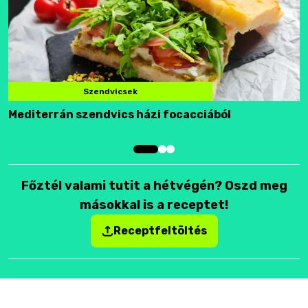
Szendvicsek
Mediterrán szendvics házi focacciából
F
Főztél valami tutit a hétvégén? Oszd meg
másokkal is a receptet!
Receptfeltöltés