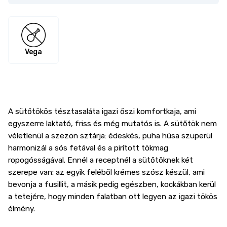
Vega
A sütőtökös tésztasaláta igazi őszi komfortkaja, ami
egyszerre laktató, friss és még mutatós is. A sütőtök nem
véletlenül a szezon sztárja: édeskés, puha húsa szuperül
harmonizál a sós fetával és a pirított tökmag
ropogósságával. Ennél a receptnél a sütőtöknek két
szerepe van: az egyik feléből krémes szósz készül, ami
bevonja a fusillit, a másik pedig egészben, kockákban kerül
a tetejére, hogy minden falatban ott legyen az igazi tökös
élmény.