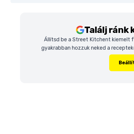
Találj ránk
Állítsd be a Street Kitchent kiemelt
gyakrabban hozzuk neked a recepteket
Beáll