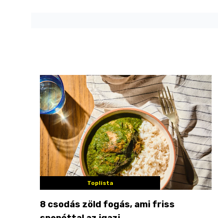
Toplista
8 csodás zöld fogás, ami friss
spenóttal az igazi