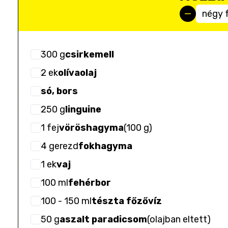
négy 
300
g
csirkemell
2
ek
olívaolaj
só, bors
250
g
linguine
1
fej
vöröshagyma
(
100 g
)
4
gerezd
fokhagyma
1
ek
vaj
100
ml
fehérbor
100
- 150
ml
tészta főzővíz
50
g
aszalt paradicsom
(
olajban eltett
)