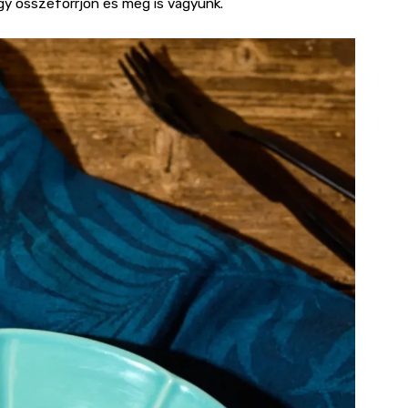
gy összeforrjon és meg is vagyunk.