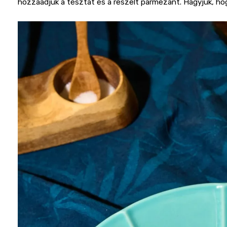
hozzáadjuk a tésztát és a reszelt parmezánt. Hagyjuk, ho