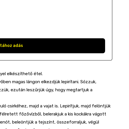
stához adás
yel elkészíthető étel.
yőben magas lángon elkezdjük lepirítani. Sózzuk,
zzük, ezután leszűrjük úgy, hogy megtartjuk a
 csirkéhez, majd a vajat is. Lepirítjuk, majd felöntjük
félretett főzővízből, belerakjuk a kis kockákra vágott
nót, beleöntjük a tejszínt, összeforraljuk, végül