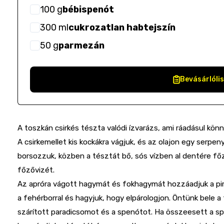
100
g
bébispenót
300
ml
cukrozatlan habtejszín
50
g
parmezán
Bevásárlóli
A toszkán csirkés tészta valódi ízvarázs, ami ráadásul könn
A csirkemellet kis kockákra vágjuk, és az olajon egy serpen
borsozzuk, közben a tésztát bő, sós vízben al dentére fő
főzővizét.
Az apróra vágott hagymát és fokhagymát hozzáadjuk a piruló
a fehérborral és hagyjuk, hogy elpárologjon. Öntünk bele a 
szárított paradicsomot és a spenótot. Ha összeesett a spe