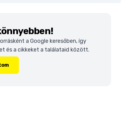
 könnyebben!
 forrásként a Google keresőben, így
 és a cikkeket a találataid között.
ítom