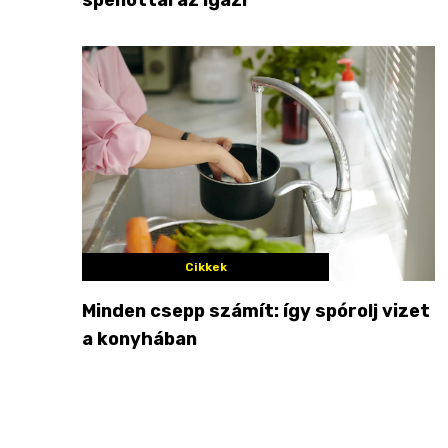
Cikkek
Minden csepp számít: így spórolj vizet
a konyhában