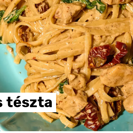
s
tészta