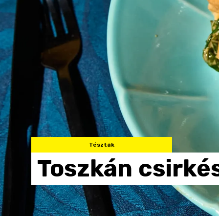
Tészták
Toszkán
csirké