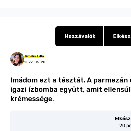
Hozzávalók
Elkész
Vitális
Lilla
2022. 05. 20.
Imádom ezt a tésztát. A parmezán 
igazi ízbomba együtt, amit ellensúl
krémessége.
Elkész
20 p