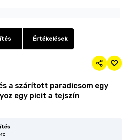
ítés
Értékelések
és a szárított paradicsom egy
yoz egy picit a tejszín
ítés
erc