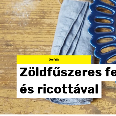
Gofrik
Zöldfűszeres
f
és
ricottával