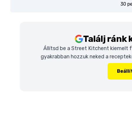
30 p
Találj ránk
Állítsd be a Street Kitchent kiemelt
gyakrabban hozzuk neked a recepteket
Beáll