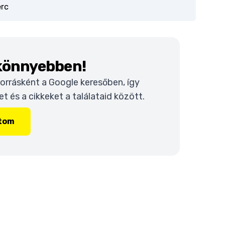
erc
 könnyebben!
 forrásként a Google keresőben, így
 és a cikkeket a találataid között.
ítom