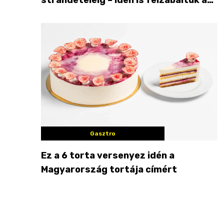
Balaton déli partját
Gasztro
Ez a 6 torta versenyez idén a
Magyarország tortája címért