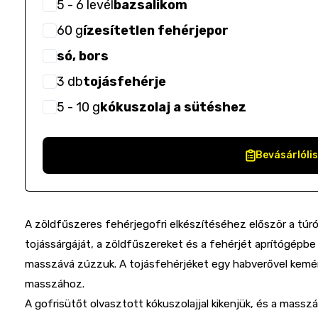
5
- 6
levél
bazsalikom
60
g
ízesítetlen fehérjepor
só, bors
3
db
tojásfehérje
5
- 10
g
kókuszolaj a sütéshez
Bevásárlóli
A zöldfűszeres fehérjegofri elkészítéséhez először a túrót
tojássárgáját, a zöldfűszereket és a fehérjét aprítógépb
masszává zúzzuk. A tojásfehérjéket egy habverővel kemén
masszához.
A gofrisütőt olvasztott kókuszolajjal kikenjük, és a mass