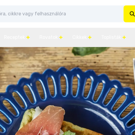
Receptek
Rovatok
Cikkek
Toplisták