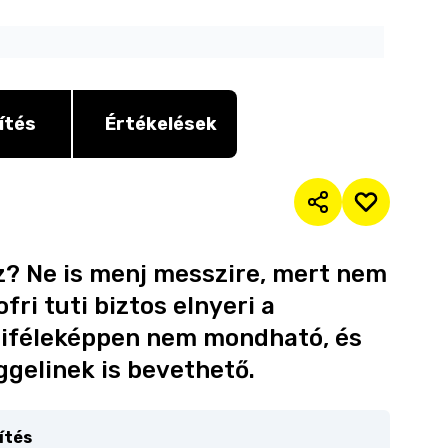
ítés
Értékelések
z? Ne is menj messzire, mert nem
fri tuti biztos elnyeri a
iféleképpen nem mondható, és
ggelinek is bevethető.
ítés