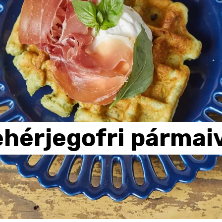
ehérjegofri
pármaiv