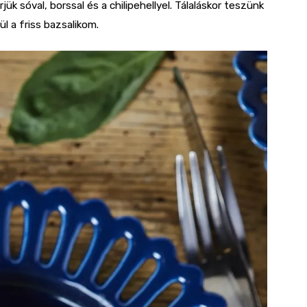
ük sóval, borssal és a chilipehellyel. Tálaláskor teszünk
ül a friss bazsalikom.