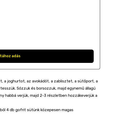
stához adás
, a joghurtot, az avokádót, a zablisztet, a sütőport, a
e tesszük. Sózzuk és borsozzuk, majd egynemű állagú
y habbá verjük, majd 2-3 részletben hozzákeverjük a
zából 4 db gofrit sütünk közepesen magas