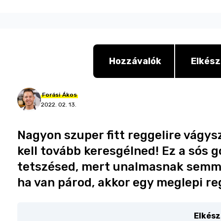
Hozzávalók
Elkész
Forási
Ákos
2022. 02. 13.
Nagyon szuper fitt reggelire vágys
kell tovább keresgélned! Ez a sós go
tetszésed, mert unalmasnak semm
ha van párod, akkor egy meglepi re
Elkész