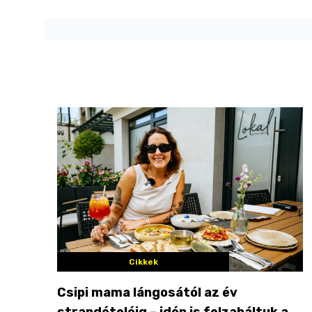
Cikkek
Csipi mama lángosától az év
strandételéig – idén is felzabáltuk a