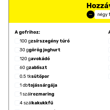
Hozzá
négy 
A gofrihoz:
100
g
zsírszegény túró
30
g
görög joghurt
120
g
avokádó
60
g
zabliszt
0.5
tk
sütőpor
1
db
tojássárgája
1
szál
rozmaring
4
szál
kakukkfű