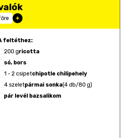
valók
főre
A feltéthez:
200
g
ricotta
só, bors
1
- 2
csipet
chipotle chilipehely
4
szelet
pármai sonka
(
4 db/80 g
)
pár levél bazsalikom