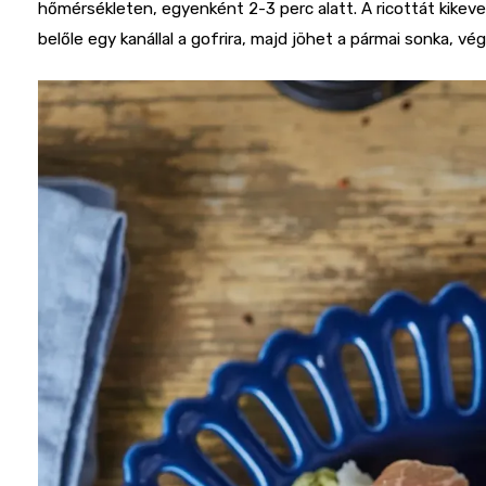
hőmérsékleten, egyenként 2-3 perc alatt. A ricottát kikeverj
belőle egy kanállal a gofrira, majd jöhet a pármai sonka, vég