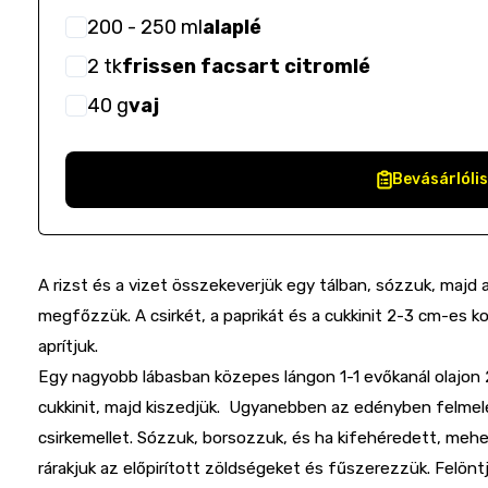
200
- 250
ml
alaplé
2
tk
frissen facsart citromlé
40
g
vaj
Bevásárlóli
A rizst és a vizet összekeverjük egy tálban, sózzuk, majd
megfőzzük. A csirkét, a paprikát és a cukkinit 2-3 cm-es 
aprítjuk.
Egy nagyobb lábasban közepes lángon 1-1 evőkanál olajon 2-
cukkinit, majd kiszedjük. Ugyanebben az edényben felmelegí
csirkemellet. Sózzuk, borsozzuk, és ha kifehéredett, mehe
rárakjuk az előpirított zöldségeket és fűszerezzük. Felöntj