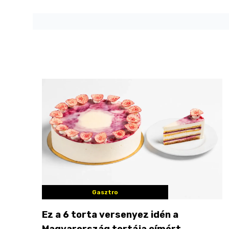
Gasztro
Ez a 6 torta versenyez idén a
Magyarország tortája címért