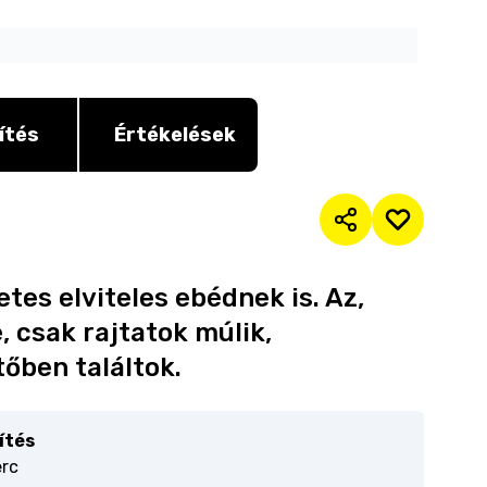
ítés
Értékelések
tes elviteles ebédnek is. Az,
, csak rajtatok múlik,
őben találtok.
ítés
erc