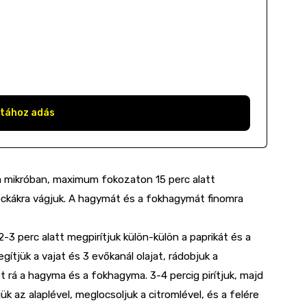
stához adás
 a mikróban, maximum fokozaton 15 perc alatt
kockákra vágjuk. A hagymát és a fokhagymát finomra
3 perc alatt megpirítjuk külön-külön a paprikát és a
tjük a vajat és 3 evőkanál olajat, rádobjuk a
t rá a hagyma és a fokhagyma. 3-4 percig pirítjuk, majd
ük az alaplével, meglocsoljuk a citromlével, és a felére