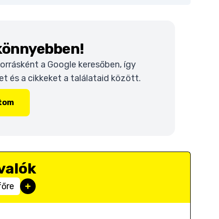
 könnyebben!
 forrásként a Google keresőben, így
 és a cikkeket a találataid között.
ítom
valók
főre