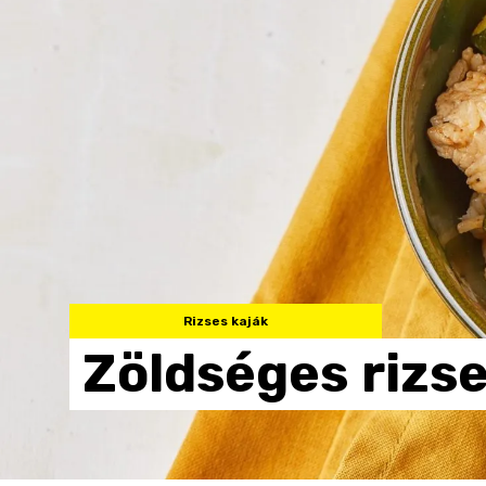
Rizses kaják
Zöldséges
rizs