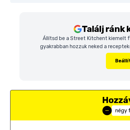
Találj ránk
Állítsd be a Street Kitchent kiemelt
gyakrabban hozzuk neked a recepteket
Beáll
Hozzá
négy 