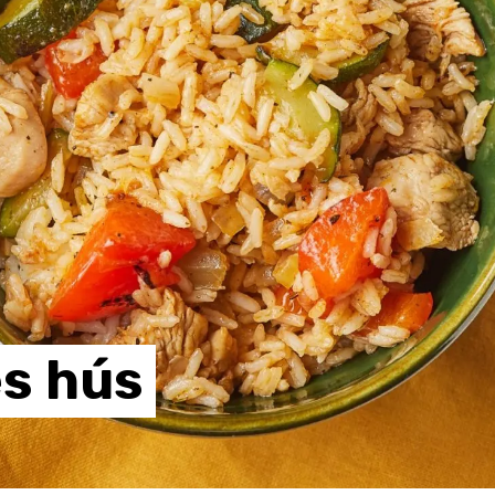
es
hús