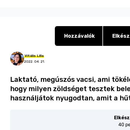
Hozzávalók
Elkész
Vitális
Lilla
2022. 04. 21.
Laktató, megúszós vacsi, ami tökéle
hogy milyen zöldséget tesztek bele
használjátok nyugodtan, amit a hűt
Elkész
40 p