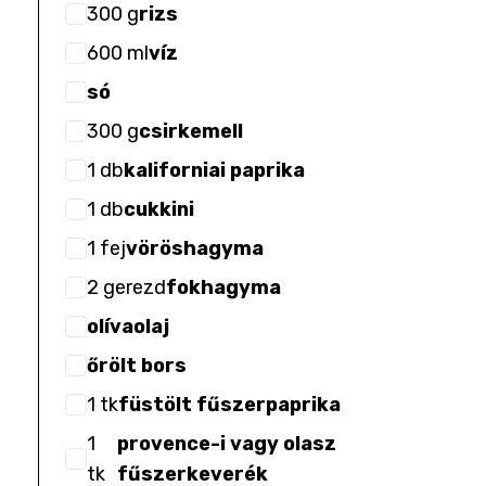
300
g
rizs
600
ml
víz
só
300
g
csirkemell
1
db
kaliforniai paprika
1
db
cukkini
1
fej
vöröshagyma
2
gerezd
fokhagyma
olívaolaj
őrölt bors
1
tk
füstölt fűszerpaprika
1
provence-i vagy olasz
tk
fűszerkeverék