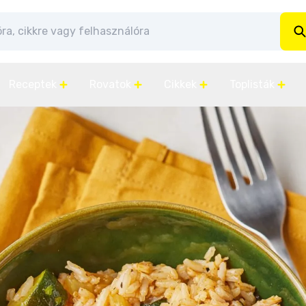
Receptek
Rovatok
Cikkek
Toplisták