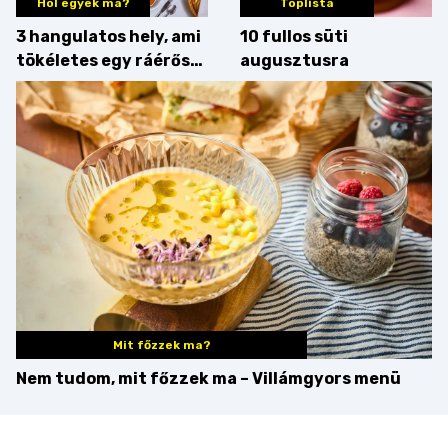
Hol egyek ma?
Toplista
3 hangulatos hely, ami
10 fullos süti
tökéletes egy ráérős
augusztusra
hétvégi ebédhez
Mit főzzek ma?
Nem tudom, mit főzzek ma – Villámgyors menü