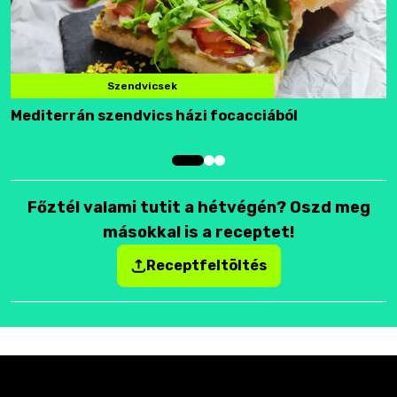
Szendvicsek
Mediterrán szendvics házi focacciából
F
Főztél valami tutit a hétvégén? Oszd meg
másokkal is a receptet!
Receptfeltöltés