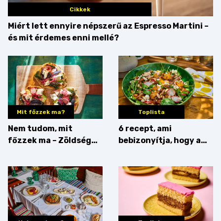
Cikkek
Miért lett ennyire népszerű az Espresso Martini –
és mit érdemes enni mellé?
Mit főzzek ma?
Toplista
Nem tudom, mit
6 recept, ami
főzzek ma – Zöldség
bebizonyítja, hogy a
minden mennyiségben
barack húsok mellé is
zseniális