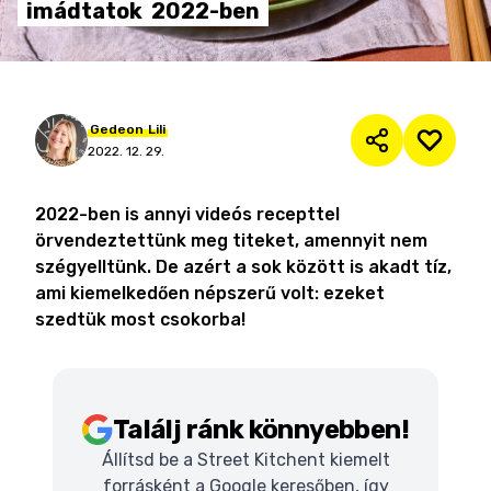
imádtatok
2022-ben
Gedeon
Lili
2022. 12. 29.
2022-ben is annyi videós recepttel
örvendeztettünk meg titeket, amennyit nem
szégyelltünk. De azért a sok között is akadt tíz,
ami kiemelkedően népszerű volt: ezeket
szedtük most csokorba!
Találj ránk könnyebben!
Állítsd be a Street Kitchent kiemelt
forrásként a Google keresőben, így