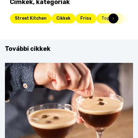
Címkék, kategóriák
Street Kitchen
Cikkek
Friss
Toplista
rec
További cikkek