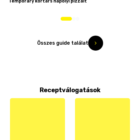
Temporary kortárs nápolyi pizzáit
Összes guide találat
Receptválogatások