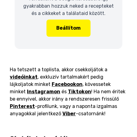
gyakrabban hozzuk neked a recepteket
és a cikkeket a találataid között.
Beállítom
Ha tetszett a toplista, akkor csekkoljátok a
videóinkat
, exkluzív tartalmakért pedig
lájkoljatok minket
Facebookon
, kövessetek
minket
Instagramon
és
Tiktokon
! Ha nem éritek
be ennyivel, akkor irány a rendszeresen frissülő
Pinterest
-profilunk, vagy a naponta izgalmas
anyagokkal jelentkező
Viber
-csatornánk!