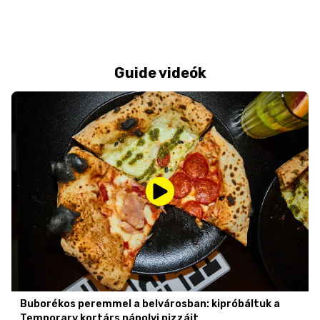
Guide videók
Buborékos peremmel a belvárosban: kipróbáltuk a
Temporary kortárs nápolyi pizzáit