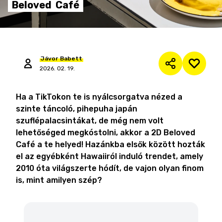
Beloved
Café
Jávor
Babett
2026. 02. 19.
Ha a TikTokon te is nyálcsorgatva nézed a
szinte táncoló, pihepuha japán
szuflépalacsintákat, de még nem volt
lehetőséged megkóstolni, akkor a 2D Beloved
Café a te helyed! Hazánkba elsők között hozták
el az egyébként Hawaiiról induló trendet, amely
2010 óta világszerte hódít, de vajon olyan finom
is, mint amilyen szép?