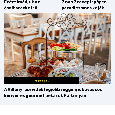
Ezért imádjuk az
7 nap 7 recept: pöpec
őszibarackot: 8
paradicsomos kaják
nyomós érv, hogy
augusztusban
feltankolj belőle
Pékségek
A Villányi borvidék legjobb reggelije: kovászos
kenyér és gourmet pékáruk Palkonyán