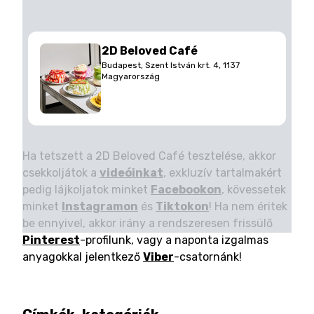
2D Beloved Café
Budapest, Szent István krt. 4, 1137
Magyarország
Ha tetszett a 2D Beloved Café tesztelése, akkor
csekkoljátok a
videóinkat
, exkluzív tartalmakért
pedig lájkoljatok minket
Facebookon
, kövessetek
minket
Instagramon
és
Tiktokon
! Ha nem éritek
be ennyivel, akkor irány a rendszeresen frissülő
Pinterest
-profilunk, vagy a naponta izgalmas
anyagokkal jelentkező
Viber
-csatornánk!