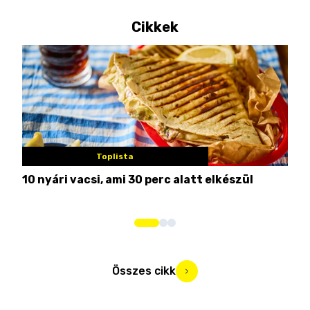
Cikkek
Toplista
10 nyári vacsi, ami 30 perc alatt elkészül
7 na
Összes cikk