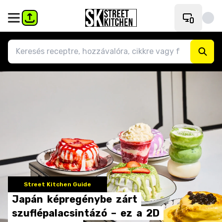
Street Kitchen Guide
Japán
képregénybe
zárt
szuflépalacsintázó
–
ez
a
2D