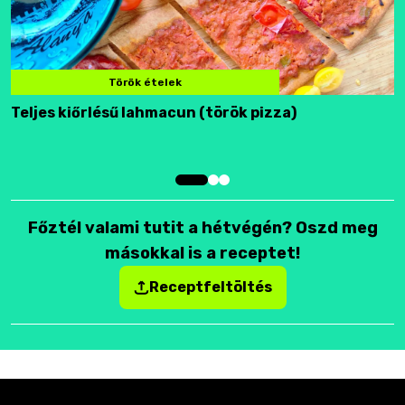
Török ételek
Teljes kiőrlésű lahmacun (török pizza)
F
Főztél valami tutit a hétvégén? Oszd meg
másokkal is a receptet!
Receptfeltöltés