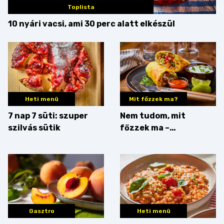
Toplista
10 nyári vacsi, ami 30 perc alatt elkészül
Heti menü
Mit főzzek ma?
7 nap 7 süti: szuper
Nem tudom, mit
szilvás sütik
főzzek ma –
Rostbomba
Gasztro
Heti menü