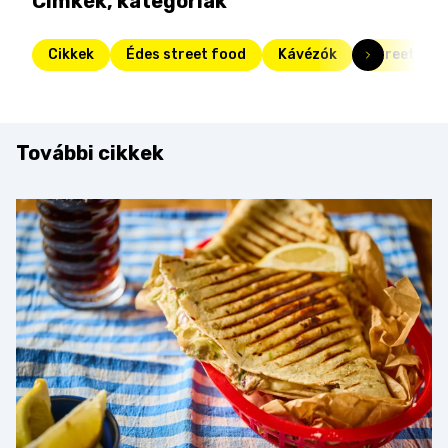
Címkék, kategóriák
Cikkek
Édes street food
Kávézók
Street Kit
További cikkek