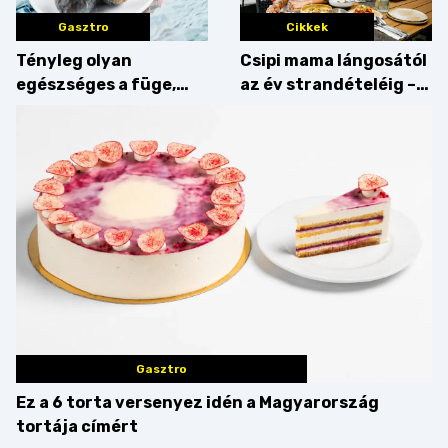
Gasztro
Cikkek
Tényleg olyan
Csipi mama lángosától
egészséges a füge,
az év strandételéig –
mint amilyennek
idén is felzabáltuk a
gondoljuk?
Balaton déli partját
Gasztro
Ez a 6 torta versenyez idén a Magyarország
tortája címért