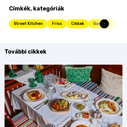
Címkék, kategóriák
Street Kitchen
Friss
Cikkek
Gasztro
gom
További cikkek