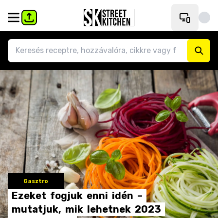
Gasztro
Ezeket
fogjuk
enni
idén
–
mutatjuk,
mik
lehetnek
2023