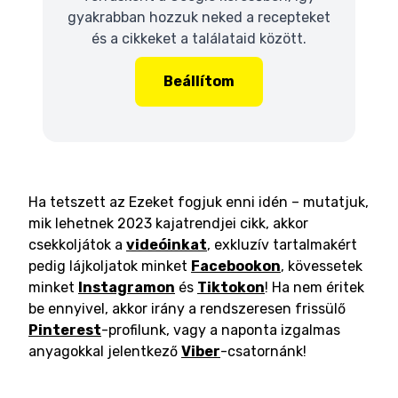
gyakrabban hozzuk neked a recepteket
és a cikkeket a találataid között.
Beállítom
Ha tetszett az Ezeket fogjuk enni idén – mutatjuk,
mik lehetnek 2023 kajatrendjei cikk, akkor
csekkoljátok a
videóinkat
, exkluzív tartalmakért
pedig lájkoljatok minket
Facebookon
, kövessetek
minket
Instagramon
és
Tiktokon
! Ha nem éritek
be ennyivel, akkor irány a rendszeresen frissülő
Pinterest
-profilunk, vagy a naponta izgalmas
anyagokkal jelentkező
Viber
-csatornánk!