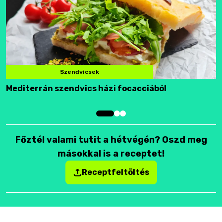
Szendvicsek
Mediterrán szendvics házi focacciából
F
Főztél valami tutit a hétvégén? Oszd meg
másokkal is a receptet!
Receptfeltöltés