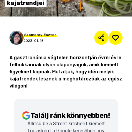
kajatrendjei
Szemerey
Eszter
2023. 01. 18.
A gasztronómia végtelen horizontján évről évre
felbukkannak olyan alapanyagok, amik kiemelt
figyelmet kapnak. Mutatjuk, hogy idén melyik
kajatrendek lesznek a meghatározóak az egész
világon!
Találj ránk könnyebben!
Állítsd be a Street Kitchent kiemelt
forrásként a Google keresőben, így