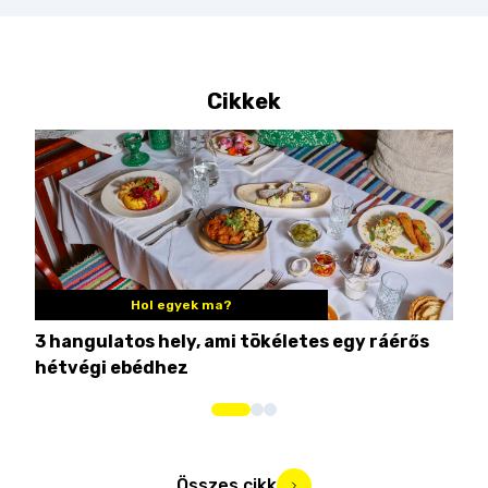
Cikkek
Hol egyek ma?
3 hangulatos hely, ami tökéletes egy ráérős
10 
hétvégi ebédhez
Összes cikk