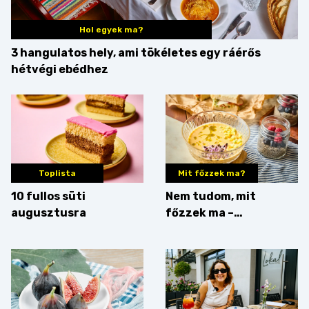
Hol egyek ma?
3 hangulatos hely, ami tökéletes egy ráérős
hétvégi ebédhez
Toplista
Mit főzzek ma?
10 fullos süti
Nem tudom, mit
augusztusra
főzzek ma –
Villámgyors menü