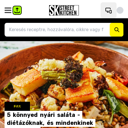
Fitt
5
könnyed
nyári
saláta
-
diétázóknak,
és
mindenkinek