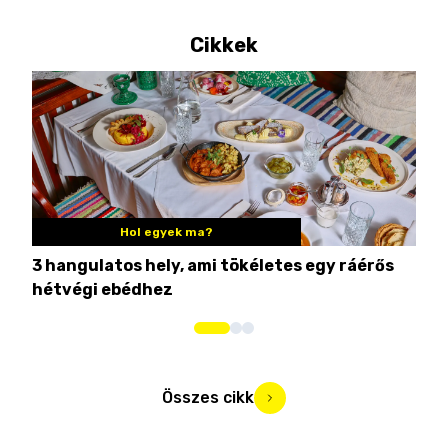
Cikkek
Hol egyek ma?
3 hangulatos hely, ami tökéletes egy ráérős
10 
hétvégi ebédhez
Összes cikk