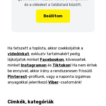
és a cikkeket a találataid között.
Beállítom
Ha tetszett a toplista, akkor csekkoljátok a
videóinkat
, exkluzív tartalmakért pedig
lájkoljatok minket
Facebookon
, kövessetek
minket
Instagramon
és
Tiktokon
! Ha nem éritek
be ennyivel, akkor irány a rendszeresen frissülő
Pinterest
-profilunk, vagy a naponta izgalmas
anyagokkal jelentkező
Viber
-csatornánk!
Címkék, kategóriák