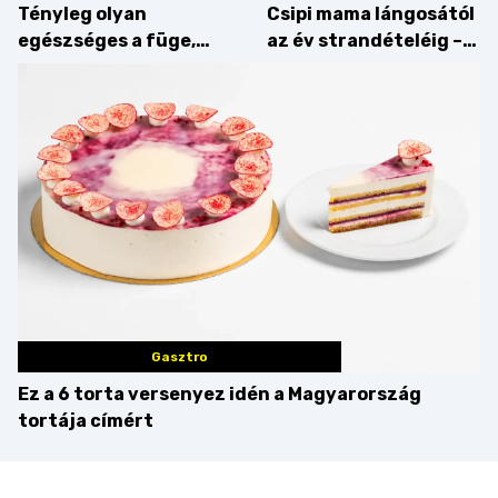
Tényleg olyan
Csipi mama lángosától
egészséges a füge,
az év strandételéig –
mint amilyennek
idén is felzabáltuk a
gondoljuk?
Balaton déli partját
Gasztro
Ez a 6 torta versenyez idén a Magyarország
tortája címért