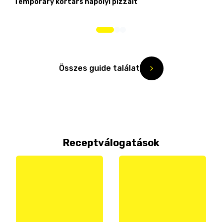
Temporary kortárs nápolyi pizzáit
Összes guide találat
Receptválogatások