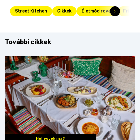
Street Kitchen
Cikkek
Életmód rovat
Friss
További cikkek
Hol egyek ma?