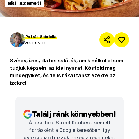
aki
szereti
Petrás
Gabriella
2021. 06. 14.
Színes, ízes, illatos saláták, amik nélkül el sem
tudjuk képzelni az idei nyarat. Kóstold meg
mindegyiket, és te is rákattansz ezekre az
ízekre!
Találj ránk könnyebben!
Állítsd be a Street Kitchent kiemelt
forrásként a Google keresőben, így
gyakrabban hozzuk neked a recepteket