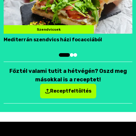
Szendvicsek
Mediterrán szendvics házi focacciából
F
Főztél valami tutit a hétvégén? Oszd meg
másokkal is a receptet!
Receptfeltöltés