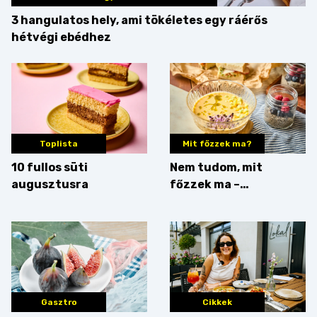
3 hangulatos hely, ami tökéletes egy ráérős
hétvégi ebédhez
Toplista
Mit főzzek ma?
10 fullos süti
Nem tudom, mit
augusztusra
főzzek ma –
Villámgyors menü
Gasztro
Cikkek