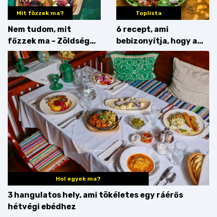
Mit főzzek ma?
Toplista
Nem tudom, mit
6 recept, ami
főzzek ma – Zöldség
bebizonyítja, hogy a
minden mennyiségben
barack húsok mellé is
zseniális
Hol egyek ma?
3 hangulatos hely, ami tökéletes egy ráérős
hétvégi ebédhez