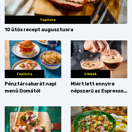
Toplista
10 ütős recept augusztusra
Toplista
Cikkek
Pénztárcabarát napi
Miért lett ennyire
menü Domától
népszerű az Espresso
Martini – és mit
érdemes enni mellé?