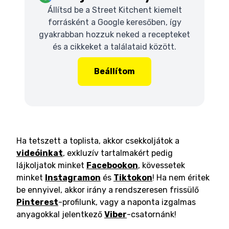
Állítsd be a Street Kitchent kiemelt
forrásként a Google keresőben, így
gyakrabban hozzuk neked a recepteket
és a cikkeket a találataid között.
Beállítom
Ha tetszett a toplista, akkor csekkoljátok a
videóinkat
, exkluzív tartalmakért pedig
lájkoljatok minket
Facebookon
, kövessetek
minket
Instagramon
és
Tiktokon
! Ha nem éritek
be ennyivel, akkor irány a rendszeresen frissülő
Pinterest
-profilunk, vagy a naponta izgalmas
anyagokkal jelentkező
Viber
-csatornánk!