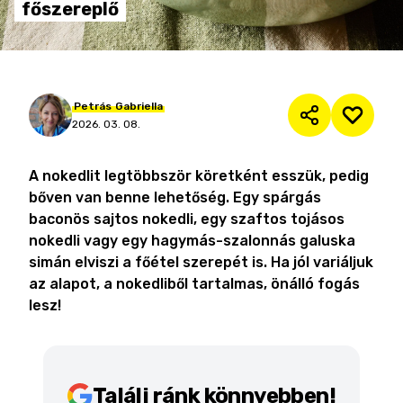
főszereplő
Petrás
Gabriella
2026. 03. 08.
A nokedlit legtöbbször köretként esszük, pedig
bőven van benne lehetőség. Egy spárgás
baconös sajtos nokedli, egy szaftos tojásos
nokedli vagy egy hagymás-szalonnás galuska
simán elviszi a főétel szerepét is. Ha jól variáljuk
az alapot, a nokedliből tartalmas, önálló fogás
lesz!
Találj ránk könnyebben!