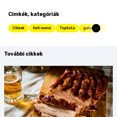
Címkék, kategóriák
Cikkek
Heti menü
Toplista
galuska
noked
További cikkek