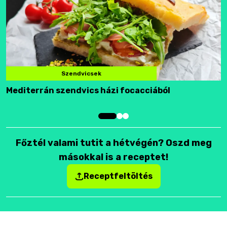
Szendvicsek
Mediterrán szendvics házi focacciából
F
Főztél valami tutit a hétvégén? Oszd meg
másokkal is a receptet!
Receptfeltöltés