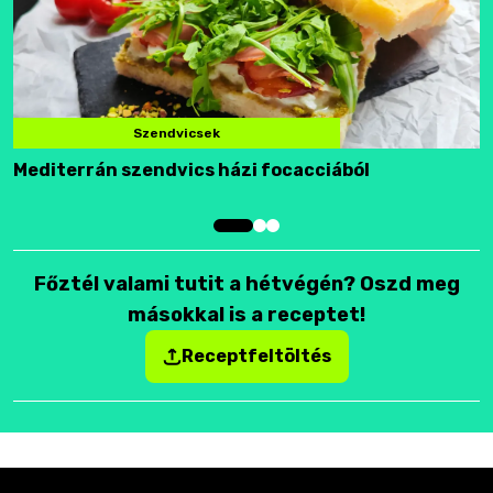
Szendvicsek
Mediterrán szendvics házi focacciából
F
Főztél valami tutit a hétvégén? Oszd meg
másokkal is a receptet!
Receptfeltöltés