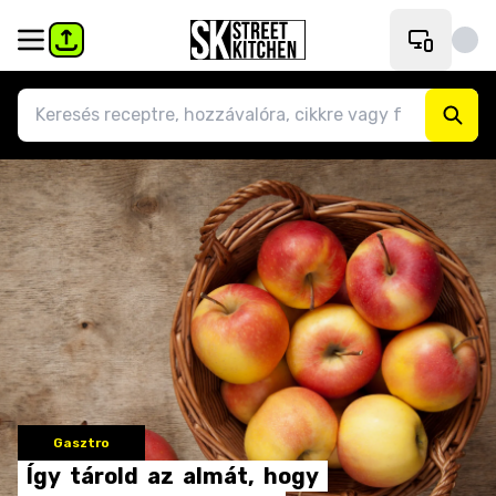
Gasztro
Így
tárold
az
almát,
hogy