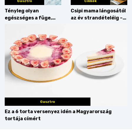
Gasztro
Cikkek
Tényleg olyan
Csipi mama lángosától
egészséges a füge,
az év strandételéig –
mint amilyennek
idén is felzabáltuk a
gondoljuk?
Balaton déli partját
Gasztro
Ez a 6 torta versenyez idén a Magyarország
tortája címért