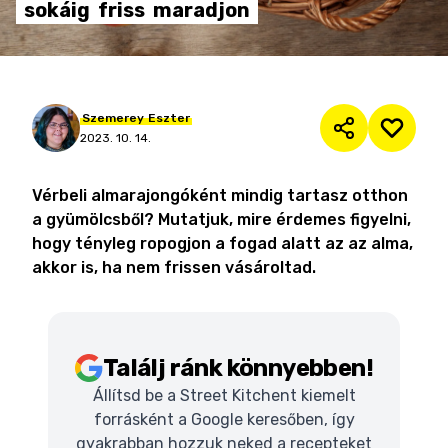
sokáig
friss
maradjon
Szemerey
Eszter
2023. 10. 14.
Vérbeli almarajongóként mindig tartasz otthon
a gyümölcsből? Mutatjuk, mire érdemes figyelni,
hogy tényleg ropogjon a fogad alatt az az alma,
akkor is, ha nem frissen vásároltad.
Találj ránk könnyebben!
Állítsd be a Street Kitchent kiemelt
forrásként a Google keresőben, így
gyakrabban hozzuk neked a recepteket