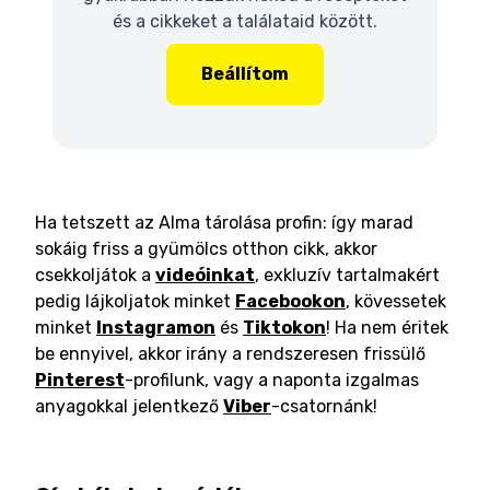
és a cikkeket a találataid között.
Beállítom
Ha tetszett az Alma tárolása profin: így marad
sokáig friss a gyümölcs otthon cikk, akkor
csekkoljátok a
videóinkat
, exkluzív tartalmakért
pedig lájkoljatok minket
Facebookon
, kövessetek
minket
Instagramon
és
Tiktokon
! Ha nem éritek
be ennyivel, akkor irány a rendszeresen frissülő
Pinterest
-profilunk, vagy a naponta izgalmas
anyagokkal jelentkező
Viber
-csatornánk!