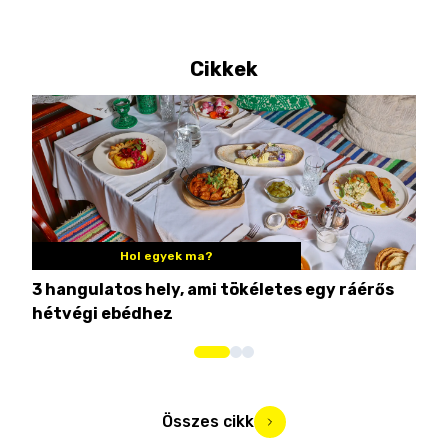
Cikkek
Hol egyek ma?
3 hangulatos hely, ami tökéletes egy ráérős
10 
hétvégi ebédhez
Összes cikk