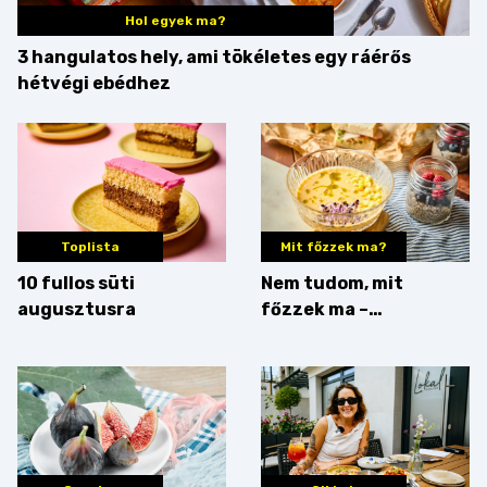
Hol egyek ma?
3 hangulatos hely, ami tökéletes egy ráérős
hétvégi ebédhez
Toplista
Mit főzzek ma?
10 fullos süti
Nem tudom, mit
augusztusra
főzzek ma –
Villámgyors menü