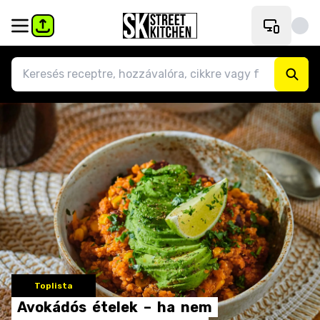
Toplista
Avokádós
ételek
–
ha
nem