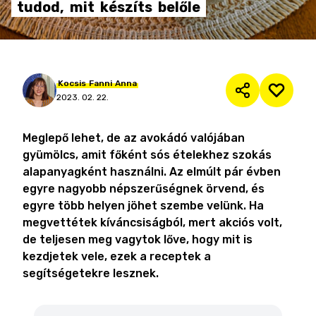
tudod,
mit
készíts
belőle
Kocsis
Fanni
Anna
2023. 02. 22.
Meglepő lehet, de az avokádó valójában
gyümölcs, amit főként sós ételekhez szokás
alapanyagként használni. Az elmúlt pár évben
egyre nagyobb népszerűségnek örvend, és
egyre több helyen jöhet szembe velünk. Ha
megvettétek kíváncsiságból, mert akciós volt,
de teljesen meg vagytok lőve, hogy mit is
kezdjetek vele, ezek a receptek a
segítségetekre lesznek.