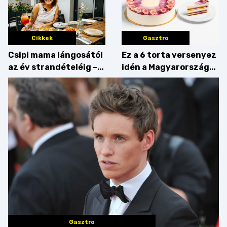
Cikkek
Gasztro
Csipi mama lángosától
Ez a 6 torta versenyez
az év strandételéig –
idén a Magyarország
idén is felzabáltuk a
tortája címért
Balaton déli partját
Gasztro