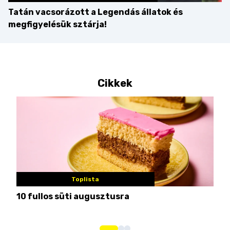
Tatán vacsorázott a Legendás állatok és
megfigyelésük sztárja!
Cikkek
Toplista
10 fullos süti augusztusra
Nem
me