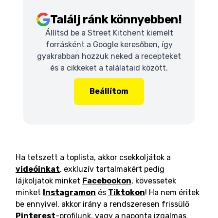
Találj ránk könnyebben!
Állítsd be a Street Kitchent kiemelt
forrásként a Google keresőben, így
gyakrabban hozzuk neked a recepteket
és a cikkeket a találataid között.
Beállítom
Ha tetszett a toplista, akkor csekkoljátok a
videóinkat
, exkluzív tartalmakért pedig
lájkoljatok minket
Facebookon
, kövessetek
minket
Instagramon
és
Tiktokon
! Ha nem éritek
be ennyivel, akkor irány a rendszeresen frissülő
Pinterest
-profilunk, vagy a naponta izgalmas