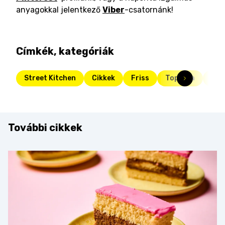
anyagokkal jelentkező
Viber
-csatornánk!
Címkék, kategóriák
Street Kitchen
Cikkek
Friss
Toplista
top
További cikkek