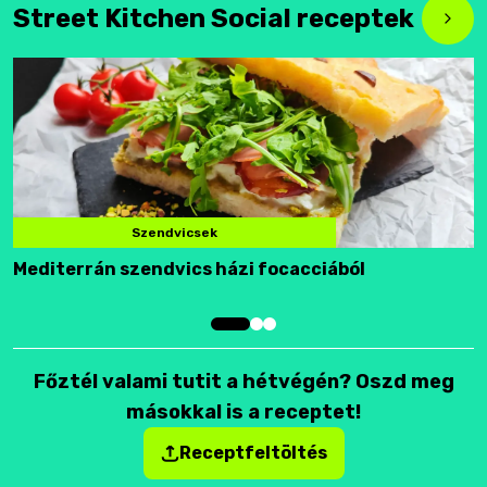
Street Kitchen Social receptek
Szendvicsek
Mediterrán szendvics házi focacciából
F
Főztél valami tutit a hétvégén? Oszd meg
másokkal is a receptet!
Receptfeltöltés