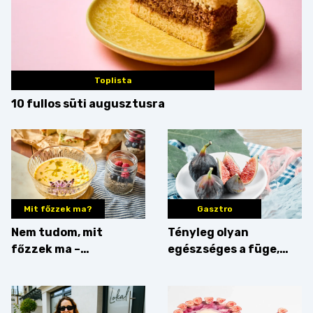
Toplista
10 fullos süti augusztusra
Mit főzzek ma?
Gasztro
Nem tudom, mit
Tényleg olyan
főzzek ma –
egészséges a füge,
Villámgyors menü
mint amilyennek
gondoljuk?