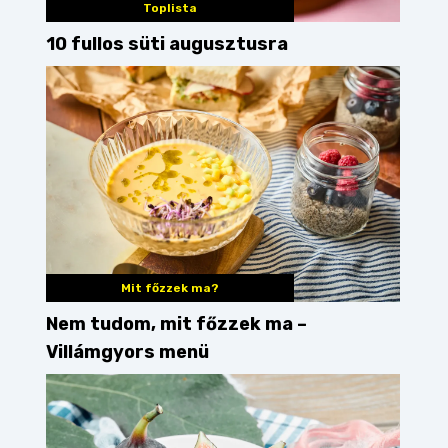
Toplista
10 fullos süti augusztusra
Mit főzzek ma?
Nem tudom, mit főzzek ma –
Villámgyors menü