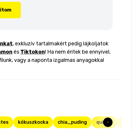
lítom
inkat
, exkluzív tartalmakért pedig lájkoljatok
amon
és
Tiktokon
! Ha nem éritek be ennyivel,
filunk, vagy a naponta izgalmas anyagokkal
ntes
kókuszkocka
chia_puding
quinoa
tépe