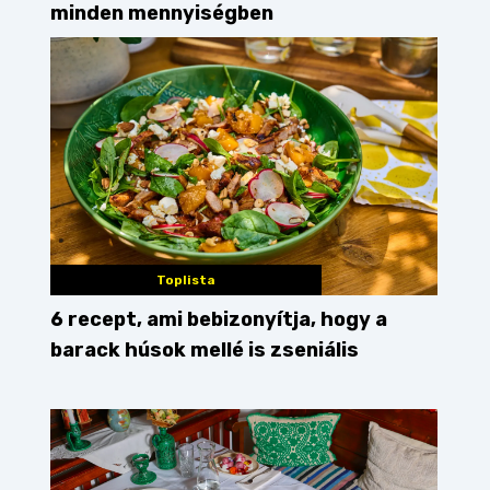
minden mennyiségben
Toplista
6 recept, ami bebizonyítja, hogy a
barack húsok mellé is zseniális
tt csirke