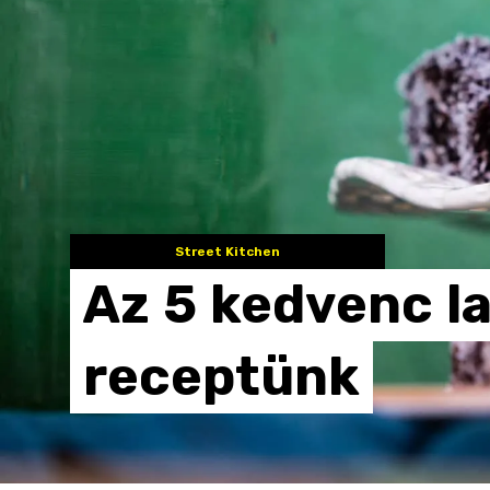
Street Kitchen
Az
5
kedvenc
l
receptünk