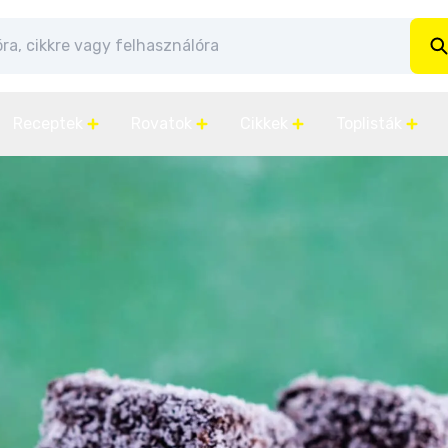
Receptek
Rovatok
Cikkek
Toplisták