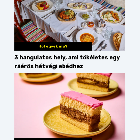
Hol egyek ma?
3 hangulatos hely, ami tökéletes egy
ráérős hétvégi ebédhez