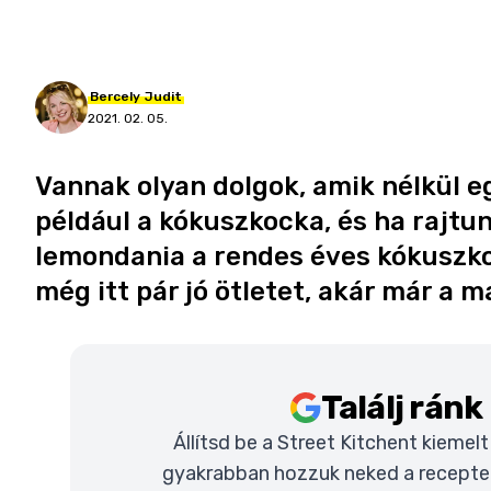
Bercely
Judit
2021. 02. 05.
Vannak olyan dolgok, amik nélkül eg
például a kókuszkocka, és ha rajtun
lemondania a rendes éves kókuszkoc
még itt pár jó ötletet, akár már a 
Találj rán
Állítsd be a Street Kitchent kiemel
gyakrabban hozzuk neked a recepteke