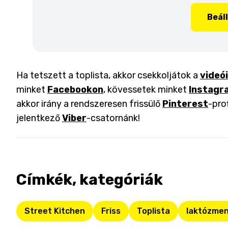
Beál
Ha tetszett a toplista, akkor csekkoljátok a
videó
minket
Facebookon
, kövessetek minket
Instagr
akkor irány a rendszeresen frissülő
Pinterest
-pro
jelentkező
Viber
-csatornánk!
Címkék, kategóriák
Street Kitchen
Friss
Toplista
laktózme