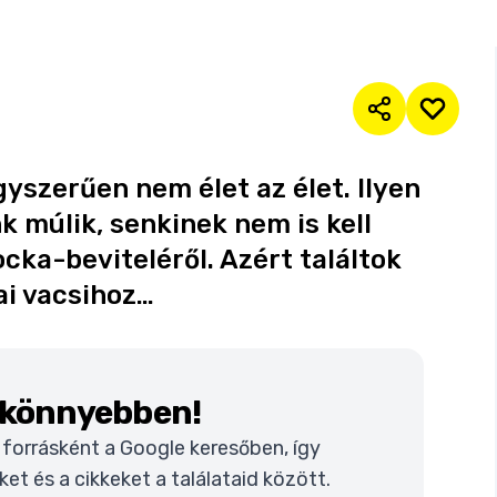
yszerűen nem élet az élet. Ilyen
k múlik, senkinek nem is kell
ka-beviteléről. Azért találtok
mai vacsihoz…
k könnyebben!
t forrásként a Google keresőben, így
t és a cikkeket a találataid között.