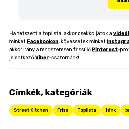
Beál
Ha tetszett a toplista, akkor csekkoljátok a
videó
minket
Facebookon
, kövessetek minket
Instagr
akkor irány a rendszeresen frissülő
Pinterest
-pro
jelentkező
Viber
-csatornánk!
Címkék, kategóriák
Street Kitchen
Friss
Toplista
fánk
b