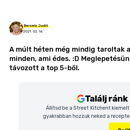
Bercely
Judit
2021. 02. 16.
A múlt héten még mindig taroltak a
minden, ami édes. :D Meglepetésün
távozott a top 5-ből.
Találj rán
Állítsd be a Street Kitchent kiemel
gyakrabban hozzuk neked a recepteke