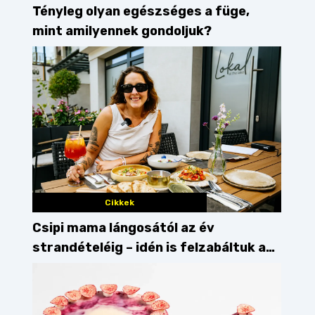
Tényleg olyan egészséges a füge,
mint amilyennek gondoljuk?
Cikkek
Csipi mama lángosától az év
strandételéig – idén is felzabáltuk a
Balaton déli partját