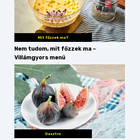
Mit főzzek ma?
Nem tudom, mit főzzek ma –
Villámgyors menü
Gasztro