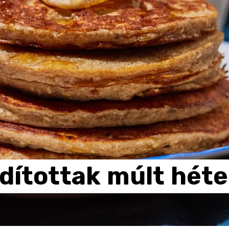
dítottak
múlt
hét