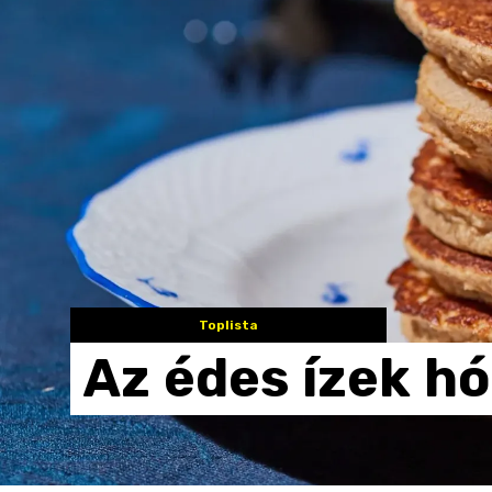
Toplista
Az
édes
ízek
hó