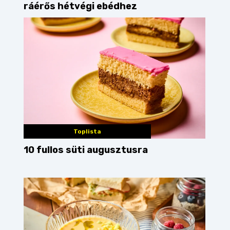
ráérős hétvégi ebédhez
Toplista
10 fullos süti augusztusra