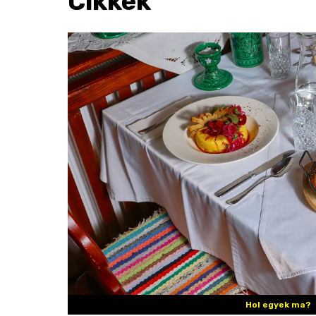
Cikkek
Hol egyek ma?