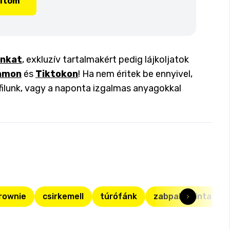
lítom
inkat
, exkluzív tartalmakért pedig lájkoljatok
amon
és
Tiktokon
! Ha nem éritek be ennyivel,
filunk, vagy a naponta izgalmas anyagokkal
rownie
csirkemell
túrófánk
zabpalacsinta