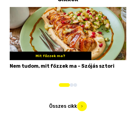
Mit főzzek ma?
Nem tudom, mit főzzek ma – Szójás sztori
Ame
bos
Összes cikk