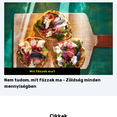
Martini – és mit
érdemes enni mellé?
Mit főzzek ma?
Nem tudom, mit főzzek ma – Zöldség minden
mennyiségben
Cikkek