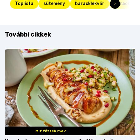
Toplista
sütemény
baracklekvár
barackos s
További cikkek
Mit főzzek ma?