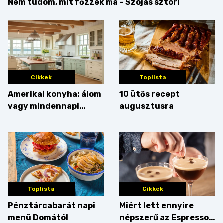
Nem tudom, mit főzzek ma – Szójás sztori
Cikkek
Toplista
Amerikai konyha: álom
10 ütős recept
vagy mindennapi
augusztusra
bosszúság? Mutatjuk
az érveket
Toplista
Cikkek
Pénztárcabarát napi
Miért lett ennyire
menü Domától
népszerű az Espresso