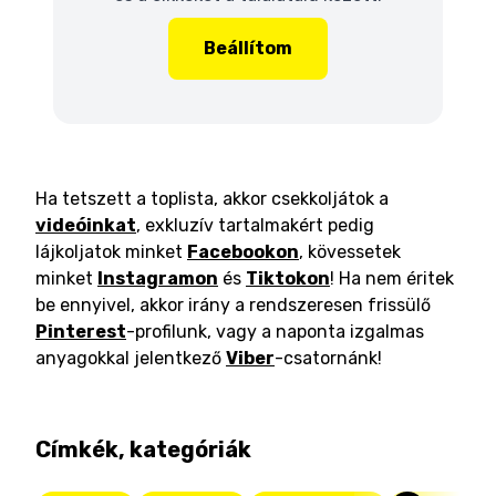
Beállítom
Ha tetszett a toplista, akkor csekkoljátok a
videóinkat
, exkluzív tartalmakért pedig
lájkoljatok minket
Facebookon
, kövessetek
minket
Instagramon
és
Tiktokon
! Ha nem éritek
be ennyivel, akkor irány a rendszeresen frissülő
Pinterest
-profilunk, vagy a naponta izgalmas
anyagokkal jelentkező
Viber
-csatornánk!
Címkék, kategóriák