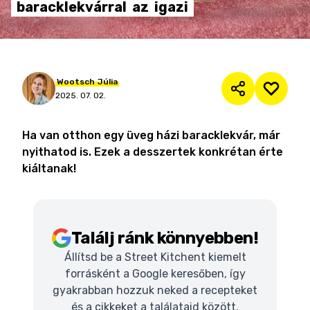
baracklekvárral
az
igazi
Wootsch
Júlia
2025. 07. 02.
Ha van otthon egy üveg házi baracklekvár, már
nyithatod is. Ezek a desszertek konkrétan érte
kiáltanak!
Találj ránk könnyebben!
Állítsd be a Street Kitchent kiemelt
forrásként a Google keresőben, így
gyakrabban hozzuk neked a recepteket
és a cikkeket a találataid között.