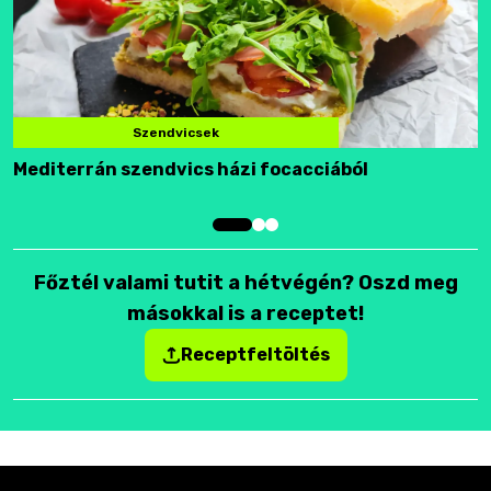
Szendvicsek
Mediterrán szendvics házi focacciából
F
Főztél valami tutit a hétvégén? Oszd meg
másokkal is a receptet!
Receptfeltöltés