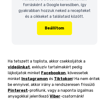
forrásként a Google keresőben, így
gyakrabban hozzuk neked a recepteket
és a cikkeket a találataid között.
Beállítom
Ha tetszett a toplista, akkor csekkoljátok a
videóinkat
, exkluzív tartalmakért pedig
lájkoljatok minket
Facebookon
, kövessetek
minket
Instagramon
és
Tiktokon
! Ha nem éritek
be ennyivel, akkor irány a rendszeresen frissülő
Pinterest
-profilunk, vagy a naponta izgalmas
anyagokkal jelentkező
Viber
-csatornánk!