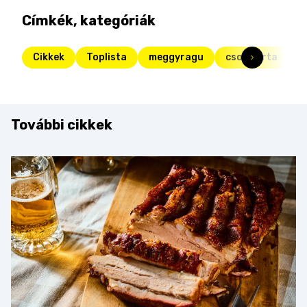
Címkék, kategóriák
Cikkek
Toplista
meggyragu
csokitorta
k
További cikkek