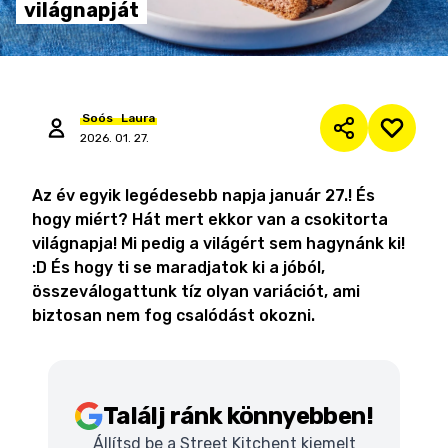
világnapját
Soós
Laura
2026. 01. 27.
Az év egyik legédesebb napja január 27.! És
hogy miért? Hát mert ekkor van a csokitorta
világnapja! Mi pedig a világért sem hagynánk ki!
:D És hogy ti se maradjatok ki a jóból,
összeválogattunk tíz olyan variációt, ami
biztosan nem fog csalódást okozni.
Találj ránk könnyebben!
Állítsd be a Street Kitchent kiemelt