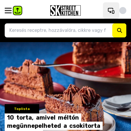
Toplista
10
torta,
amivel
méltón
megünnepelheted
a
csokitorta