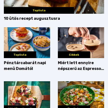
Toplista
10 ütős recept augusztusra
Toplista
Cikkek
Pénztárcabarát napi
Miért lett ennyire
menü Domától
népszerű az Espresso
Martini – és mit
érdemes enni mellé?