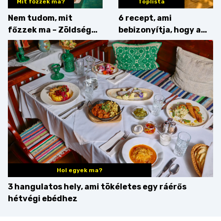
Mit főzzek ma?
Toplista
Nem tudom, mit
6 recept, ami
főzzek ma – Zöldség
bebizonyítja, hogy a
minden mennyiségben
barack húsok mellé is
zseniális
Hol egyek ma?
3 hangulatos hely, ami tökéletes egy ráérős
hétvégi ebédhez