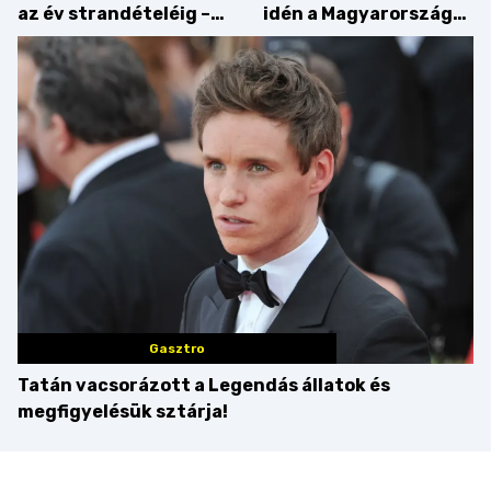
az év strandételéig –
idén a Magyarország
idén is felzabáltuk a
tortája címért
Balaton déli partját
Gasztro
Tatán vacsorázott a Legendás állatok és
megfigyelésük sztárja!