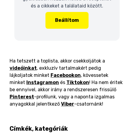
és a cikkeket a találataid között.
Beállítom
Ha tetszett a toplista, akkor csekkoljátok a
videóinkat
, exkluzív tartalmakért pedig
lájkoljatok minket
Facebookon
, kövessetek
minket
Instagramon
és
Tiktokon
! Ha nem éritek
be ennyivel, akkor irány a rendszeresen frissülő
Pinterest
-profilunk, vagy a naponta izgalmas
anyagokkal jelentkező
Viber
-csatornánk!
Címkék, kategóriák