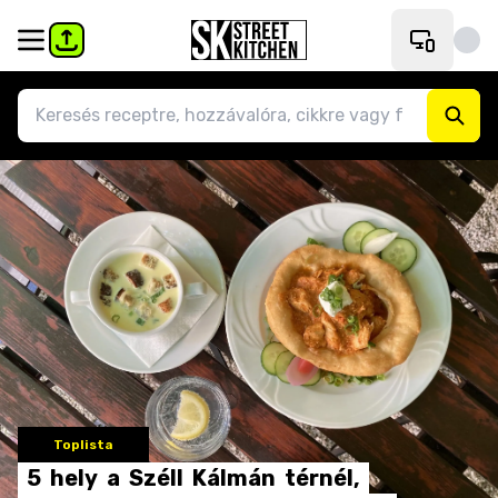
Toplista
5
hely
a
Széll
Kálmán
térnél,