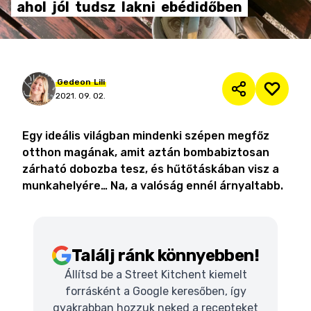
ahol
jól
tudsz
lakni
ebédidőben
Gedeon
Lili
2021. 09. 02.
Egy ideális világban mindenki szépen megfőz
otthon magának, amit aztán bombabiztosan
zárható dobozba tesz, és hűtőtáskában visz a
munkahelyére… Na, a valóság ennél árnyaltabb.
Találj ránk könnyebben!
Állítsd be a Street Kitchent kiemelt
forrásként a Google keresőben, így
gyakrabban hozzuk neked a recepteket