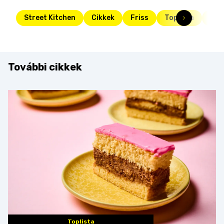
Street Kitchen
Cikkek
Friss
Toplista
Str
További cikkek
Toplista