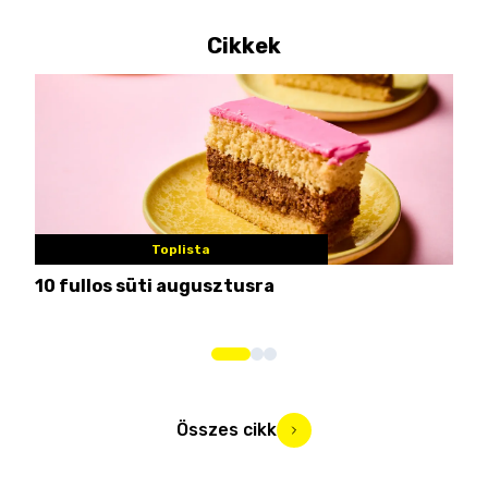
Cikkek
Toplista
10 fullos süti augusztusra
Nem
me
Összes cikk