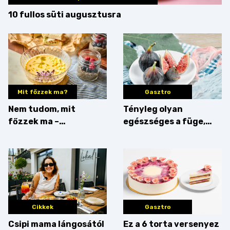
10 fullos süti augusztusra
Mit főzzek ma?
Gasztro
Nem tudom, mit
Tényleg olyan
főzzek ma –
egészséges a füge,
Villámgyors menü
mint amilyennek
gondoljuk?
Cikkek
Gasztro
Csipi mama lángosától
Ez a 6 torta versenyez