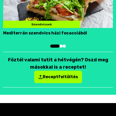
Szendvicsek
Mediterrán szendvics házi focacciából
F
Főztél valami tutit a hétvégén? Oszd meg
másokkal is a receptet!
Receptfeltöltés