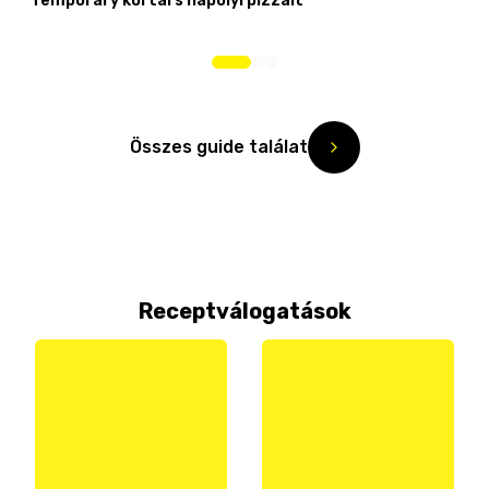
Temporary kortárs nápolyi pizzáit
Összes guide találat
Receptválogatások