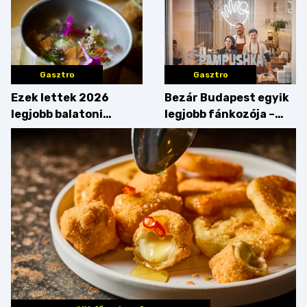
Gasztro
Gasztro
Ezek lettek 2026
Bezár Budapest egyik
legjobb balatoni
legjobb fánkozója –
strandételei –
búcsúzik a Pampushka
végigkóstoltuk a
győzteseket