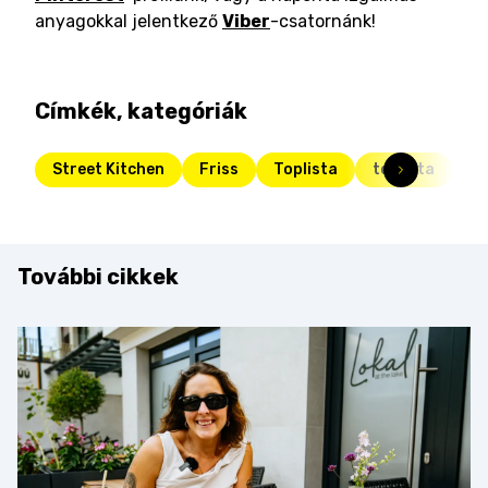
anyagokkal jelentkező
Viber
-csatornánk!
Címkék, kategóriák
Street Kitchen
Friss
Toplista
toplista
aj
További cikkek