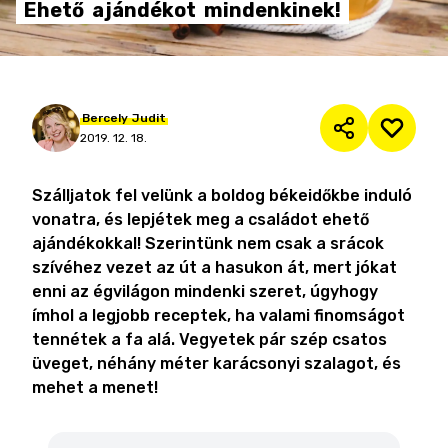
Ehető
ajándékot
mindenkinek!
Bercely
Judit
2019. 12. 18.
Szálljatok fel velünk a boldog békeidőkbe induló
vonatra, és lepjétek meg a családot ehető
ajándékokkal! Szerintünk nem csak a srácok
szívéhez vezet az út a hasukon át, mert jókat
enni az égvilágon mindenki szeret, úgyhogy
ímhol a legjobb receptek, ha valami finomságot
tennétek a fa alá. Vegyetek pár szép csatos
üveget, néhány méter karácsonyi szalagot, és
mehet a menet!