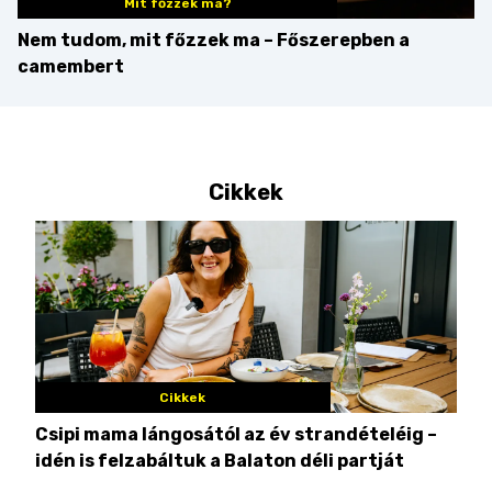
Mit főzzek ma?
Nem tudom, mit főzzek ma – Főszerepben a
camembert
Cikkek
Cikkek
Csipi mama lángosától az év strandételéig –
Ez 
idén is felzabáltuk a Balaton déli partját
tor