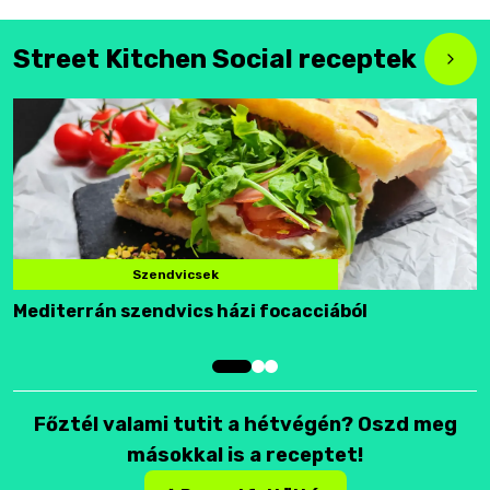
Street Kitchen Social receptek
Szendvicsek
Mediterrán szendvics házi focacciából
F
Főztél valami tutit a hétvégén? Oszd meg
másokkal is a receptet!