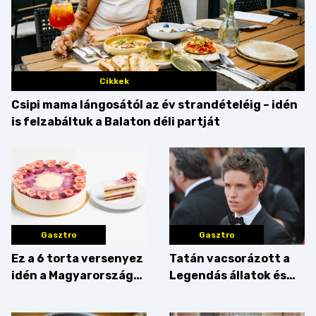
Cikkek
Csipi mama lángosától az év strandételéig – idén
is felzabáltuk a Balaton déli partját
Gasztro
Gasztro
Ez a 6 torta versenyez
Tatán vacsorázott a
idén a Magyarország
Legendás állatok és
tortája címért
megfigyelésük sztárja!