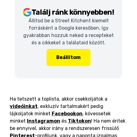
Találj ránk könnyebben!
Állítsd be a Street Kitchent kiemelt
forrásként a Google keresőben, így
gyakrabban hozzuk neked a recepteket
és a cikkeket a találataid között.
Beállítom
Ha tetszett a toplista, akkor csekkoljátok a
videóinkat
, exkluzív tartalmakért pedig
lájkoljatok minket
Facebookon
, kövessetek
minket
Instagramon
és
Tiktokon
! Ha nem éritek
be ennyivel, akkor irány a rendszeresen frissülő
Pinterest
-profilunk, vagy a naponta izgalmas