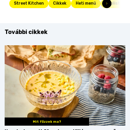
Street Kitchen
Cikkek
Heti menü
Toplista
További cikkek
Mit főzzek ma?