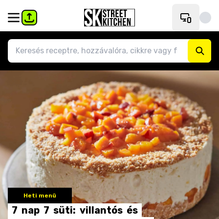
Heti menü
7
nap
7
süti:
villantós
és