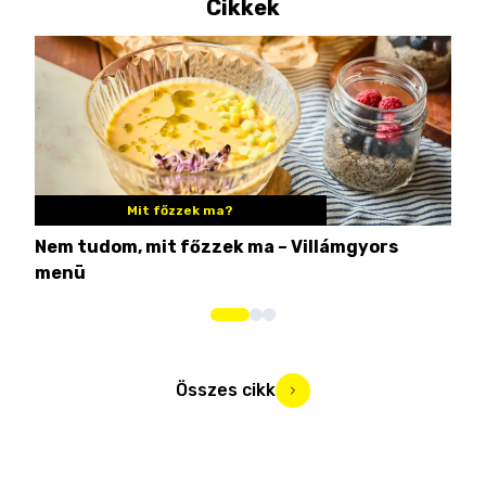
Cikkek
Mit főzzek ma?
Nem tudom, mit főzzek ma – Villámgyors
Tén
menü
ami
Összes cikk