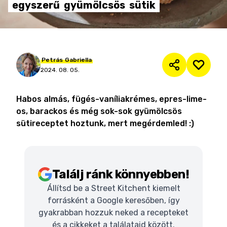
egyszerű
gyümölcsös
sütik
Petrás
Gabriella
2024. 08. 05.
Habos almás, fügés-vaníliakrémes, epres-lime-
os, barackos és még sok-sok gyümölcsös
sütireceptet hoztunk, mert megérdemled! :)
Találj ránk könnyebben!
Állítsd be a Street Kitchent kiemelt
forrásként a Google keresőben, így
gyakrabban hozzuk neked a recepteket
és a cikkeket a találataid között.