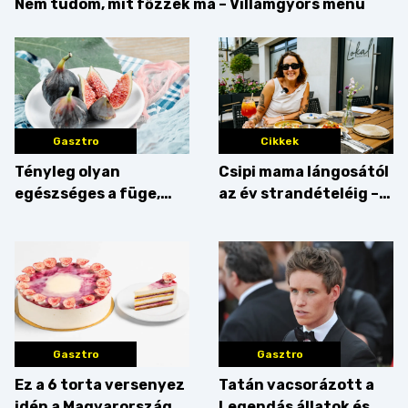
Nem tudom, mit főzzek ma – Villámgyors menü
Gasztro
Cikkek
Tényleg olyan
Csipi mama lángosától
egészséges a füge,
az év strandételéig –
mint amilyennek
idén is felzabáltuk a
gondoljuk?
Balaton déli partját
Gasztro
Gasztro
Ez a 6 torta versenyez
Tatán vacsorázott a
idén a Magyarország
Legendás állatok és