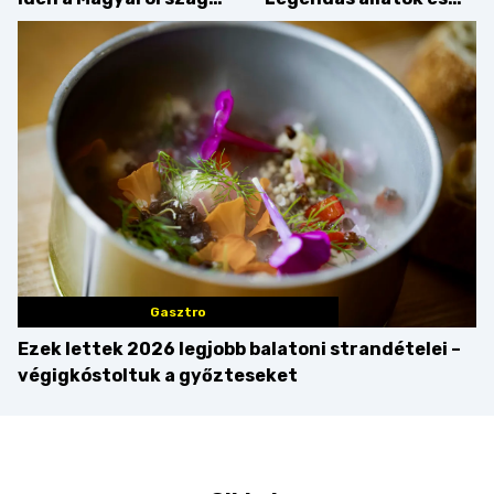
tortája címért
megfigyelésük sztárja!
Gasztro
Ezek lettek 2026 legjobb balatoni strandételei –
végigkóstoltuk a győzteseket