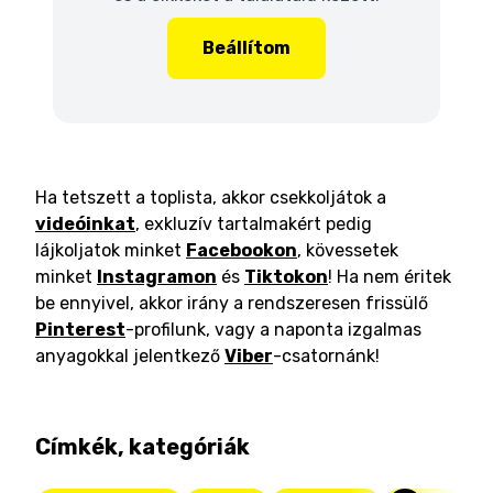
Beállítom
Ha tetszett a toplista, akkor csekkoljátok a
videóinkat
, exkluzív tartalmakért pedig
lájkoljatok minket
Facebookon
, kövessetek
minket
Instagramon
és
Tiktokon
! Ha nem éritek
be ennyivel, akkor irány a rendszeresen frissülő
Pinterest
-profilunk, vagy a naponta izgalmas
anyagokkal jelentkező
Viber
-csatornánk!
Címkék, kategóriák