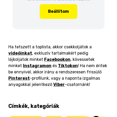
Beállítom
Ha tetszett a toplista, akkor csekkoljátok a
videóinkat
, exkluzív tartalmakért pedig
lájkoljatok minket
Facebookon
, kövessetek
minket
Instagramon
és
Tiktokon
! Ha nem éritek
be ennyivel, akkor irány a rendszeresen frissülő
Pinterest
-profilunk, vagy a naponta izgalmas
anyagokkal jelentkező
Viber
-csatornánk!
Címkék, kategóriák