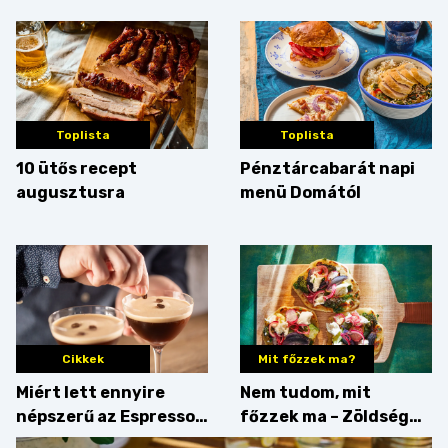
Toplista
Toplista
10 ütős recept
Pénztárcabarát napi
augusztusra
menü Domától
Cikkek
Mit főzzek ma?
Miért lett ennyire
Nem tudom, mit
népszerű az Espresso
főzzek ma – Zöldség
Martini – és mit
minden mennyiségben