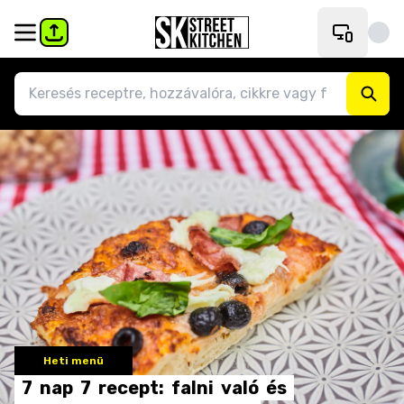
Heti menü
7
nap
7
recept:
falni
való
és