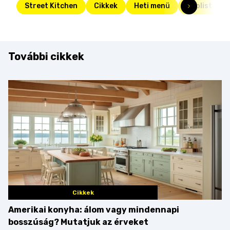
Street Kitchen
Cikkek
Heti menü
Toplista
További cikkek
Cikkek
Amerikai konyha: álom vagy mindennapi
bosszúság? Mutatjuk az érveket