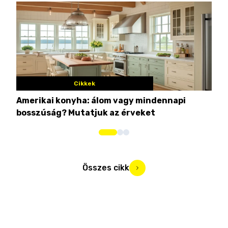
Cikkek
Amerikai konyha: álom vagy mindennapi
10 
bosszúság? Mutatjuk az érveket
Összes cikk