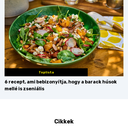
érdemes enni mellé?
Toplista
6 recept, ami bebizonyítja, hogy a barack húsok
mellé is zseniális
Cikkek