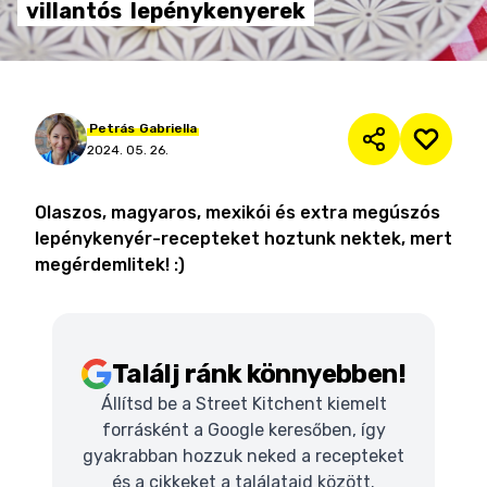
villantós
lepénykenyerek
Petrás
Gabriella
2024. 05. 26.
Olaszos, magyaros, mexikói és extra megúszós
lepénykenyér-recepteket hoztunk nektek, mert
megérdemlitek! :)
Találj ránk könnyebben!
Állítsd be a Street Kitchent kiemelt
forrásként a Google keresőben, így
gyakrabban hozzuk neked a recepteket
és a cikkeket a találataid között.