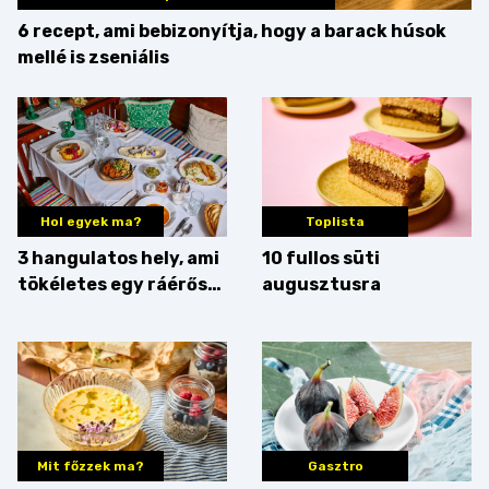
6 recept, ami bebizonyítja, hogy a barack húsok
mellé is zseniális
Hol egyek ma?
Toplista
3 hangulatos hely, ami
10 fullos süti
tökéletes egy ráérős
augusztusra
hétvégi ebédhez
Mit főzzek ma?
Gasztro