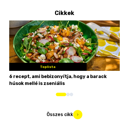
Cikkek
Toplista
6 recept, ami bebizonyítja, hogy a barack
3 h
húsok mellé is zseniális
hét
Összes cikk