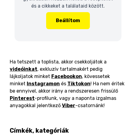
és a cikkeket a találataid között.
Beállítom
Ha tetszett a toplista, akkor csekkoljátok a
videóinkat
, exkluzív tartalmakért pedig
lájkoljatok minket
Facebookon
, kövessetek
minket
Instagramon
és
Tiktokon
! Ha nem éritek
be ennyivel, akkor irány a rendszeresen frissülő
Pinterest
-profilunk, vagy a naponta izgalmas
anyagokkal jelentkező
Viber
-csatornánk!
Címkék, kategóriák