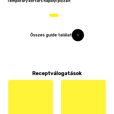
Temporary kortárs nápolyi pizzáit
Összes guide találat
Receptválogatások