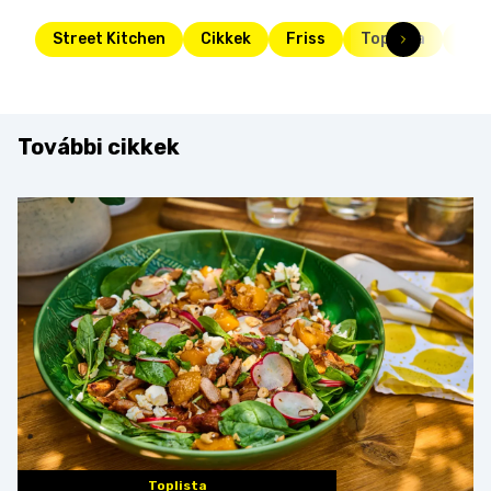
Street Kitchen
Cikkek
Friss
Toplista
top
További cikkek
Toplista