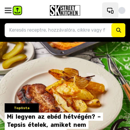
Toplista
Mi
legyen
az
ebéd
hétvégén?
–
Tepsis
ételek,
amiket
nem