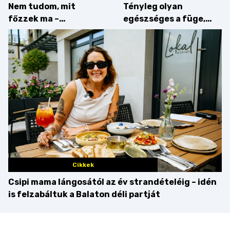
Nem tudom, mit
Tényleg olyan
főzzek ma –
egészséges a füge,
Villámgyors menü
mint amilyennek
gondoljuk?
Cikkek
Csipi mama lángosától az év strandételéig – idén
is felzabáltuk a Balaton déli partját