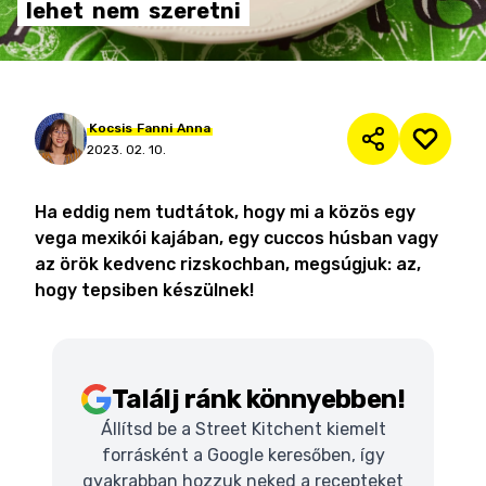
lehet
nem
szeretni
Kocsis
Fanni
Anna
2023. 02. 10.
Ha eddig nem tudtátok, hogy mi a közös egy
vega mexikói kajában, egy cuccos húsban vagy
az örök kedvenc rizskochban, megsúgjuk: az,
hogy tepsiben készülnek!
Találj ránk könnyebben!
Állítsd be a Street Kitchent kiemelt
forrásként a Google keresőben, így
gyakrabban hozzuk neked a recepteket