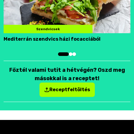
Szendvicsek
Mediterrán szendvics házi focacciából
F
Főztél valami tutit a hétvégén? Oszd meg
másokkal is a receptet!
Receptfeltöltés