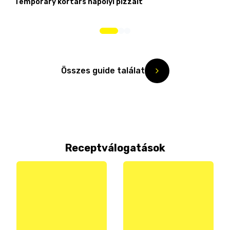
Temporary kortárs nápolyi pizzáit
Összes guide találat
Receptválogatások