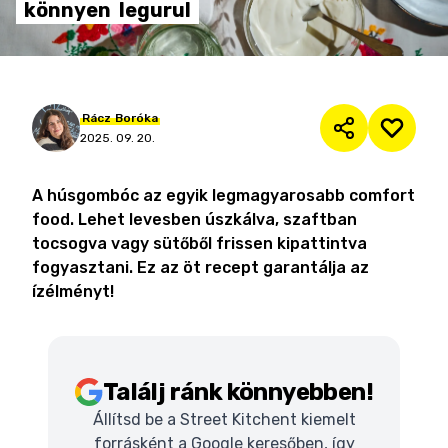
könnyen
legurul
Rácz
Boróka
2025. 09. 20.
A húsgombóc az egyik legmagyarosabb comfort
food. Lehet levesben úszkálva, szaftban
tocsogva vagy sütőből frissen kipattintva
fogyasztani. Ez az öt recept garantálja az
ízélményt!
Találj ránk könnyebben!
Állítsd be a Street Kitchent kiemelt
forrásként a Google keresőben, így