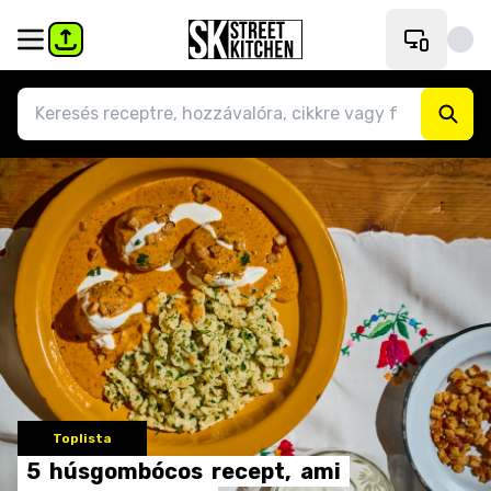
Toplista
5
húsgombócos
recept,
ami