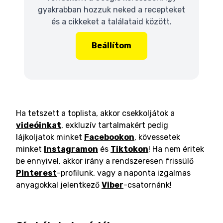
gyakrabban hozzuk neked a recepteket
és a cikkeket a találataid között.
Beállítom
Ha tetszett a toplista, akkor csekkoljátok a
videóinkat
, exkluzív tartalmakért pedig
lájkoljatok minket
Facebookon
, kövessetek
minket
Instagramon
és
Tiktokon
! Ha nem éritek
be ennyivel, akkor irány a rendszeresen frissülő
Pinterest
-profilunk, vagy a naponta izgalmas
anyagokkal jelentkező
Viber
-csatornánk!