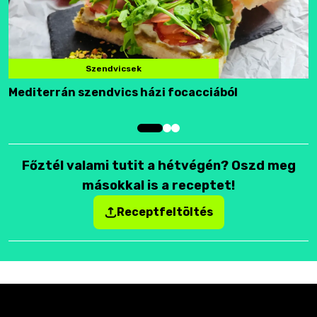
Szendvicsek
Mediterrán szendvics házi focacciából
F
Főztél valami tutit a hétvégén? Oszd meg
másokkal is a receptet!
Receptfeltöltés