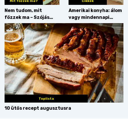
Mit főzzek ma?
Cikkek
Nem tudom, mit
Amerikai konyha: álom
főzzek ma – Szójás
vagy mindennapi
sztori
bosszúság? Mutatjuk
az érveket
Toplista
10 ütős recept augusztusra