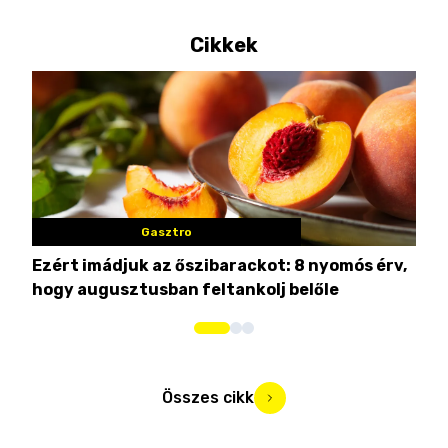
Cikkek
Gasztro
Ezért imádjuk az őszibarackot: 8 nyomós érv,
7 n
hogy augusztusban feltankolj belőle
Összes cikk