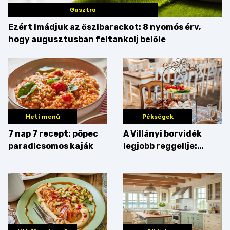
Gasztro
Ezért imádjuk az őszibarackot: 8 nyomós érv,
hogy augusztusban feltankolj belőle
Heti menü
Pékségek
7 nap 7 recept: pöpec
A Villányi borvidék
paradicsomos kaják
legjobb reggelije:
kovászos kenyér és
gourmet pékáruk
Palkonyán