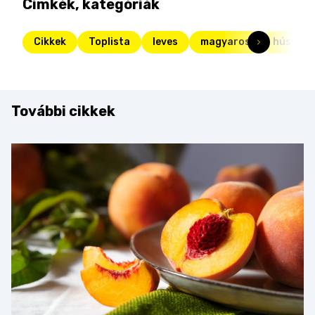
Címkék, kategóriák
Cikkek
Toplista
leves
magyaros
húsgom
További cikkek