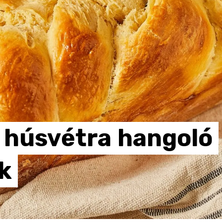
húsvétra
hangoló
k