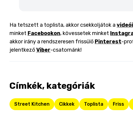
Ha tetszett a toplista, akkor csekkoljátok a
videó
minket
Facebookon
, kövessetek minket
Instagr
akkor irány a rendszeresen frissülő
Pinterest
-pro
jelentkező
Viber
-csatornánk!
Címkék, kategóriák
Street Kitchen
Cikkek
Toplista
Friss