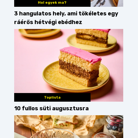
Hol egyek ma?
3 hangulatos hely, ami tökéletes egy
ráérős hétvégi ebédhez
Toplista
10 fullos süti augusztusra