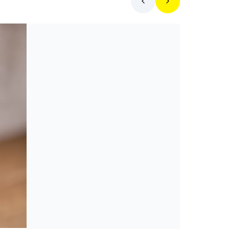
Mit főzzek ma?