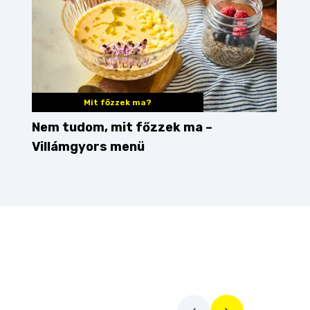
Mit főzzek ma?
Nem tudom, mit főzzek ma –
Villámgyors menü