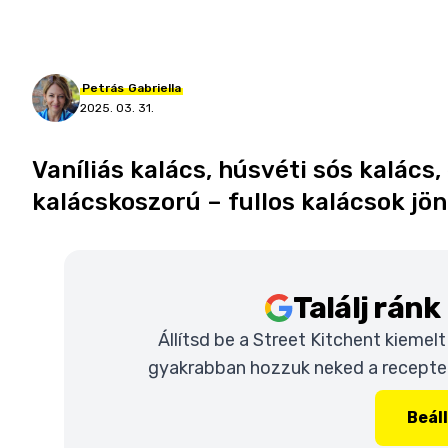
Petrás
Gabriella
2025. 03. 31.
Vaníliás kalács, húsvéti sós kalács
kalácskoszorú – fullos kalácsok jön
Találj rán
Állítsd be a Street Kitchent kiemel
gyakrabban hozzuk neked a recepteke
Beál