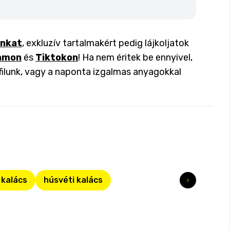
inkat
, exkluzív tartalmakért pedig lájkoljatok
amon
és
Tiktokon
! Ha nem éritek be ennyivel,
filunk, vagy a naponta izgalmas anyagokkal
kalács
húsvéti kalács