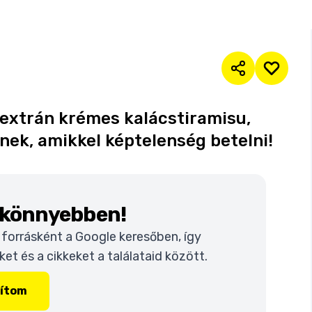
, extrán krémes kalácstiramisu,
nek, amikkel képtelenség betelni!
k könnyebben!
t forrásként a Google keresőben, így
t és a cikkeket a találataid között.
lítom