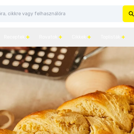
Receptek
Rovatok
Cikkek
Toplisták