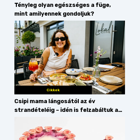
Tényleg olyan egészséges a füge,
mint amilyennek gondoljuk?
Cikkek
Csipi mama lángosától az év
strandételéig – idén is felzabáltuk a
Balaton déli partját