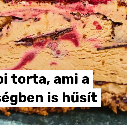
pi
torta,
ami
a
ségben
is
hűsít