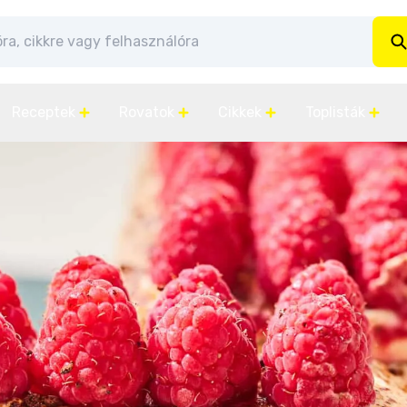
Receptek
Rovatok
Cikkek
Toplisták