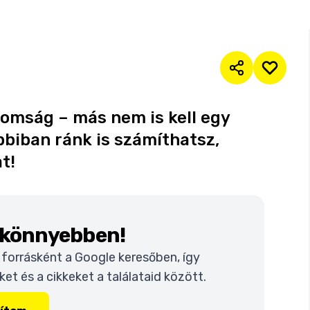
inomság – más nem is kell egy
bbiban ránk is számíthatsz,
t!
k könnyebben!
t forrásként a Google keresőben, így
t és a cikkeket a találataid között.