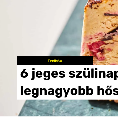
Toplista
6
jeges
szülina
legnagyobb
hő