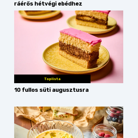
ráérős hétvégi ebédhez
Toplista
10 fullos süti augusztusra