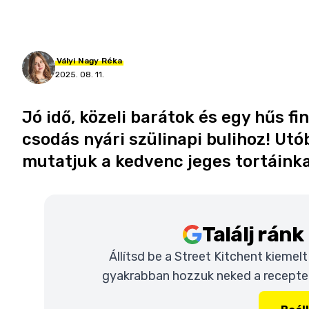
Vályi
Nagy
Réka
2025. 08. 11.
Jó idő, közeli barátok és egy hűs f
csodás nyári szülinapi bulihoz! Utó
mutatjuk a kedvenc jeges tortáinka
Találj rán
Állítsd be a Street Kitchent kiemel
gyakrabban hozzuk neked a recepteke