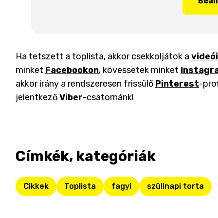
Beál
Ha tetszett a toplista, akkor csekkoljátok a
videó
minket
Facebookon
, kövessetek minket
Instagr
akkor irány a rendszeresen frissülő
Pinterest
-pro
jelentkező
Viber
-csatornánk!
Címkék, kategóriák
Cikkek
Toplista
fagyi
szülinapi torta