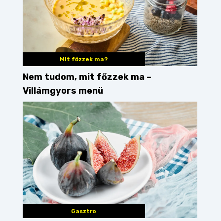
Mit főzzek ma?
Nem tudom, mit főzzek ma –
Villámgyors menü
Gasztro