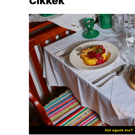
Cikkek
Hol egyek ma?