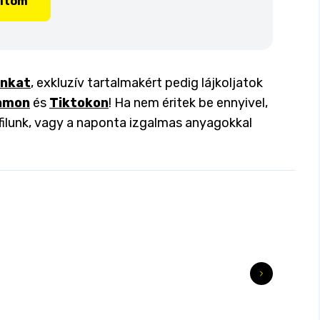
lítom
inkat
, exkluzív tartalmakért pedig lájkoljatok
amon
és
Tiktokon
! Ha nem éritek be ennyivel,
filunk, vagy a naponta izgalmas anyagokkal