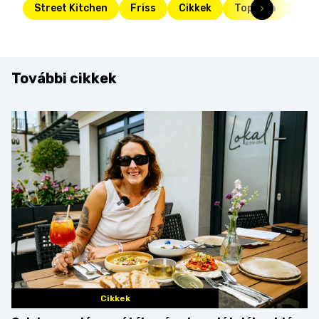
Street Kitchen
Friss
Cikkek
Toplista
jog
További cikkek
Cikkek