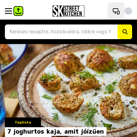
Toplista
7
joghurtos
kaja,
amit
jóízűen