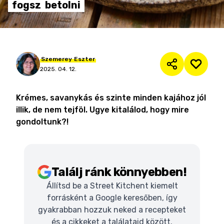
fogsz
betolni
Szemerey
Eszter
2025. 04. 12.
Krémes, savanykás és szinte minden kajához jól
illik, de nem tejföl. Ugye kitalálod, hogy mire
gondoltunk?!
Találj ránk könnyebben!
Állítsd be a Street Kitchent kiemelt
forrásként a Google keresőben, így
gyakrabban hozzuk neked a recepteket
és a cikkeket a találataid között.