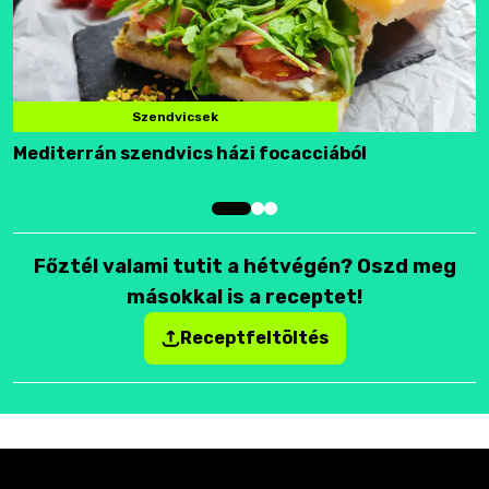
Szendvicsek
Mediterrán szendvics házi focacciából
F
Főztél valami tutit a hétvégén? Oszd meg
másokkal is a receptet!
Receptfeltöltés