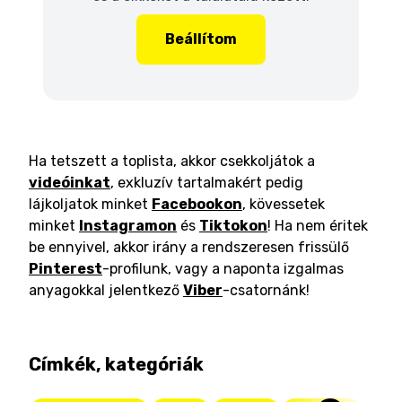
Beállítom
Ha tetszett a toplista, akkor csekkoljátok a
videóinkat
, exkluzív tartalmakért pedig
lájkoljatok minket
Facebookon
, kövessetek
minket
Instagramon
és
Tiktokon
! Ha nem éritek
be ennyivel, akkor irány a rendszeresen frissülő
Pinterest
-profilunk, vagy a naponta izgalmas
anyagokkal jelentkező
Viber
-csatornánk!
Címkék, kategóriák