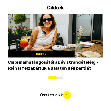
Cikkek
Cikkek
Csipi mama lángosától az év strandételéig –
Ez 
idén is felzabáltuk a Balaton déli partját
tor
Összes cikk