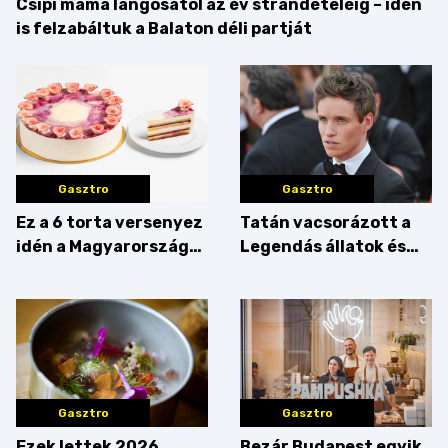
Csipi mama lángosától az év strandételéig – idén
is felzabáltuk a Balaton déli partját
Gasztro
Gasztro
Ez a 6 torta versenyez
Tatán vacsorázott a
idén a Magyarország
Legendás állatok és
tortája címért
megfigyelésük sztárja!
Gasztro
Gasztro
Ezek lettek 2026
Bezár Budapest egyik