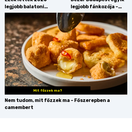
legjobb balatoni
legjobb fánkozója –
strandételei –
búcsúzik a Pampushka
végigkóstoltuk a
győzteseket
Mit főzzek ma?
Nem tudom, mit főzzek ma – Főszerepben a
camembert