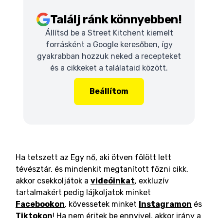
Találj ránk könnyebben!
Állítsd be a Street Kitchent kiemelt
forrásként a Google keresőben, így
gyakrabban hozzuk neked a recepteket
és a cikkeket a találataid között.
Beállítom
Ha tetszett az Egy nő, aki ötven fölött lett
tévésztár, és mindenkit megtanított főzni cikk,
akkor csekkoljátok a
videóinkat
, exkluzív
tartalmakért pedig lájkoljatok minket
Facebookon
, kövessetek minket
Instagramon
és
Tiktokon
! Ha nem éritek be ennyivel, akkor irány a