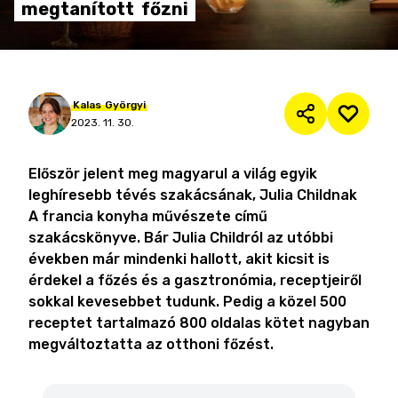
megtanított
főzni
Kalas
Györgyi
2023. 11. 30.
Először jelent meg magyarul a világ egyik
leghíresebb tévés szakácsának, Julia Childnak
A francia konyha művészete című
szakácskönyve. Bár Julia Childról az utóbbi
években már mindenki hallott, akit kicsit is
érdekel a főzés és a gasztronómia, receptjeiről
sokkal kevesebbet tudunk. Pedig a közel 500
receptet tartalmazó 800 oldalas kötet nagyban
megváltoztatta az otthoni főzést.