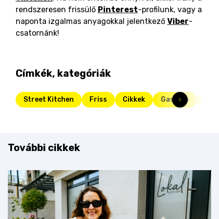
rendszeresen frissülő
Pinterest
-profilunk, vagy a
naponta izgalmas anyagokkal jelentkező
Viber
-
csatornánk!
Címkék, kategóriák
Street Kitchen
Friss
Cikkek
Gasztro
gas
További cikkek