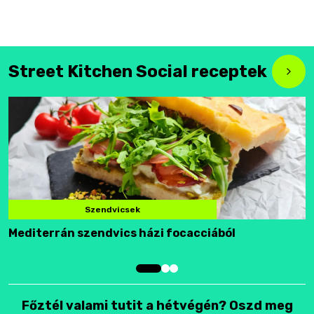
Street Kitchen Social receptek
Szendvicsek
Mediterrán szendvics házi focacciából
F
Főztél valami tutit a hétvégén? Oszd meg