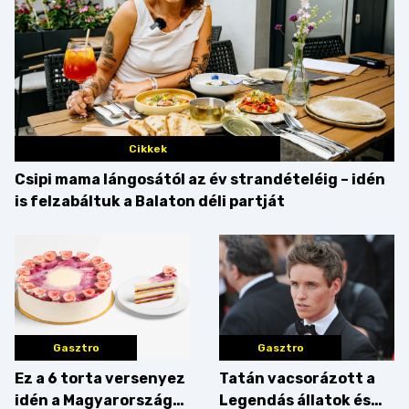
Cikkek
Csipi mama lángosától az év strandételéig – idén
is felzabáltuk a Balaton déli partját
Gasztro
Gasztro
Ez a 6 torta versenyez
Tatán vacsorázott a
idén a Magyarország
Legendás állatok és