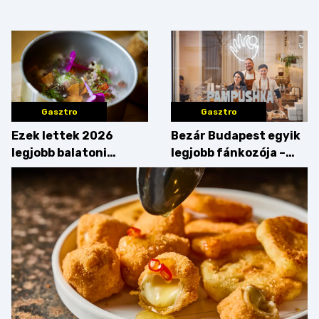
tortája címért
megfigyelésük sztárja!
Gasztro
Gasztro
Ezek lettek 2026
Bezár Budapest egyik
legjobb balatoni
legjobb fánkozója –
strandételei –
búcsúzik a Pampushka
végigkóstoltuk a
győzteseket