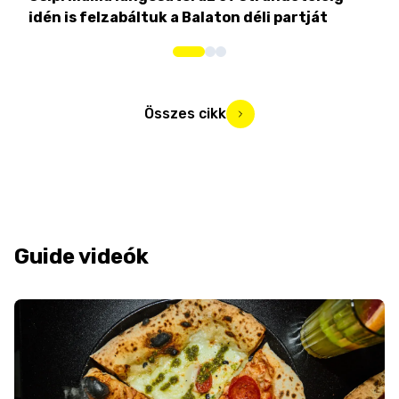
idén is felzabáltuk a Balaton déli partját
tor
Összes cikk
Guide videók