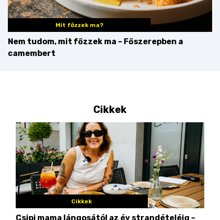
Mit főzzek ma?
Nem tudom, mit főzzek ma – Főszerepben a
camembert
Cikkek
Cikkek
Csipi mama lángosától az év strandételéig –
Ez 