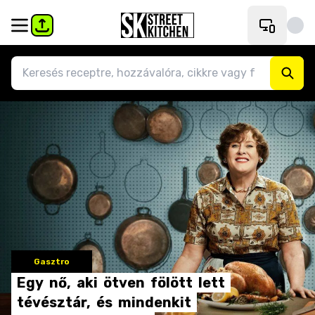
Gasztro
Egy
nő,
aki
ötven
fölött
lett
tévésztár,
és
mindenkit