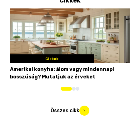
Cikkek
Cikkek
Amerikai konyha: álom vagy mindennapi
10 
bosszúság? Mutatjuk az érveket
Összes cikk