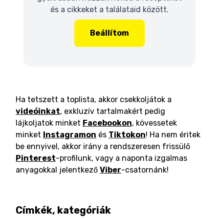
és a cikkeket a találataid között.
Beállítom
Ha tetszett a toplista, akkor csekkoljátok a
videóinkat
, exkluzív tartalmakért pedig
lájkoljatok minket
Facebookon
, kövessetek
minket
Instagramon
és
Tiktokon
! Ha nem éritek
be ennyivel, akkor irány a rendszeresen frissülő
Pinterest
-profilunk, vagy a naponta izgalmas
anyagokkal jelentkező
Viber
-csatornánk!
Címkék, kategóriák