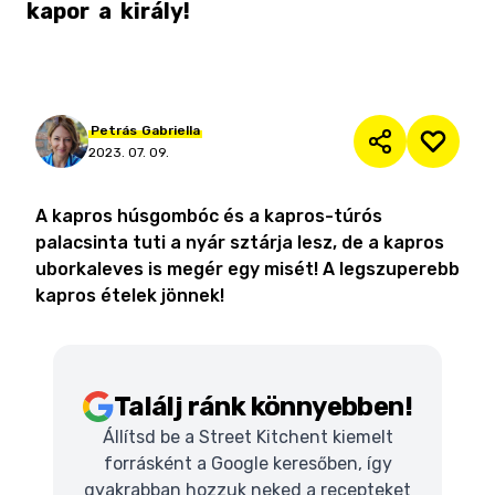
kapor
a
király!
Petrás
Gabriella
2023. 07. 09.
A kapros húsgombóc és a kapros-túrós
palacsinta tuti a nyár sztárja lesz, de a kapros
uborkaleves is megér egy misét! A legszuperebb
kapros ételek jönnek!
Találj ránk könnyebben!
Állítsd be a Street Kitchent kiemelt
forrásként a Google keresőben, így
gyakrabban hozzuk neked a recepteket