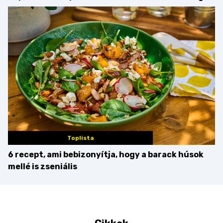
Martini – és mit
minden mennyiségben
érdemes enni mellé?
Toplista
6 recept, ami bebizonyítja, hogy a barack húsok
mellé is zseniális