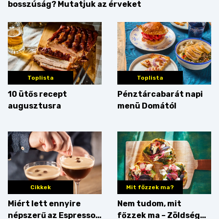
bosszúság? Mutatjuk az érveket
Toplista
Toplista
10 ütős recept
Pénztárcabarát napi
augusztusra
menü Domától
Cikkek
Mit főzzek ma?
Miért lett ennyire
Nem tudom, mit
népszerű az Espresso
főzzek ma – Zöldség