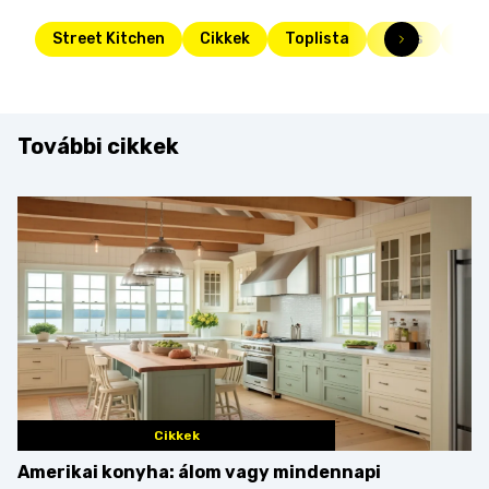
Street Kitchen
Cikkek
Toplista
Friss
kap
További cikkek
Cikkek
Amerikai konyha: álom vagy mindennapi