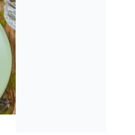
Cikkek
Amerikai konyha: álom vagy min
érveket