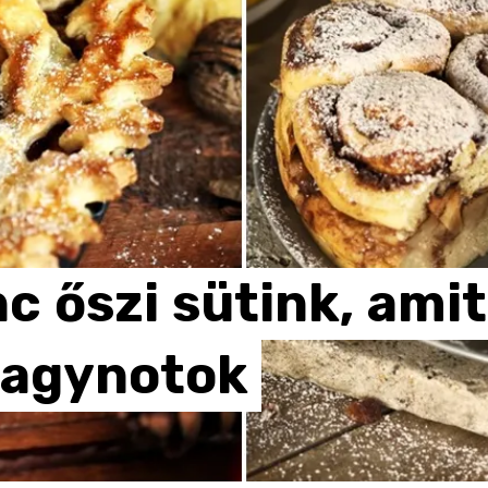
nc
őszi
sütink,
amit
hagynotok