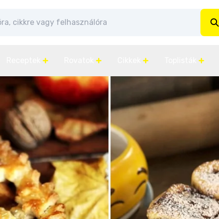
Receptek
Rovatok
Cikkek
Toplisták