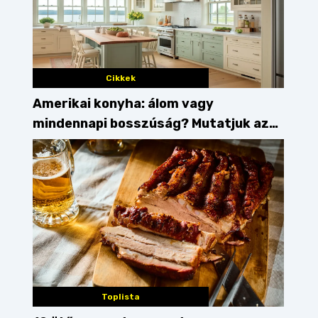
Cikkek
Amerikai konyha: álom vagy
mindennapi bosszúság? Mutatjuk az
érveket
Toplista