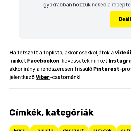
gyakrabban hozzuk neked a recepteke
Beál
Ha tetszett a toplista, akkor csekkoljátok a
videó
minket
Facebookon
, kövessetek minket
Instagr
akkor irány a rendszeresen frissülő
Pinterest
-pro
jelentkező
Viber
-csatornánk!
Címkék, kategóriák
Friss
Toplista
desszert
sütőtök
süti