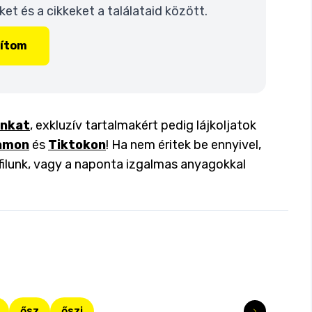
t és a cikkeket a találataid között.
lítom
inkat
, exkluzív tartalmakért pedig lájkoljatok
amon
és
Tiktokon
! Ha nem éritek be ennyivel,
filunk, vagy a naponta izgalmas anyagokkal
ősz
őszi