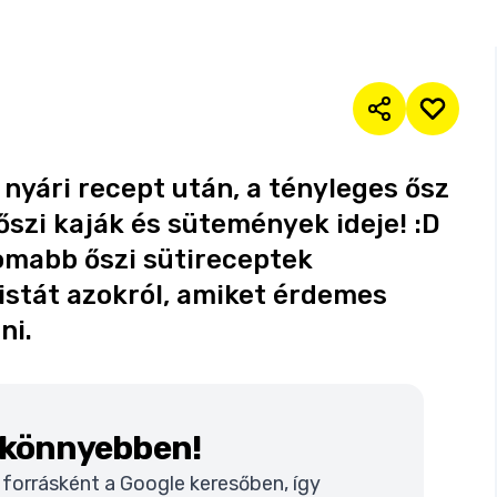
yári recept után, a tényleges ősz
őszi kaják és sütemények ideje! :D
nomabb őszi sütireceptek
listát azokról, amiket érdemes
ni.
k könnyebben!
t forrásként a Google keresőben, így