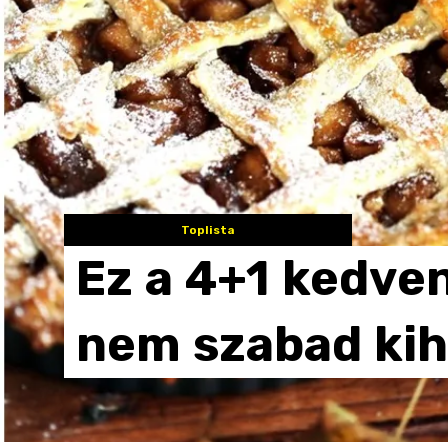
Toplista
Ez
a
4+1
kedve
nem
szabad
ki