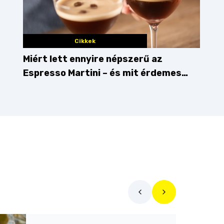
Cikkek
Miért lett ennyire népszerű az
Espresso Martini – és mit érdemes
enni mellé?