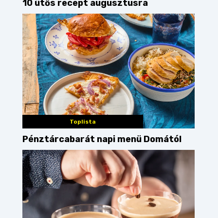
10 ütős recept augusztusra
Toplista
Pénztárcabarát napi menü Domától