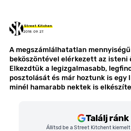
Street
Kitchen
2018. 09. 27.
A megszámlálhatatlan mennyiségű n
beköszöntével elérkezett az isteni 
Elkezdtük a legizgalmasabb, legfi
posztolását és már hoztunk is egy 
minél hamarabb nektek is elkészíte
Találj rán
Állítsd be a Street Kitchent kiemel