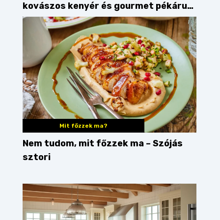
kovászos kenyér és gourmet pékáruk
Palkonyán
Mit főzzek ma?
Nem tudom, mit főzzek ma – Szójás
sztori