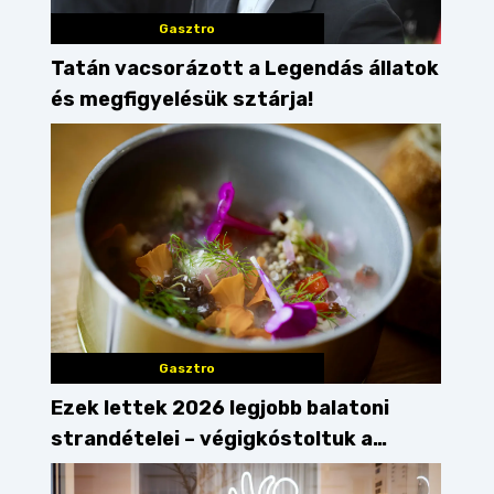
Gasztro
Tatán vacsorázott a Legendás állatok
és megfigyelésük sztárja!
Gasztro
Ezek lettek 2026 legjobb balatoni
strandételei – végigkóstoltuk a
győzteseket