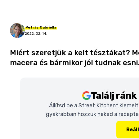
Petrás
Gabriella
2022. 02. 14.
Miért szeretjük a kelt tésztákat? M
macera és bármikor jól tudnak esni.
Találj rán
Állítsd be a Street Kitchent kiemel
gyakrabban hozzuk neked a recepteke
Beál