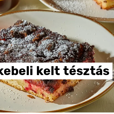
kebeli
kelt
tésztás