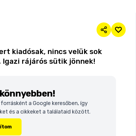
ert kiadósak, nincs velük sok
 Igazi rájárós sütik jönnek!
k könnyebben!
t forrásként a Google keresőben, így
t és a cikkeket a találataid között.
lítom