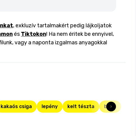
inkat
, exkluzív tartalmakért pedig lájkoljatok
amon
és
Tiktokon
! Ha nem éritek be ennyivel,
filunk, vagy a naponta izgalmas anyagokkal
kakaós csiga
lepény
kelt tészta
briós