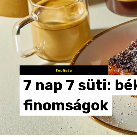
Toplista
7
nap
7
süti:
bé
finomságok