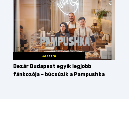
Gasztro
Bezár Budapest egyik legjobb
fánkozója – búcsúzik a Pampushka