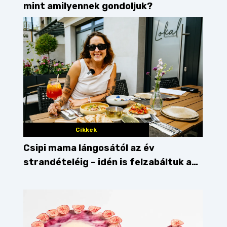
mint amilyennek gondoljuk?
Cikkek
Csipi mama lángosától az év
strandételéig – idén is felzabáltuk a
Balaton déli partját