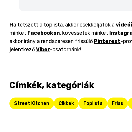
Ha tetszett a toplista, akkor csekkoljátok a
videó
minket
Facebookon
, kövessetek minket
Instagr
akkor irány a rendszeresen frissülő
Pinterest
-pro
jelentkező
Viber
-csatornánk!
Címkék, kategóriák
Street Kitchen
Cikkek
Toplista
Friss