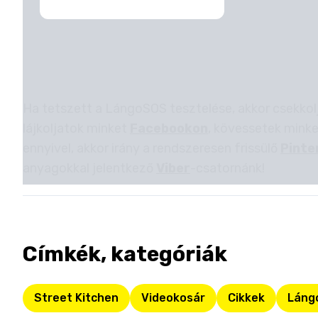
Ha tetszett a LángoSOS tesztelése, akkor csekkol
lájkoljatok minket
Facebookon
, kövessetek mink
ennyivel, akkor irány a rendszeresen frissülő
Pinte
anyagokkal jelentkező
Viber
-csatornánk!
Címkék, kategóriák
Street Kitchen
Videokosár
Cikkek
Láng