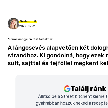
Gedeon
Lili
2022. 07. 31.
*Termékmegjelenítést tartalmaz
A lángosevés alapvetően két dologh
strandhoz. Ki gondolná, hogy ezek né
sült, sajttal és tejföllel megkent ke
Találj rán
Állítsd be a Street Kitchent kiemel
gyakrabban hozzuk neked a recepteke