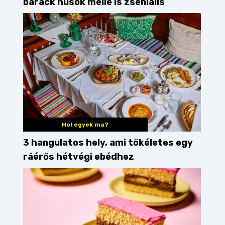
barack húsok mellé is zseniális
Hol egyek ma?
3 hangulatos hely, ami tökéletes egy
ráérős hétvégi ebédhez
chen Guide
lángos
töltött lángos
felzabáltuk!