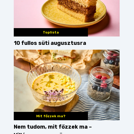
Toplista
10 fullos süti augusztusra
Mit főzzek ma?
Nem tudom, mit főzzek ma –