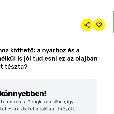
oz köthető: a nyárhoz és a
lkül is jól tud esni ez az olajban
lt tészta?
k könnyebben!
t forrásként a Google keresőben, így
t és a cikkeket a találataid között.