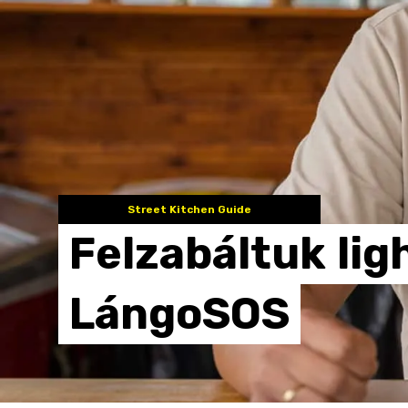
Street Kitchen Guide
Felzabáltuk
lig
LángoSOS