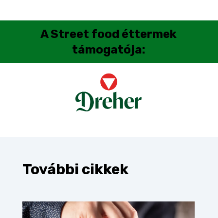
A
Street food éttermek
támogatója:
További cikkek