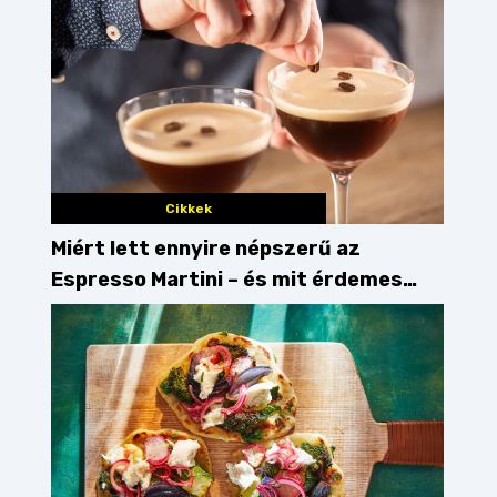
Cikkek
Miért lett ennyire népszerű az
Espresso Martini – és mit érdemes
enni mellé?