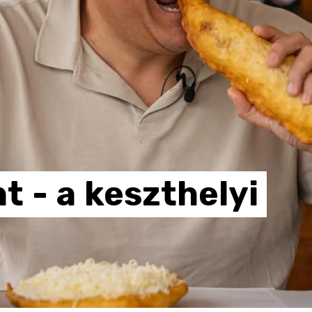
ht
-
a
keszthelyi