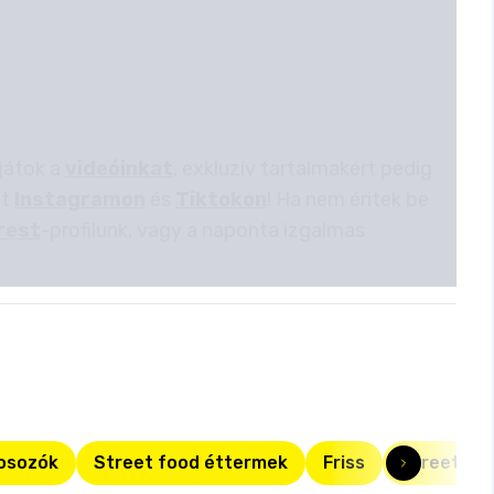
játok a
videóinkat
, exkluzív tartalmakért pedig
et
Instagramon
és
Tiktokon
! Ha nem éritek be
rest
-profilunk, vagy a naponta izgalmas
osozók
Street food éttermek
Friss
Street Kit