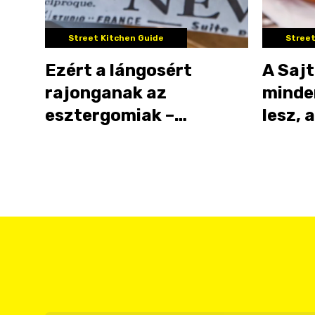
Street Kitchen Guide
Street
Ezért a lángosért
A Sajt
rajonganak az
minde
esztergomiak –
lesz, 
kipróbáltuk a PG’s
lángo
lángosait