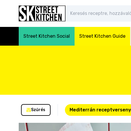
Street Kitchen Social
Street Kitchen Guide
Mediterrán receptverseny
Szűrés