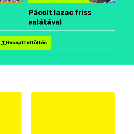
Pácolt lazac friss
salátával
Receptfeltöltés