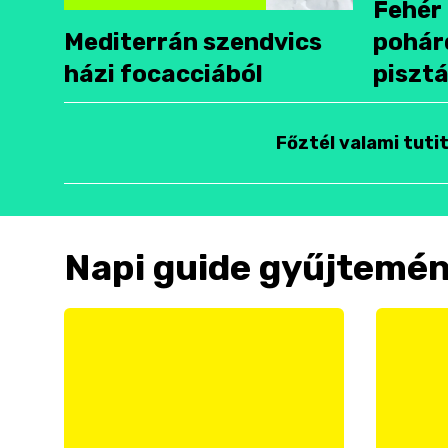
Fehér 
Mediterrán szendvics
pohár
házi focacciából
pisztá
Főztél valami tuti
Napi guide gyűjtemé