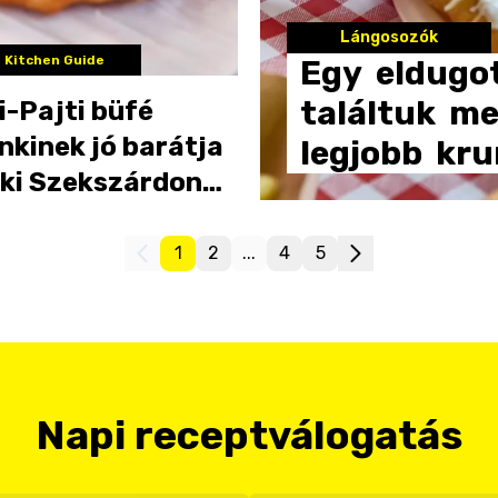
Lángosozók
 Kitchen Guide
Egy
eldugo
találtuk
me
i-Pajti büfé
nkinek jó barátja
legjobb
kru
aki Szekszárdon
sra éhezik
1
2
...
4
5
Napi receptválogatás