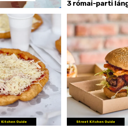
3 római-parti lán
teszteltünk
 Kitchen Guide
Street Kitchen Guide