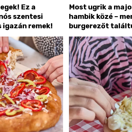
egek! Ez a
Most ugrik a maj
nós szentesi
hambik közé – me
s igazán remek!
burgerezőt talál
Hatvanban