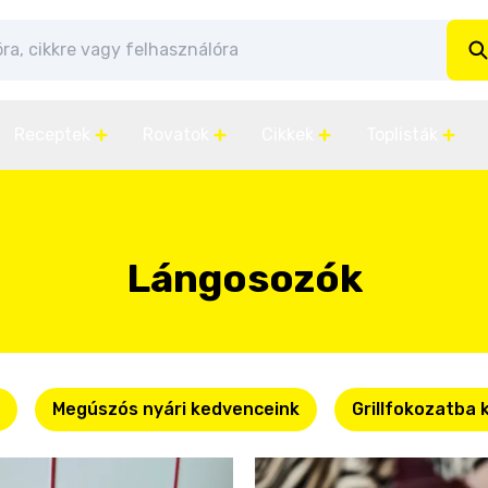
Receptek
Rovatok
Cikkek
Toplisták
Lángosozók
Megúszós nyári kedvenceink
Grillfokozatba 