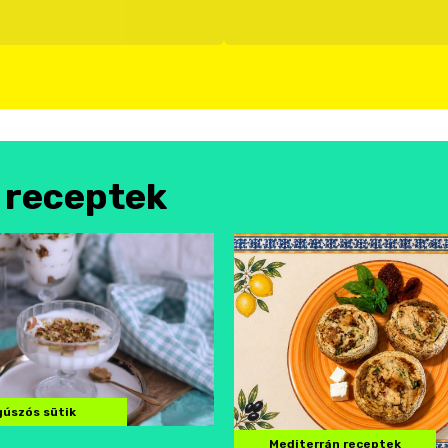
l receptek
úszós sütik
Mediterrán receptek