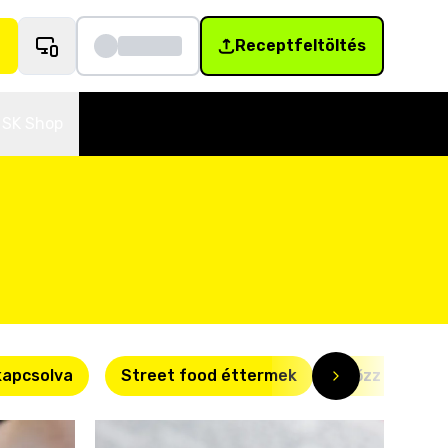
Receptfeltöltés
SK Shop
kapcsolva
Street food éttermek
Főzz okosan!