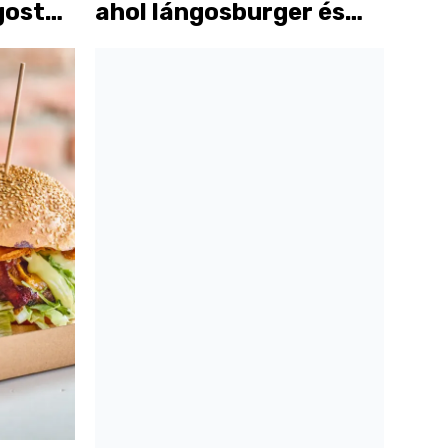
gost
ahol lángosburger és
pisztáciás lángos is van