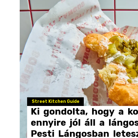
Street Kitchen Guide
Ki
gondolta,
hogy
a
ko
ennyire
jól
áll
a
lángo
Pesti
Lángosban
letes