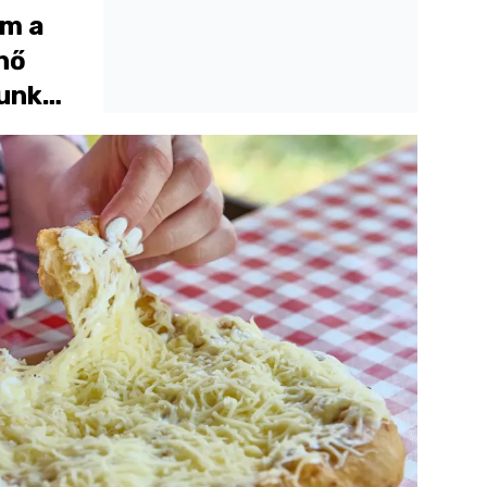
om a
nő
tunk