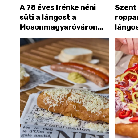
A 78 éves Irénke néni
Szent 
süti a lángost a
roppa
Mosonmagyaróváron
lángo
strandolóknak