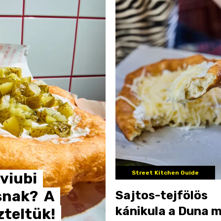
Street Kitchen Guide
viubi
snak?
A
Sajtos-tejfölös
kánikula a Duna m
zteltük!