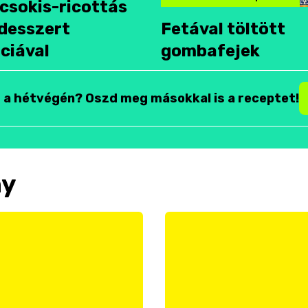
csokis-ricottás
desszert
Fetával töltött
ciával
gombafejek
t a hétvégén? Oszd meg másokkal is a receptet!
ny