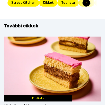
Street Kitchen
Cikkek
Toplista
Friss
top
További cikkek
Toplista