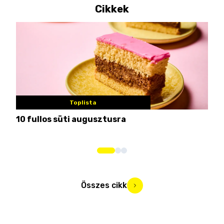
Cikkek
Toplista
10 fullos süti augusztusra
Nem
me
Összes cikk