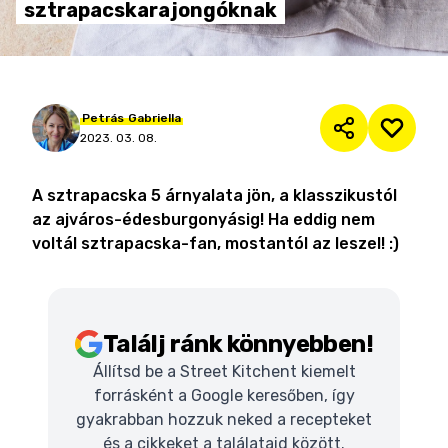
sztrapacskarajongóknak
Petrás
Gabriella
2023. 03. 08.
A sztrapacska 5 árnyalata jön, a klasszikustól
az ajváros-édesburgonyásig! Ha eddig nem
voltál sztrapacska-fan, mostantól az leszel! :)
Találj ránk könnyebben!
Állítsd be a Street Kitchent kiemelt
forrásként a Google keresőben, így
gyakrabban hozzuk neked a recepteket
és a cikkeket a találataid között.