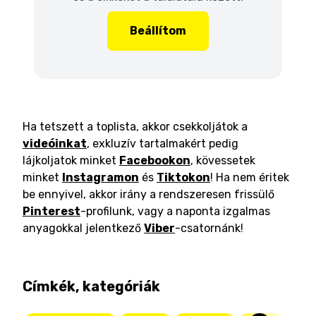
Beállítom
Ha tetszett a toplista, akkor csekkoljátok a
videóinkat
, exkluzív tartalmakért pedig
lájkoljatok minket
Facebookon
, kövessetek
minket
Instagramon
és
Tiktokon
! Ha nem éritek
be ennyivel, akkor irány a rendszeresen frissülő
Pinterest
-profilunk, vagy a naponta izgalmas
anyagokkal jelentkező
Viber
-csatornánk!
Címkék, kategóriák