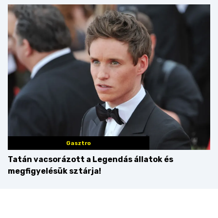
idén is felzabáltuk a
tortája címért
Balaton déli partját
Gasztro
Tatán vacsorázott a Legendás állatok és
megfigyelésük sztárja!