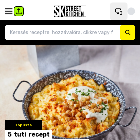
Toplista
5
tuti
recept