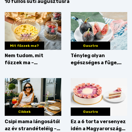
10 fullos süti augusztusra
Mit főzzek ma?
Gasztro
Nem tudom, mit
Tényleg olyan
főzzek ma –
egészséges a füge,
Villámgyors menü
mint amilyennek
gondoljuk?
Cikkek
Gasztro
Csipi mama lángosától
Ez a 6 torta versenyez
az év strandételéig –
idén a Magyarország