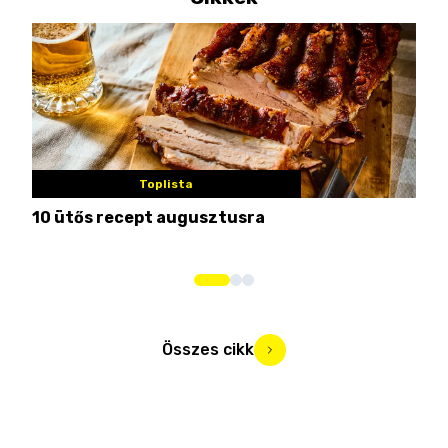
Toplista
10 ütős recept augusztusra
Pén
Összes cikk