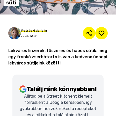
süti
Petrás
Gabriella
2022. 12. 21.
Lekváros linzerek, fűszeres és habos sütik, meg
egy frankó zserbótorta is van a kedvenc ünnepi
lekváros sütijeink között!
Találj ránk könnyebben!
Állítsd be a Street Kitchent kiemelt
forrásként a Google keresőben, így
gyakrabban hozzuk neked a recepteket
és a cikkeket a találataid között.