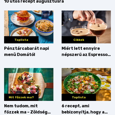
10 ütős recept augusztusra
Toplista
Cikkek
Pénztárcabarát napi
Miért lett ennyire
menü Domától
népszerű az Espresso
Martini – és mit
érdemes enni mellé?
Mit főzzek ma?
Toplista
Nem tudom, mit
6 recept, ami
főzzek ma – Zöldség
bebizonyítja, hogy a