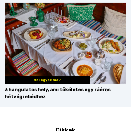
minden mennyiségben
barack húsok mellé is
zseniális
Hol egyek ma?
3 hangulatos hely, ami tökéletes egy ráérős
hétvégi ebédhez
Cikkek