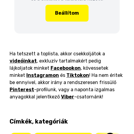
Beállítom
Ha tetszett a toplista, akkor csekkoljátok a
videóinkat
, exkluzív tartalmakért pedig
lájkoljatok minket
Facebookon
, kövessetek
minket
Instagramon
és
Tiktokon
! Ha nem éritek
be ennyivel, akkor irány a rendszeresen frissülő
Pinterest
-profilunk, vagy a naponta izgalmas
anyagokkal jelentkező
Viber
-csatornánk!
Címkék, kategóriák