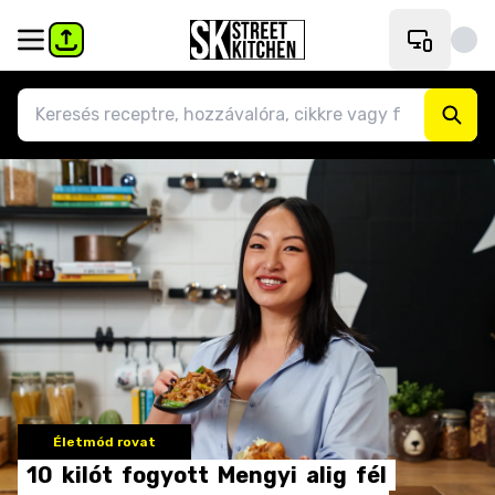
Életmód rovat
10
kilót
fogyott
Mengyi
alig
fél