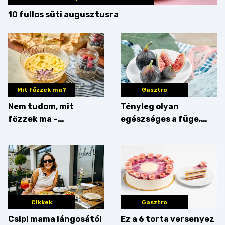
10 fullos süti augusztusra
Mit főzzek ma?
Gasztro
Nem tudom, mit
Tényleg olyan
főzzek ma –
egészséges a füge,
Villámgyors menü
mint amilyennek
gondoljuk?
Cikkek
Gasztro
Csipi mama lángosától
Ez a 6 torta versenyez