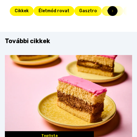
Cikkek
Életmód rovat
Gasztro
videó
dié
További cikkek
Toplista