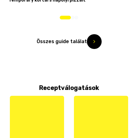
Temporary kortárs nápolyi pizzáit
Összes guide találat
Receptválogatások