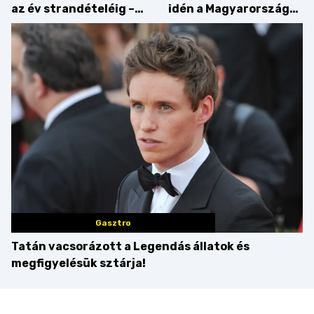
az év strandételéig –
idén a Magyarország
idén is felzabáltuk a
tortája címért
Balaton déli partját
Gasztro
Tatán vacsorázott a Legendás állatok és
megfigyelésük sztárja!