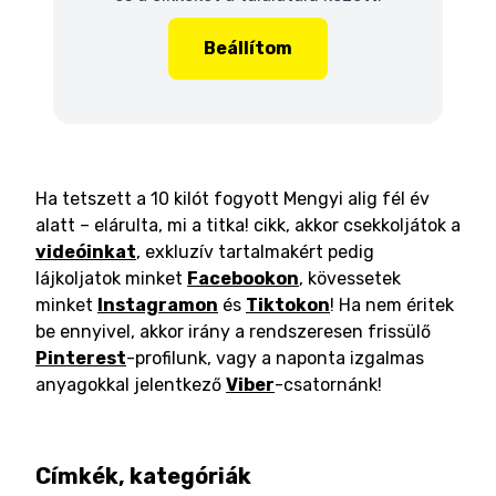
Beállítom
Ha tetszett a 10 kilót fogyott Mengyi alig fél év
alatt – elárulta, mi a titka! cikk, akkor csekkoljátok a
videóinkat
, exkluzív tartalmakért pedig
lájkoljatok minket
Facebookon
, kövessetek
minket
Instagramon
és
Tiktokon
! Ha nem éritek
be ennyivel, akkor irány a rendszeresen frissülő
Pinterest
-profilunk, vagy a naponta izgalmas
anyagokkal jelentkező
Viber
-csatornánk!
Címkék, kategóriák