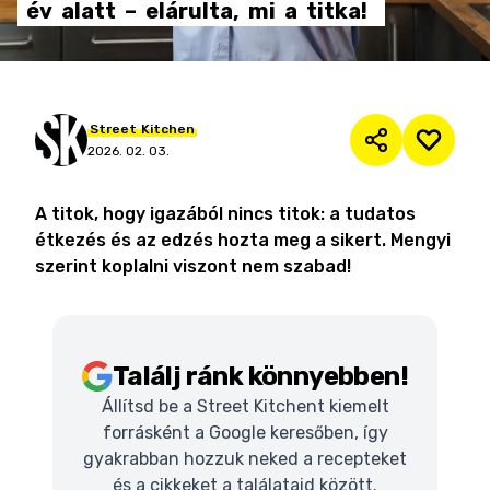
év
alatt
–
elárulta,
mi
a
titka!
Street
Kitchen
2026. 02. 03.
A titok, hogy igazából nincs titok: a tudatos
étkezés és az edzés hozta meg a sikert. Mengyi
szerint koplalni viszont nem szabad!
Találj ránk könnyebben!
Állítsd be a Street Kitchent kiemelt
forrásként a Google keresőben, így
gyakrabban hozzuk neked a recepteket
és a cikkeket a találataid között.