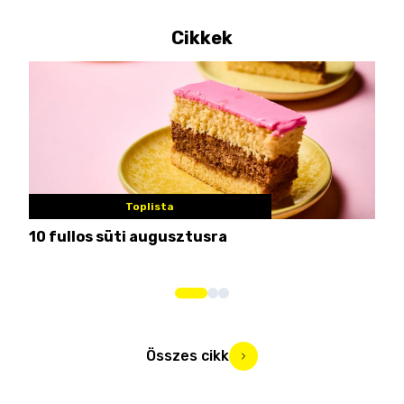
Cikkek
Toplista
10 fullos süti augusztusra
Nem
me
Összes cikk