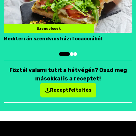
Szendvicsek
Mediterrán szendvics házi focacciából
F
Főztél valami tutit a hétvégén? Oszd meg
másokkal is a receptet!
Receptfeltöltés