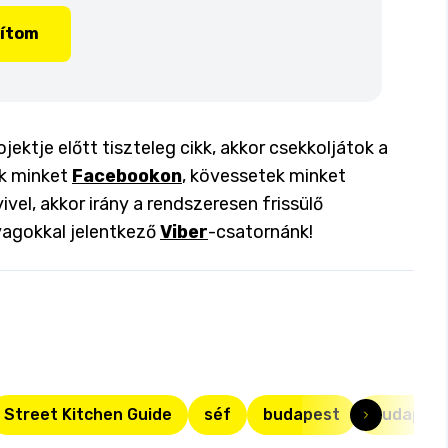
lítom
ktje előtt tiszteleg cikk, akkor csekkoljátok a
ok minket
Facebookon
, kövessetek minket
ivel, akkor irány a rendszeresen frissülő
yagokkal jelentkező
Viber
-csatornánk!
Street Kitchen Guide
séf
budapest
budapesti