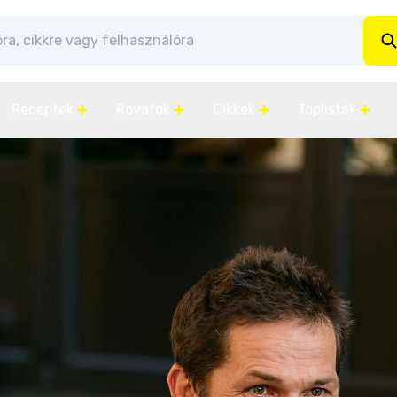
Receptek
Rovatok
Cikkek
Toplisták