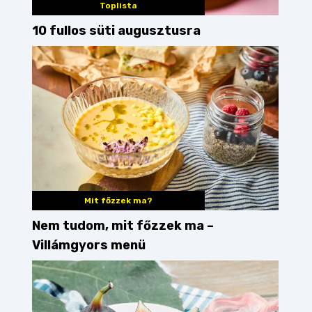
Toplista
10 fullos süti augusztusra
Mit főzzek ma?
Nem tudom, mit főzzek ma –
Villámgyors menü