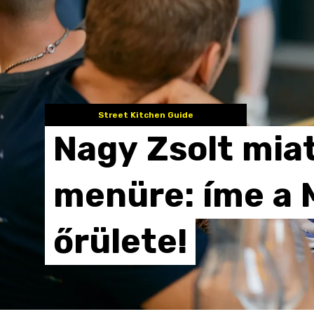
Street Kitchen Guide
Nagy
Zsolt
mia
menüre:
íme
a
őrülete!