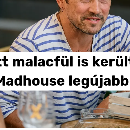
tt
malacfül
is
kerül
Madhouse
legújabb