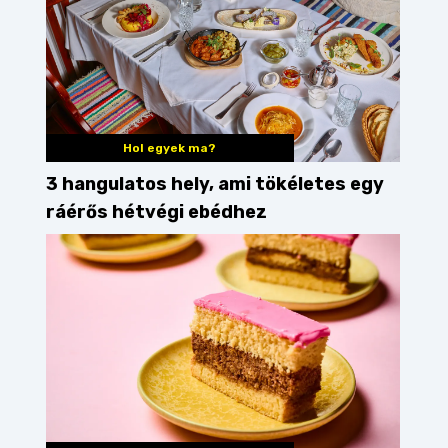
Hol egyek ma?
3 hangulatos hely, ami tökéletes egy
ráérős hétvégi ebédhez