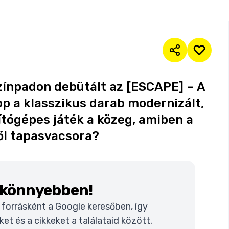
zínpadon debütált az [ESCAPE] – A
p a klasszikus darab modernizált,
ítógépes játék a közeg, amiben a
ől tapasvacsora?
k könnyebben!
t forrásként a Google keresőben, így
t és a cikkeket a találataid között.