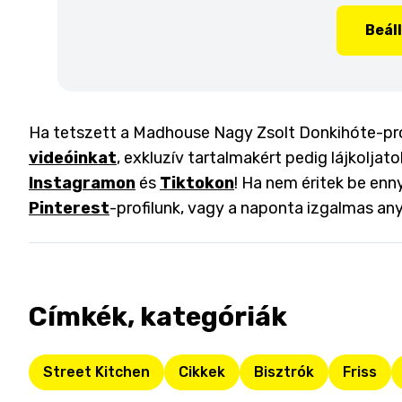
Beál
Ha tetszett a Madhouse Nagy Zsolt Donkihóte-proje
videóinkat
, exkluzív tartalmakért pedig lájkoljat
Instagramon
és
Tiktokon
! Ha nem éritek be enny
Pinterest
-profilunk, vagy a naponta izgalmas an
Címkék, kategóriák
Street Kitchen
Cikkek
Bisztrók
Friss