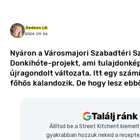
Gedeon
Lili
2024. 09. 06.
Nyáron a Városmajori Szabadtéri S
Donkihóte-projekt, ami tulajdonkép
újragondolt változata. Itt egy szám
főhős kalandozik. De hogy lesz ebb
Találj rán
Állítsd be a Street Kitchent kiemel
gyakrabban hozzuk neked a recepteke